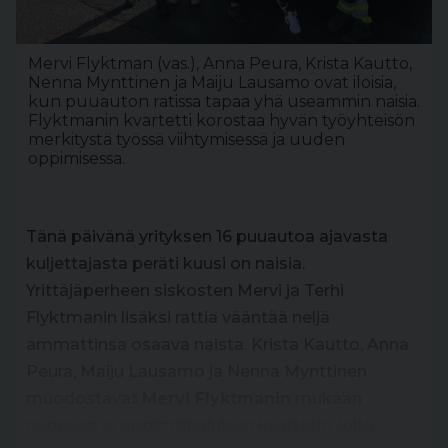
Mervi Flyktman (vas.), Anna Peura, Krista Kautto,
Nenna Mynttinen ja Maiju Lausamo ovat iloisia,
kun puuauton ratissa tapaa yhä useammin naisia.
Flyktmanin kvartetti korostaa hyvän työyhteisön
merkitystä työssä viihtymisessä ja uuden
oppimisessa.
Tänä päivänä yrityksen 16 puuautoa ajavasta
kuljettajasta peräti kuusi on naisia.
Yrittäjäperheen siskosten Mervi ja Terhi
Flyktmanin lisäksi rattia vääntää neljä
ammattinsa osaava naista. Krista Kautto, Anna
Peura, Maiju Lausamo ja Nenna Mynttinen
muodostavat
Mervi Flyktmanin
mukaan
reippaan ja oppimishaluisen kvartetin, jolta