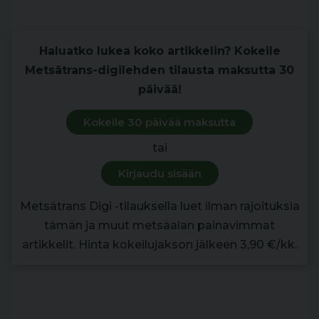
hommat sujuvat.
Haluatko lukea koko artikkelin? Kokeile
Metsätrans-digilehden tilausta maksutta 30
päivää!
Kokeile 30 päivää maksutta
tai
Kirjaudu sisään
Metsätrans Digi -tilauksella luet ilman rajoituksia
tämän ja muut metsäalan painavimmat
artikkelit. Hinta kokeilujakson jälkeen 3,90 €/kk.