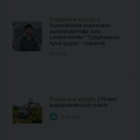
Puutavara-autoilu
|
Uuraslaiselle puutavara-
autonkuljettaja Joni
Lindströmille ”Työyhteisön
hyvä tyyppi” -stipendi
18.11.2022
Puutavara-autoilu
| Yhden
puutavarakuskin päivä
13.06.2016