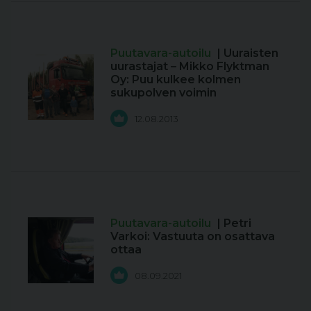
Puutavara-autoilu
| Uuraisten
uurastajat – Mikko Flyktman
Oy: Puu kulkee kolmen
sukupolven voimin
12.08.2013
Puutavara-autoilu
| Petri
Varkoi: Vastuuta on osattava
ottaa
08.09.2021