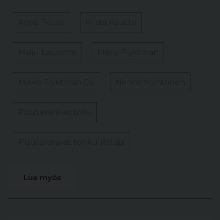
Anna Peura
Krista Kautto
Maiju Lausamo
Mervi Flyktman
Mikko Flyktman Oy
Nenna Mynttinen
Puutavara-autoilu
Puutavara-autonkuljettaja
Lue myös