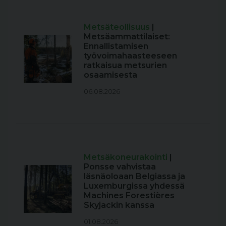
Metsäteollisuus
|
Metsäammattilaiset:
Ennallistamisen
työvoimahaasteeseen
ratkaisua metsurien
osaamisesta
06.08.2026
Metsäkoneurakointi
|
Ponsse vahvistaa
läsnäoloaan Belgiassa ja
Luxemburgissa yhdessä
Machines Forestières
Skyjackin kanssa
01.08.2026