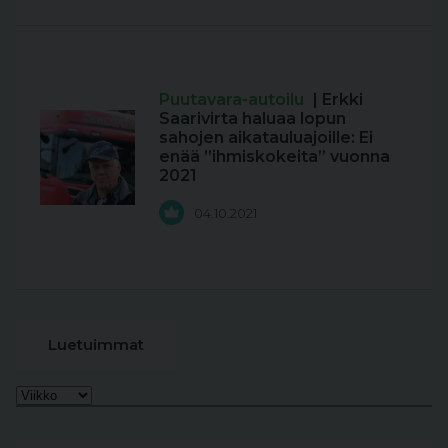
Puutavara-autoilu
| Erkki
Saarivirta haluaa lopun
sahojen aikatauluajoille: Ei
enää ”ihmiskokeita” vuonna
2021
04.10.2021
Luetuimmat