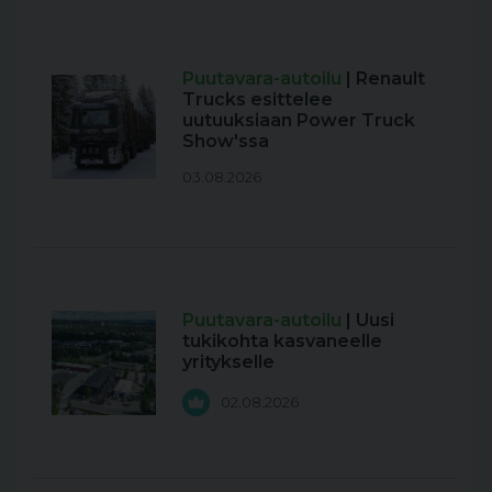
Puutavara-autoilu
| Renault
Trucks esittelee
uutuuksiaan Power Truck
Show'ssa
03.08.2026
Puutavara-autoilu
| Uusi
tukikohta kasvaneelle
yritykselle
02.08.2026