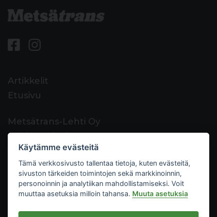
Artikkelit
Etusivu
Metsätrans-Lehti Oy
Asiakaspalvelu
Käytämme evästeitä
Yhteystiedot
Tämä verkkosivusto tallentaa tietoja, kuten evästeitä,
Palaute
sivuston tärkeiden toimintojen sekä markkinoinnin,
Mediakortti
personoinnin ja analytiikan mahdollistamiseksi. Voit
muuttaa asetuksia milloin tahansa.
Muuta asetuksia