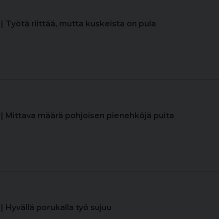
| Työtä riittää, mutta kuskeista on pula
| Mittava määrä pohjoisen pienehköjä puita
| Hyvällä porukalla työ sujuu