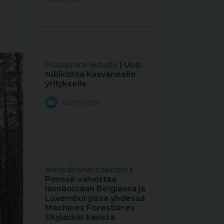
Puutavara-autoilu
| Uusi
tukikohta kasvaneelle
yritykselle
02.08.2026
Metsäkoneurakointi
|
Ponsse vahvistaa
läsnäoloaan Belgiassa ja
Luxemburgissa yhdessä
Machines Forestières
Skyjackin kanssa