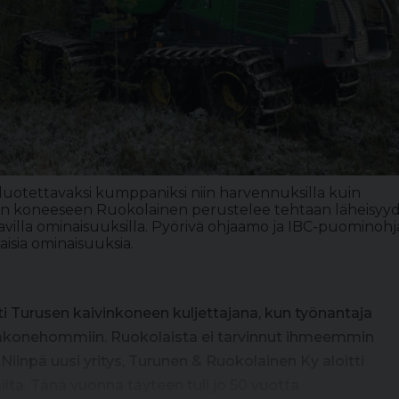
uotettavaksi kumppaniksi niin harvennuksilla kuin
än koneeseen Ruokolainen perustelee tehtaan läheisyyd
tavilla ominaisuuksilla. Pyörivä ohjaamo ja IBC-puominoh
isia ominaisuuksia.
i Turusen kaivinkoneen kuljettajana, kun työnantaja
äkonehommiin. Ruokolaista ei tarvinnut ihmeemmin
iinpä uusi yritys, Turunen & Ruokolainen Ky aloitti
ta. Tänä vuonna täyteen tuli jo 50 vuotta