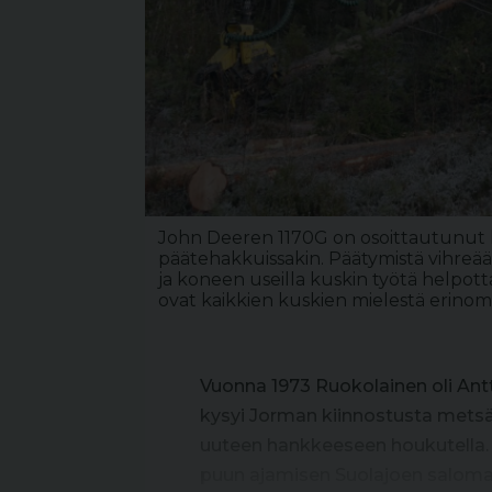
John Deeren 1170G on osoittautunut l
päätehakkuissakin. Päätymistä vihreä
ja koneen useilla kuskin työtä helpot
ovat kaikkien kuskien mielestä erinoma
Vuonna 1973 Ruokolainen oli Antt
kysyi Jorman kiinnostusta mets
uuteen hankkeeseen houkutella. N
puun ajamisen Suolajoen salomail