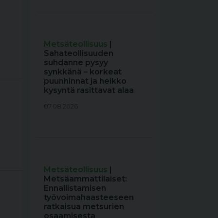
Metsäteollisuus
|
Sahateollisuuden
suhdanne pysyy
synkkänä – korkeat
puunhinnat ja heikko
kysyntä rasittavat alaa
07.08.2026
Metsäteollisuus
|
Metsäammattilaiset:
Ennallistamisen
työvoimahaasteeseen
ratkaisua metsurien
osaamisesta