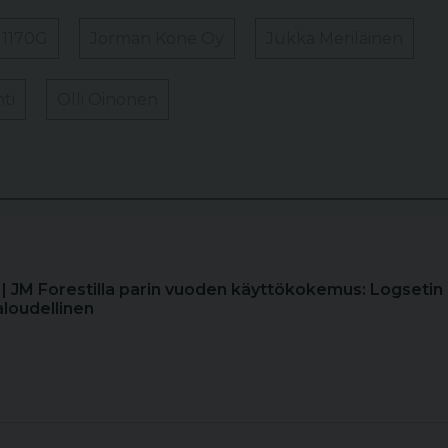
 1170G
Jorman Kone Oy
Jukka Meriläinen
ti
Olli Oinonen
| JM Forestilla parin vuoden käyttökokemus: Logsetin
aloudellinen