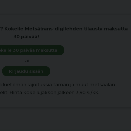
n? Kokeile Metsätrans-digilehden tilausta maksutta
30 päivää!
keile 30 päivää maksutta
tai
Kirjaudu sisään
la luet ilman rajoituksia tämän ja muut metsäalan
lit. Hinta kokeilujakson jälkeen 3,90 €/kk.