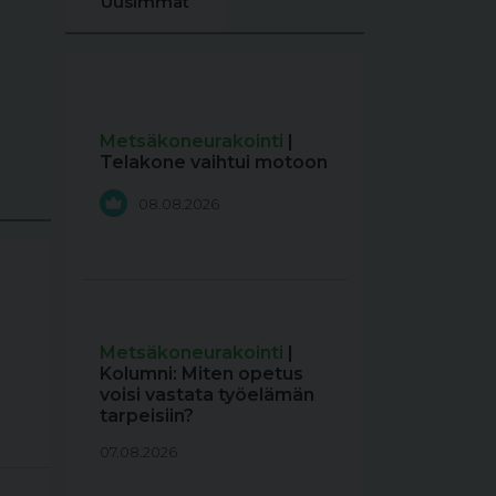
Uusimmat
Metsäkoneurakointi
|
Telakone vaihtui motoon
08.08.2026
Metsäkoneurakointi
|
Kolumni: Miten opetus
voisi vastata työelämän
tarpeisiin?
07.08.2026