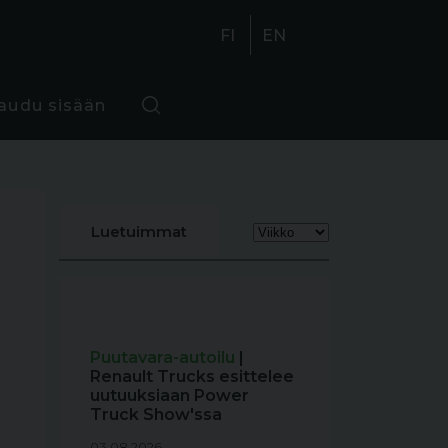
FI
EN
jaudu sisään
Luetuimmat
Puutavara-autoilu
|
Renault Trucks esittelee
uutuuksiaan Power
Truck Show'ssa
03.08.2026