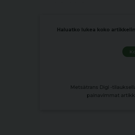
koneurakointia.
Haluatko lukea koko artikkeli
Ko
Metsätrans Digi -tilauksel
painavimmat artikke