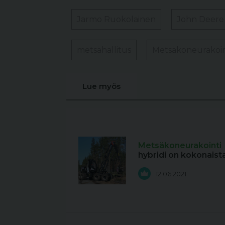
Jarmo Ruokolainen
John Deere
metsähallitus
Metsäkoneurakoin
Lue myös
Metsäkoneurakointi
hybridi on kokonaist
12.06.2021