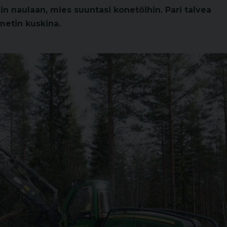
llin naulaan, mies suuntasi konetöihin. Pari talvea
metin kuskina.