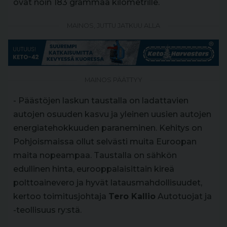
ovat noin 183 grammaa kilometrille.
MAINOS, JUTTU JATKUU ALLA
MAINOS PÄÄTTYY
- Päästöjen laskun taustalla on ladattavien
autojen osuuden kasvu ja yleinen uusien autojen
energiatehokkuuden paraneminen. Kehitys on
Pohjoismaissa ollut selvästi muita Euroopan
maita nopeampaa. Taustalla on sähkön
edullinen hinta, eurooppalaisittain kireä
polttoainevero ja hyvät latausmahdollisuudet,
kertoo toimitusjohtaja
Tero Kallio
Autotuojat ja
-teollisuus ry:stä.