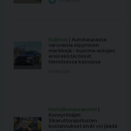
05.08.2026
Kuljetus
| Autokaupassa
varovaisia elpymisen
merkkejä – kuorma-autojen
ensirekisteröinnit
hienoisessa kasvussa
04.08.2026
Metsäkoneurakointi
|
Koneyrittäjät:
Sikaruttorajoitusten
kustannukset eivät voi jäädä