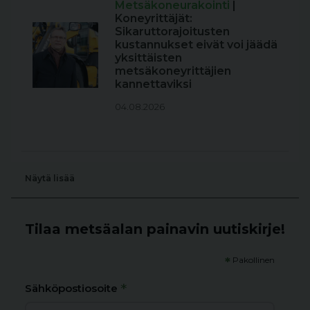
Metsäkoneurakointi
|
Koneyrittäjät:
Sikaruttorajoitusten
kustannukset eivät voi jäädä
yksittäisten
metsäkoneyrittäjien
kannettaviksi
04.08.2026
Näytä lisää
Tilaa metsäalan painavin uutiskirje!
*
Pakollinen
*
Sähköpostiosoite