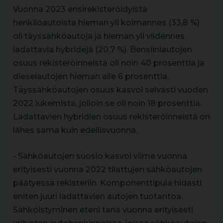
Vuonna 2023 ensirekisteröidyistä
henkilöautoista hieman yli kolmannes (33,8 %)
oli täyssähköautoja ja hieman yli viidennes
ladattavia hybridejä (20,7 %). Bensiiniautojen
osuus rekisteröinneistä oli noin 40 prosenttia ja
dieselautojen hieman alle 6 prosenttia.
Täyssähköautojen osuus kasvoi selvästi vuoden
2022 lukemista, jolloin se oli noin 18 prosenttia.
Ladattavien hybridien osuus rekisteröinneistä on
lähes sama kuin edellisvuonna.
- Sähköautojen suosio kasvoi viime vuonna
erityisesti vuonna 2022 tilattujen sähköautojen
päätyessä rekisteriin. Komponenttipula hidasti
eniten juuri ladattavien autojen tuotantoa.
Sähköistyminen eteni tänä vuonna erityisesti