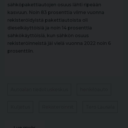
sähköpakettiautojen osuus lähti ripeään
kasvuun. Noin 83 prosenttia viime vuonna
rekisteröidyistä pakettiautoista oli
dieselkäyttöisiä ja noin 14 prosenttia
sähkökäyttöisiä, kun sähkön osuus
rekisteröinneistä jäi vielä vuonna 2022 noin 6
prosenttiin.
Autoalan tiedotuskeskus
henkilöauto
Kuljetus
Rekisteröinnit
Tero Lausala
Lue myös