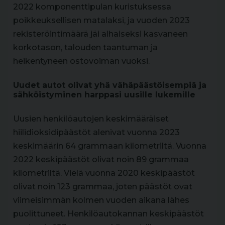
2022 komponenttipulan kuristuksessa
poikkeuksellisen matalaksi, ja vuoden 2023
rekisteröintimäärä jäi alhaiseksi kasvaneen
korkotason, talouden taantuman ja
heikentyneen ostovoiman vuoksi.
Uudet autot olivat yhä vähäpäästöisempiä ja
sähköistyminen harppasi uusille lukemille
Uusien henkilöautojen keskimääräiset
hiilidioksidipäästöt alenivat vuonna 2023
keskimäärin 64 grammaan kilometriltä. Vuonna
2022 keskipäästöt olivat noin 89 grammaa
kilometriltä. Vielä vuonna 2020 keskipäästöt
olivat noin 123 grammaa, joten päästöt ovat
viimeisimmän kolmen vuoden aikana lähes
puolittuneet. Henkilöautokannan keskipäästöt