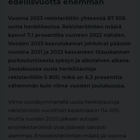
edellisvuotta enemmän
Vuonna 2023 rekisteröitiin yhteensä 87 508
uutta henkilöautoa. Rekisteröintien määrä
kasvoi 7,1 prosentilla vuoteen 2022 nähden.
Vuoden 2023 kasvulukemat johtuivat pääosin
vuosina 2021 ja 2022 kasvaneen tilauskannan
purkautumisesta syksyn ja alkutalven aikana.
Joulukuussa uusia henkilöautoja
rekisteröitiin 5 800, mikä on 6,3 prosenttia
vähemmän kuin viime vuoden joulukuussa.
Viime vuosikymmenellä uusia henkilöautoja
rekisteröitiin vuosittain keskimäärin 114 000,
mutta vuoden 2020 jälkeen autojen
ensirekisteröinnit ovat jääneet selvästi
alemmas. Ensirekisteröintien määrä jäi vuonna