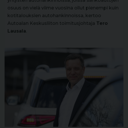
yritysten autohankinnoissa, joissa sähköautojen
osuus on vielä viime vuosina ollut pienempi kuin
kotitalouksien autohankinnoissa, kertoo
Autoalan Keskusliiton toimitusjohtaja
Tero
Lausala
.