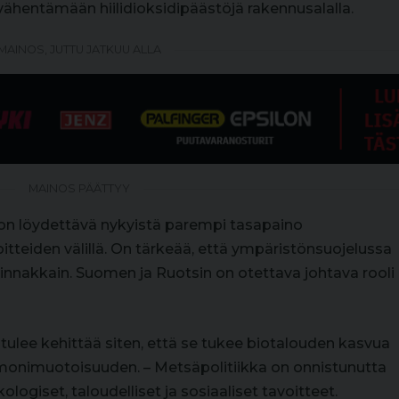
ähentämään hiilidioksidipäästöjä rakennusalalla.
MAINOS, JUTTU JATKUU ALLA
MAINOS PÄÄTTYY
 on löydettävä nykyistä parempi tasapaino
oitteiden välillä. On tärkeää, että ympäristönsuojelussa
innakkain. Suomen ja Ruotsin on otettava johtava rooli
ulee kehittää siten, että se tukee biotalouden kasvua
 monimuotoisuuden. – Metsäpolitiikka on onnistunutta
ologiset, taloudelliset ja sosiaaliset tavoitteet.