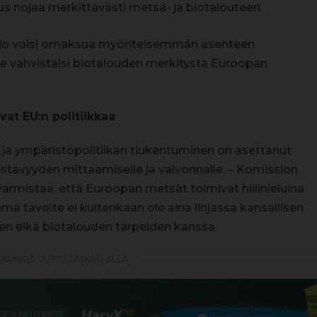
ous nojaa merkittävästi metsä- ja biotalouteen.
ssio voisi omaksua myönteisemmän asenteen
Se vahvistaisi biotalouden merkitystä Euroopan
t EU:n politiikkaa
ja ympäristöpolitiikan tiukentuminen on asettanut
stävyyden mittaamiselle ja valvonnalle. – Komission
 varmistaa, että Euroopan metsät toimivat hiilinieluina
ämä tavoite ei kuitenkaan ole aina linjassa kansallisen
en eikä biotalouden tarpeiden kanssa.
MAINOS, JUTTU JATKUU ALLA