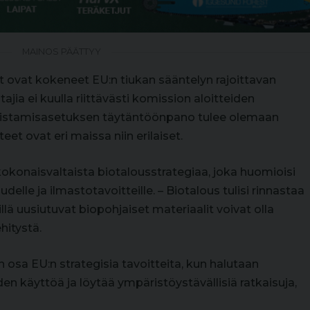
MAINOS PÄÄTTYY
ovat kokeneet EU:n tiukan sääntelyn rajoittavan
ia ei kuulla riittävästi komission aloitteiden
llistamisasetuksen täytäntöönpano tulee olemaan
et ovat eri maissa niin erilaiset.
okonaisvaltaista biotalousstrategiaa, joka huomioisi
lle ja ilmastotavoitteille. – Biotalous tulisi rinnastaa
 sillä uusiutuvat biopohjaiset materiaalit voivat olla
hitystä.
 osa EU:n strategisia tavoitteita, kun halutaan
den käyttöä ja löytää ympäristöystävällisiä ratkaisuja,