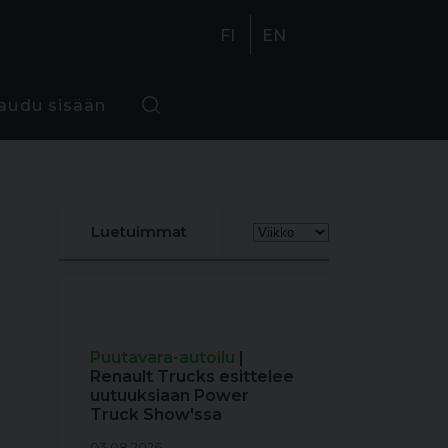
FI
EN
jaudu sisään
Luetuimmat
Puutavara-autoilu
|
Renault Trucks esittelee
uutuuksiaan Power
Truck Show'ssa
03.08.2026