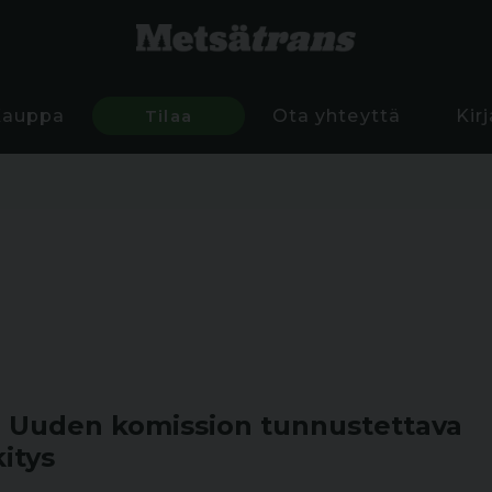
Kauppa
Tilaa
Ota yhteyttä
Kir
Uuden komission tunnustettava
itys