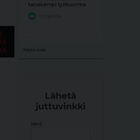
tasaisempi työkuorma
05.08.2026
Näytä lisää
Lähetä
juttuvinkki
Nimi