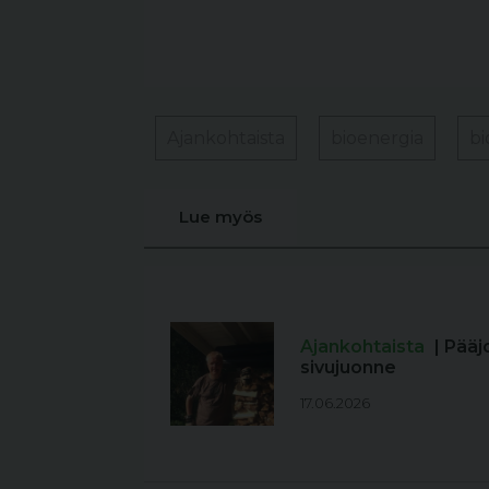
Ajankohtaista
bioenergia
bi
Lue myös
Ajankohtaista
| Pääj
sivujuonne
17.06.2026