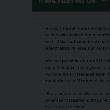
–Pohjoismaiset metsänomistajat 
heidän oikeuksiaan. Metsänomistaj
valmistelussa. Esimerkiksi enna
jäsenmaissa vaikeaa, kun olosuhte
Wiesner peräänkuuluttaa EU:lle k
metsätalouden merkityksen taloude
muihin kriittisiin raaka-aineisiin,
merkittävä osa EU:n kestävää ke
–Biotalouden tulee olla keskeinen
vähentää fossiilisten polttoainei
muistuttaa Wiesner.