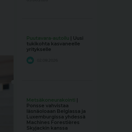
Puutavara-autoilu
| Uusi
tukikohta kasvaneelle
yritykselle
02.08.2026
Metsäkoneurakointi
|
Ponsse vahvistaa
läsnäoloaan Belgiassa ja
Luxemburgissa yhdessä
Machines Forestières
Skyjackin kanssa