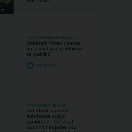
Uusimmat
Metsäkoneurakointi
|
Kolumni: Miten opetus
voisi vastata työelämän
tarpeisiin?
07.08.2026
Metsäteollisuus
|
Sahateollisuuden
suhdanne pysyy
synkkänä – korkeat
puunhinnat ja heikko