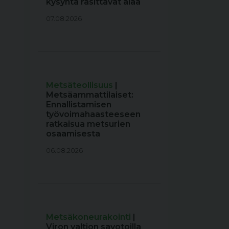
kysyntä rasittavat alaa
07.08.2026
Metsäteollisuus
|
Metsäammattilaiset:
Ennallistamisen
työvoimahaasteeseen
ratkaisua metsurien
osaamisesta
06.08.2026
Metsäkoneurakointi
|
Viron valtion savotoilla