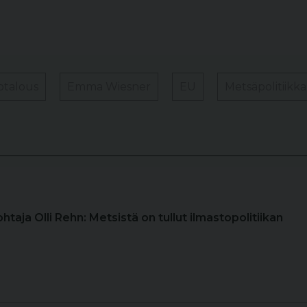
otalous
Emma Wiesner
EU
Metsäpolitiikka
ohtaja Olli Rehn: Metsistä on tullut ilmastopolitiikan