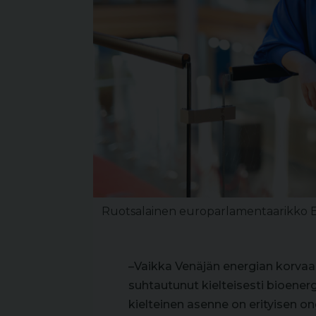
Ruotsalainen europarlamentaarikko
–Vaikka Venäjän energian korvaam
suhtautunut kielteisesti bioener
kielteinen asenne on erityisen o