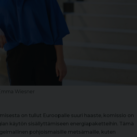
 Emma Wiesner
isesta on tullut Euroopalle suuri haaste, komissio on
gian käytön sisällyttämiseen energiapaketteihin. Tämä
ngelmallinen pohjoismaisille metsämaille, kuten