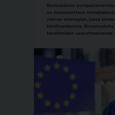
Ruotsalaisen europarlamenta
on tunnustettava metsätalouden
vahvan strategian, jossa biota
kärkihankkeista. Biotaloudella
tavoitteiden saavuttamisessa.