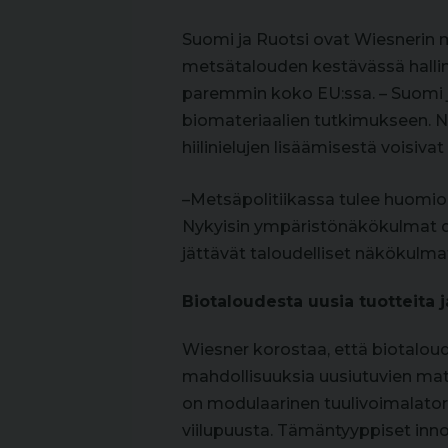
Suomi ja Ruotsi ovat Wiesnerin m
metsätalouden kestävässä hallin
paremmin koko EU:ssa. – Suomi j
biomateriaalien tutkimukseen. 
hiilinielujen lisäämisestä voisiv
–Metsäpolitiikassa tulee huomioi
Nykyisin ympäristönäkökulmat d
jättävät taloudelliset näkökulm
Biotaloudesta uusia tuotteita j
Wiesner korostaa, että biotalou
mahdollisuuksia uusiutuvien mater
on modulaarinen tuulivoimalator
viilupuusta. Tämäntyyppiset inno