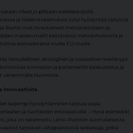
ukaan olleet jo pitkään edelläkävijöitä
nassa ja niiden kokemuksia tulisi hyödyntää nykyistä
a Ruotsi ovat investoineet metsätalouteen ja
Näiden maiden mallit kestävästä metsänhoidosta ja
at toimia esimerkkeinä muille EU-maille.
da taloudellinen, ekologinen ja sosiaalinen kestävyys.
ominoivat komission ja parlamentin keskustelua ja
at vähemmälle huomiolle.
a innovaatioita
den laajempi hyödyntäminen tarjoaa uusia
iaalien ja tuotteiden innovaatioille. – Hyvä esimerkki
ni, joka on rakennettu Länsi–Ruotsiin suomalaisesta
vaatiot tarjoavat vähäpäästöisiä ratkaisuja, jotka