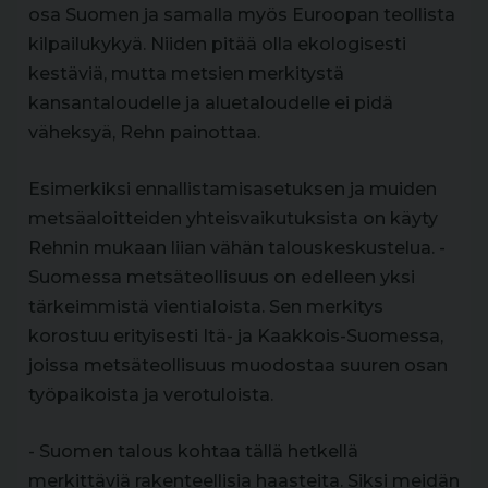
osa Suomen ja samalla myös Euroopan teollista
kilpailukykyä. Niiden pitää olla ekologisesti
kestäviä, mutta metsien merkitystä
kansantaloudelle ja aluetaloudelle ei pidä
väheksyä, Rehn painottaa.
Esimerkiksi ennallistamisasetuksen ja muiden
metsäaloitteiden yhteisvaikutuksista on käyty
Rehnin mukaan liian vähän talouskeskustelua. -
Suomessa metsäteollisuus on edelleen yksi
tärkeimmistä vientialoista. Sen merkitys
korostuu erityisesti Itä- ja Kaakkois-Suomessa,
joissa metsäteollisuus muodostaa suuren osan
työpaikoista ja verotuloista.
- Suomen talous kohtaa tällä hetkellä
merkittäviä rakenteellisia haasteita. Siksi meidän