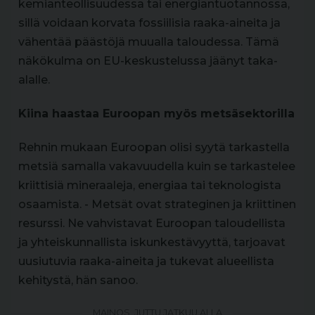
kemianteollisuudessa tai energiantuotannossa,
sillä voidaan korvata fossiilisia raaka-aineita ja
vähentää päästöjä muualla taloudessa. Tämä
näkökulma on EU-keskustelussa jäänyt taka-
alalle.
Kiina haastaa Euroopan myös metsäsektorilla
Rehnin mukaan Euroopan olisi syytä tarkastella
metsiä samalla vakavuudella kuin se tarkastelee
kriittisiä mineraaleja, energiaa tai teknologista
osaamista. - Metsät ovat strateginen ja kriittinen
resurssi. Ne vahvistavat Euroopan taloudellista
ja yhteiskunnallista iskunkestävyyttä, tarjoavat
uusiutuvia raaka-aineita ja tukevat alueellista
kehitystä, hän sanoo.
MAINOS, JUTTU JATKUU ALLA