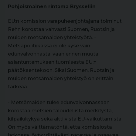
Pohjoismainen rintama Brysseliin
EU:n komission varapuheenjohtajana toiminut
Rehn korostaa vahvasti Suomen, Ruotsin ja
muiden metsämaiden yhteistyötä. -
Metsäpolitiikassa ei ole kyse vain
edunvalvonnasta, vaan ennen muuta
asiantuntemuksen tuomisesta EU:n
päätöksentekoon. Siksi Suomen, Ruotsin ja
muiden metsämaiden yhteistyö on erittäin
tärkeää.
- Metsämaiden tulee edunvalvonnassaan
korostaa metsien taloudellista merkitystä,
kilpailukykyä sekä aktiivista EU-vaikuttamista.
On myös välttämätöntä, että komissiosta
jatkossa löytyy riittävästi pätevää ja osaavaa