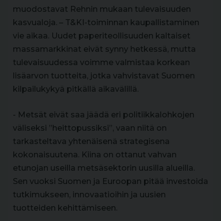
muodostavat Rehnin mukaan tulevaisuuden
kasvualoja. – T&KI-toiminnan kaupallistaminen
vie aikaa. Uudet paperiteollisuuden kaltaiset
massamarkkinat eivät synny hetkessä, mutta
tulevaisuudessa voimme valmistaa korkean
lisäarvon tuotteita, jotka vahvistavat Suomen
kilpailukykyä pitkällä aikavälillä.
- Metsät eivät saa jäädä eri politiikkalohkojen
väliseksi ”heittopussiksi”, vaan niitä on
tarkasteltava yhtenäisenä strategisena
kokonaisuutena. Kiina on ottanut vahvan
etunojan useilla metsäsektorin uusilla alueilla.
Sen vuoksi Suomen ja Euroopan pitää investoida
tutkimukseen, innovaatioihin ja uusien
tuotteiden kehittämiseen.