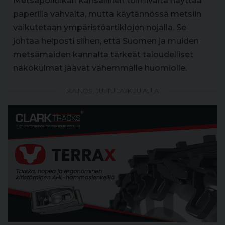
Metsäpolitiikan kansallinen toimivalta näyttää
paperilla vahvalta, mutta käytännössä metsiin
vaikutetaan ympäristöartiklojen nojalla. Se
johtaa helposti siihen, että Suomen ja muiden
metsämaiden kannalta tärkeät taloudelliset
näkökulmat jäävät vähemmälle huomiolle.
MAINOS, JUTTU JATKUU ALLA