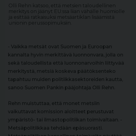
Olli Rehn katsoo, että metsien taloudellinen
merkitys on jäänyt EU:ssa liian vähälle huomiolle
ja esittää ratkaisuksi metsäartiklan lisäämistä
unionin perussopimuksiin.
- Vaikka metsät ovat Suomen ja Euroopan
kannalta hyvin merkittävä luonnonvara, jolla on
sekä taloudellista että luonnonarvoihin liittyvää
merkitystä, metsiä koskeva päätöksenteko
tapahtuu muiden politiikkasektoreiden kautta,
sanoo Suomen Pankin pääjohtaja Olli Rehn.
Rehn muistuttaa, että monet metsiin
vaikuttavat komission aloitteet perustuvat
ympäristö- tai ilmastopolitiikan toimivaltaan. -
Metsäpolitiikkaa tehdään epäsuorasti.