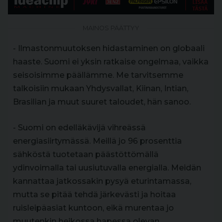
MAINOS PÄÄTTYY
- Ilmastonmuutoksen hidastaminen on globaali
haaste. Suomi ei yksin ratkaise ongelmaa, vaikka
seisoisimme päällämme. Me tarvitsemme
talkoisiin mukaan Yhdysvallat, Kiinan, Intian,
Brasilian ja muut suuret taloudet, hän sanoo.
- Suomi on edelläkävijä vihreässä
energiasiirtymässä. Meillä jo 96 prosenttia
sähköstä tuotetaan päästöttömällä
ydinvoimalla tai uusiutuvalla energialla. Meidän
kannattaa jatkossakin pysyä eturintamassa,
mutta se pitää tehdä järkevästi ja hoitaa
ruisleipäasiat kuntoon, eikä murentaa jo
muutenkin heikossa hapessa olevan