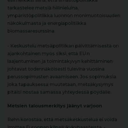
esimerkiksi siinä, että ilmastopolitiikka
tarkastelee metsiä hiilinieluina,
ympäristöpolitiikka luonnon monimuotoisuuden
näkökulmasta ja energiapolitiikka
biomassaresurssina.
- Keskustelu metsäpolitiikan päivittämisestä on
ajankohtainen myös siksi, että EU:n
laajentuminen ja toimintakyvyn kehittäminen
johtavat todennäköisesti tulevina vuosina
perussopimusten avaamiseen. Jos sopimuksia
joka tapauksessa muutetaan, metsäkysymys
pitäisi nostaa samassa yhteydessä pöydälle.
Metsien talousmerkitys jäänyt varjoon
Rehn korostaa, että metsäkeskustelua ei voida
irrottaa Euroopan kilpailukykyhaasteista. -