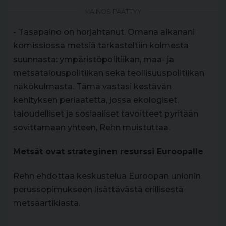
MAINOS PÄÄTTYY
- Tasapaino on horjahtanut. Omana aikanani
komissiossa metsiä tarkasteltiin kolmesta
suunnasta: ympäristöpolitiikan, maa- ja
metsätalouspolitiikan sekä teollisuuspolitiikan
näkökulmasta. Tämä vastasi kestävän
kehityksen periaatetta, jossa ekologiset,
taloudelliset ja sosiaaliset tavoitteet pyritään
sovittamaan yhteen, Rehn muistuttaa.
Metsät ovat strateginen resurssi Euroopalle
Rehn ehdottaa keskustelua Euroopan unionin
perussopimukseen lisättävästä erillisestä
metsäartiklasta.