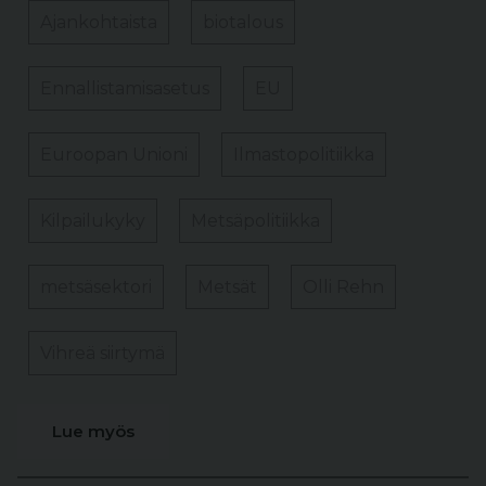
Ajankohtaista
biotalous
Ennallistamisasetus
EU
Euroopan Unioni
Ilmastopolitiikka
Kilpailukyky
Metsäpolitiikka
metsäsektori
Metsät
Olli Rehn
Vihreä siirtymä
Lue myös