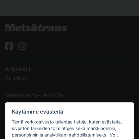
Artikkelit
Etusivu
Metsätrans-Lehti Oy
Asiakaspalvelu
Käytämme evästeitä
Yhteystiedot
Tämä verkkosivusto tallentaa tietoja, kuten evästeitä,
Palaute
sivuston tärkeiden toimintojen sekä markkinoinnin,
Mediakortti
personoinnin ja analytiikan mahdollistamiseksi. Voit