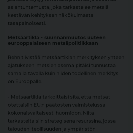
asiantuntemusta, joka tarkastelee metsiä
kestävän kehityksen näkökulmasta
tasapainoisesti.
Metsäartikla - suunnanmuutos uuteen
eurooppalaiseen metsäpolitiikkaan
Rehn tiivistää metsäartiklan merkityksen yhteen
ajatukseen: metsien asema pitäisi tunnustaa
samalla tavalla kuin niiden todellinen merkitys
on Euroopalle.
- Metsäartikla tarkoittaisi sitä, että metsät
otettaisiin EU:n päätösten valmistelussa
kokonaisvaltaisesti huomioon. Niitä
tarkasteltaisiin strategisena resurssina, jossa
talouden, teollisuuden ja ympäristön