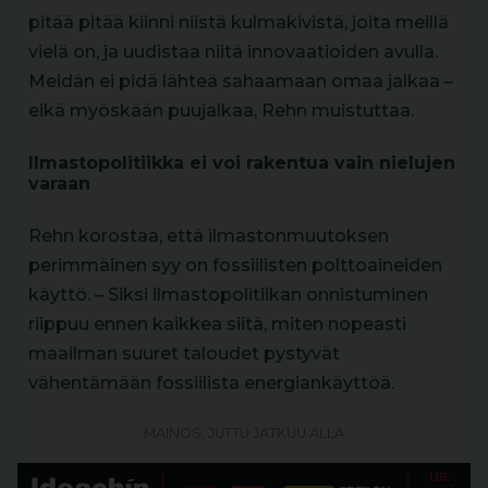
pitää pitää kiinni niistä kulmakivistä, joita meillä
vielä on, ja uudistaa niitä innovaatioiden avulla.
Meidän ei pidä lähteä sahaamaan omaa jalkaa –
eikä myöskään puujalkaa, Rehn muistuttaa.
Ilmastopolitiikka ei voi rakentua vain nielujen
varaan
Rehn korostaa, että ilmastonmuutoksen
perimmäinen syy on fossiilisten polttoaineiden
käyttö. – Siksi ilmastopolitiikan onnistuminen
riippuu ennen kaikkea siitä, miten nopeasti
maailman suuret taloudet pystyvät
vähentämään fossiilista energiankäyttöä.
MAINOS, JUTTU JATKUU ALLA