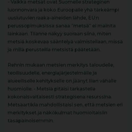
- Vaikka metsät ovat Suomelle strateginen
luonnonvara ja koko Euroopalle yhä tärkeämpi
uusiutuvien raaka-aineiden lähde, EU:n
perussopimuksissa sanaa ”metsä” ei mainita
lainkaan. Tilanne näkyy suoraan siinä, miten
metsiä koskevaa sääntelyä valmistellaan, missä
ja millä perusteilla metsistä päätetään.
Rehnin mukaan metsien merkitys taloudelle,
teollisuudelle, energiajärjestelmälle ja
alueelliselle kehitykselle on jäänyt liian vähälle
huomiolle. - Metsiä pitäisi tarkastella
kokonaisvaltaisesti strategisena resurssina.
Metsäartikla mahdollistaisi sen, että metsien eri
merkitykset ja näkökulmat huomioitaisiin
tasapainoisemmin.