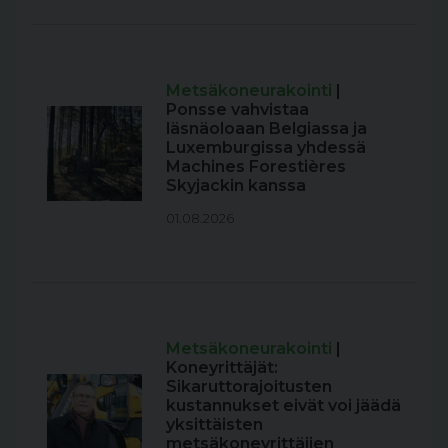
Metsäkoneurakointi
|
Ponsse vahvistaa
läsnäoloaan Belgiassa ja
Luxemburgissa yhdessä
Machines Forestières
Skyjackin kanssa
01.08.2026
Metsäkoneurakointi
|
Koneyrittäjät:
Sikaruttorajoitusten
kustannukset eivät voi jäädä
yksittäisten
metsäkoneyrittäjien