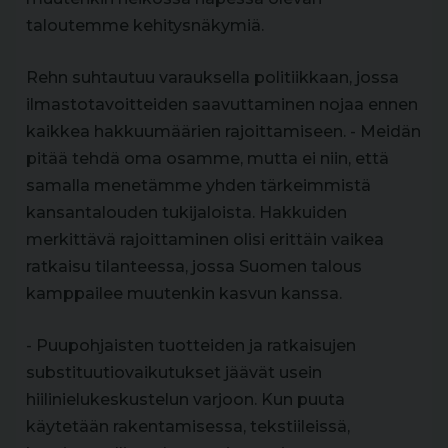
taloutemme kehitysnäkymiä.
Rehn suhtautuu varauksella politiikkaan, jossa
ilmastotavoitteiden saavuttaminen nojaa ennen
kaikkea hakkuumäärien rajoittamiseen. - Meidän
pitää tehdä oma osamme, mutta ei niin, että
samalla menetämme yhden tärkeimmistä
kansantalouden tukijaloista. Hakkuiden
merkittävä rajoittaminen olisi erittäin vaikea
ratkaisu tilanteessa, jossa Suomen talous
kamppailee muutenkin kasvun kanssa.
- Puupohjaisten tuotteiden ja ratkaisujen
substituutiovaikutukset jäävät usein
hiilinielukeskustelun varjoon. Kun puuta
käytetään rakentamisessa, tekstiileissä,