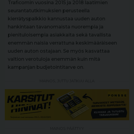
Traficomin vuosina 2015 ja 2018 laatimien
seurantatutkimuksien perusteella
kierrätyspalkkio kannustaa uuden auton
hankintaan tavanomaista nuorempia ja
pienituloisempia asiakkaita sekä tavallista
enemmän naisia verrattuna keskimääräiseen
uuden auton ostajaan. Se myös kasvattaa
valtion verotuloja enemmän kuin mitä
kampanjan budjetointitarve on.
MAINOS, JUTTU JATKUU ALLA
MAINOS PÄÄTTYY