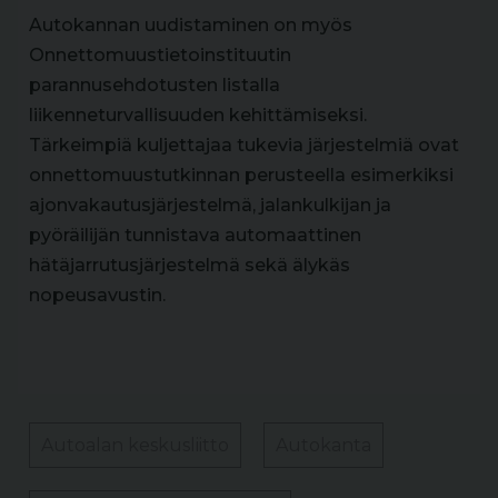
Autokannan uudistaminen on myös
Onnettomuustietoinstituutin
parannusehdotusten listalla
liikenneturvallisuuden kehittämiseksi.
Tärkeimpiä kuljettajaa tukevia järjestelmiä ovat
onnettomuustutkinnan perusteella esimerkiksi
ajonvakautusjärjestelmä, jalankulkijan ja
pyöräilijän tunnistava automaattinen
hätäjarrutusjärjestelmä sekä älykäs
nopeusavustin.
Autoalan keskusliitto
Autokanta