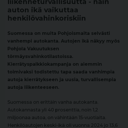
liikenneturvallisuutta - näin
auton ikä vaikuttaa
henkilövahinkoriskiin
Suomessa on muita Pohjoismaita selvästi
vanhempi autokanta. Autojen ikä näkyy myös
Pohjola Vakuutuksen
törmäysvahinkotilastoissa.
Kierrätyspalkkiokampanja on aiemmin
toimivaksi todistettu tapa saada vanhimpia
autoja kierrätykseen ja uusia, turvallisempia
autoja liikenteeseen.
Suomessa on erittäin vanha autokanta.
Autokannasta yli 40 prosenttia, noin 1,2
miljoonaa autoa, on vähintään 15-vuotiaita.
Henkilöautojen keski-ikä oli vuonna 2024 jo 13,6