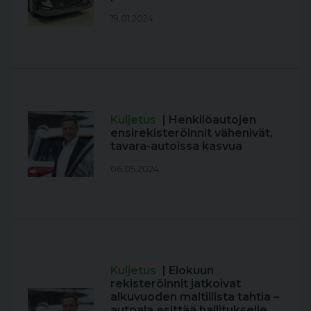
19.01.2024
Kuljetus
| Henkilöautojen
ensirekisteröinnit vähenivät,
tavara-autoissa kasvua
06.05.2024
Kuljetus
| Elokuun
rekisteröinnit jatkoivat
alkuvuoden maltillista tahtia –
autoala esittää hallitukselle