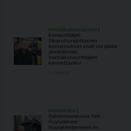
Metsäkoneurakointi
|
Koneyrittäjät:
Sikaruttorajoitusten
kustannukset eivät voi jäädä
yksittäisten
metsäkoneyrittäjien
kannettaviksi
04.08.2026
Metsätrans
|
Rakennusneuvos Veli
Hyyryläinen:
Puurakentaminen on