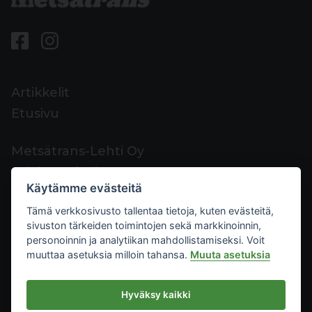
Artikkelit
Etusivu
Metsätrans-Lehti Oy
Asiakaspalvelu
Käytämme evästeitä
Yhteystiedot
Tämä verkkosivusto tallentaa tietoja, kuten evästeitä,
Palaute
sivuston tärkeiden toimintojen sekä markkinoinnin,
Mediakortti
personoinnin ja analytiikan mahdollistamiseksi. Voit
muuttaa asetuksia milloin tahansa.
Muuta asetuksia
Metsätrans-Lehti Oy
Hyväksy kaikki
Tietosuoja
2026