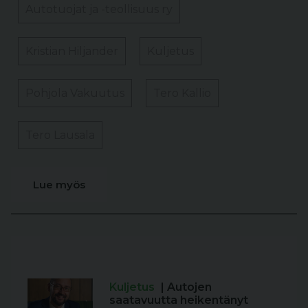
Autotuojat ja -teollisuus ry
Kristian Hiljander
Kuljetus
Pohjola Vakuutus
Tero Kallio
Tero Lausala
Lue myös
Kuljetus
| Autojen
saatavuutta heikentänyt