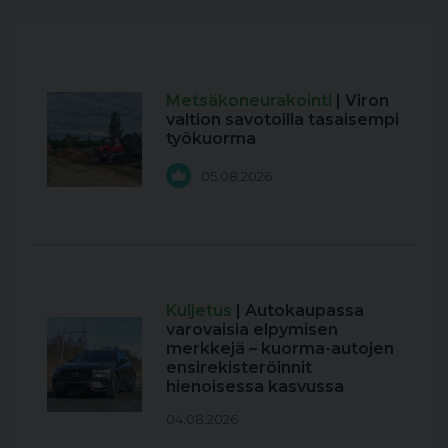
Metsäkoneurakointi
| Viron
valtion savotoilla tasaisempi
työkuorma
05.08.2026
Kuljetus
| Autokaupassa
varovaisia elpymisen
merkkejä – kuorma-autojen
ensirekisteröinnit
hienoisessa kasvussa
04.08.2026