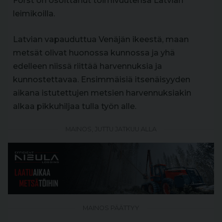
Forst on osoittanut toimivuutensa Latvian
leimikoilla.
Latvian vapauduttua Venäjän ikeestä, maan
metsät olivat huonossa kunnossa ja yhä
edelleen niissä riittää harvennuksia ja
kunnostettavaa. Ensimmäisiä itsenäisyyden
aikana istutettujen metsien harvennuksiakin
alkaa pikkuhiljaa tulla työn alle.
MAINOS, JUTTU JATKUU ALLA
MAINOS PÄÄTTYY