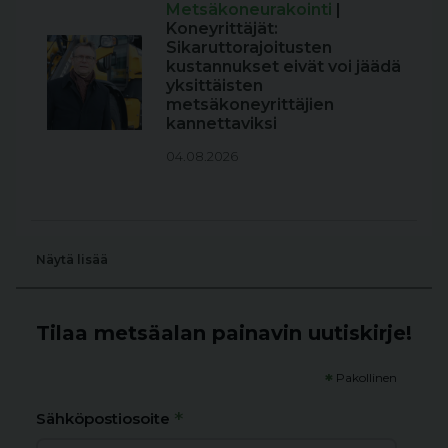
Metsäkoneurakointi
|
Koneyrittäjät:
Sikaruttorajoitusten
kustannukset eivät voi jäädä
yksittäisten
metsäkoneyrittäjien
kannettaviksi
04.08.2026
Näytä lisää
Tilaa metsäalan painavin uutiskirje!
*
Pakollinen
*
Sähköpostiosoite