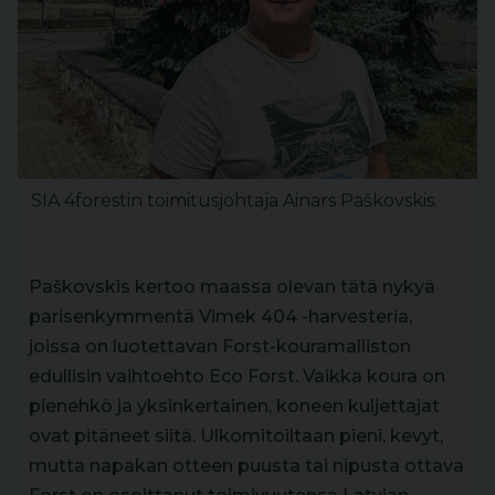
SIA 4forestin toimitusjohtaja Ainars Paškovskis.
Paškovskis kertoo maassa olevan tätä nykyä
parisenkymmentä Vimek 404 -harvesteria,
joissa on luotettavan Forst-kouramalliston
edullisin vaihtoehto Eco Forst. Vaikka koura on
pienehkö ja yksinkertainen, koneen kuljettajat
ovat pitäneet siitä. Ulkomitoiltaan pieni, kevyt,
mutta napakan otteen puusta tai nipusta ottava