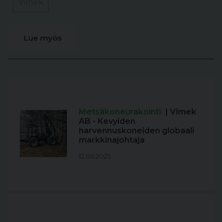
Vimek
Lue myös
Metsäkoneurakointi
| Vimek
AB - Kevyiden
harvennuskoneiden globaali
markkinajohtaja
12.06.2025