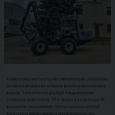
Paškovskis kertoo hyvän sekametsän sisältävän
ainakin kahdeksaa erilaista puuta ja puuvartista
kasvia. Tärkeimmät puulajit kaupallisessa
mielessä ovat mänty 37:n, koivu 24:n ja kuusi 16
prosentin osuudellaan. Viime vuosina virinnyt
kiinnostus parempaan metsänhoitoon on