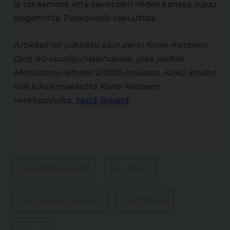
ja takaamme että savotointi niiden kanssa sujuu
ongelmitta, Paškovskis vakuuttaa.
Artikkeli on julkaistu alun perin Kone-Ketonen
Oy:n 40-vuotisjuhlalehdessä, joka jaeltiin
Metsätrans-lehden 2/2025 mukana. Koko lehden
voit lukea maksutta Kone-Ketosen
verkkosivuilta,
tästä linkistä
.
Ainars Paškovskis
Eco Forst
Metsäkoneurakointi
SIA 4forest