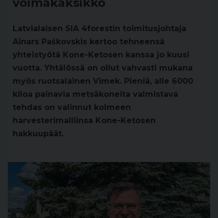
voimakaksikko
Latvialaisen SIA 4forestin toimitusjohtaja
Ainars Paškovskis kertoo tehneensä
yhteistyötä Kone-Ketosen kanssa jo kuusi
vuotta. Yhtälössä on ollut vahvasti mukana
myös ruotsalainen Vimek. Pieniä, alle 6000
kiloa painavia metsäkoneita valmistava
tehdas on valinnut kolmeen
harvesterimalliinsa Kone-Ketosen
hakkuupäät.