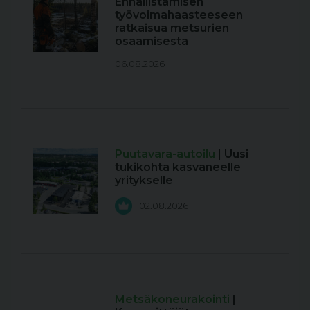
Ennallistamisen
työvoimahaasteeseen
ratkaisua metsurien
osaamisesta
06.08.2026
Puutavara-autoilu
| Uusi
tukikohta kasvaneelle
yritykselle
02.08.2026
Metsäkoneurakointi
|