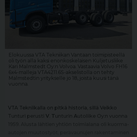
Elokuussa VTA Tekniikan Vantaan toimipisteellä
oli työn alla kaksi enonkoskelaisen Kuljetusliike
Kari Malmstedt Oy:n Volvoa. Vastaavia Volvo FH16
6x4-malleja VTA4211.6S-akselistolla on tehty
Malmstedtin yritykselle jo 18, joista kuusi tänä
vuonna.
VTA Tekniikalla on pitkä historia, sillä Veikko
Tunturi perusti
V
.
T
unturin
A
utoliike Oy:n vuonna
1959. Alusta lähtien yhtiön toimialana oli kuorma-
autojen muutostyöt, perävaunujen rakentaminen