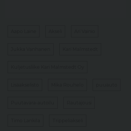
Aapo Laine
Akseli
Ari Vainio
Jukka Vanhanen
Kari Malmstedt
Kuljetusliike Kari Malmstedt Oy
Lisäakselisto
Mika Rouhelo
puuauto
Puutavara-autoilu
Rautajousi
Timo Lankila
Trippeliakseli