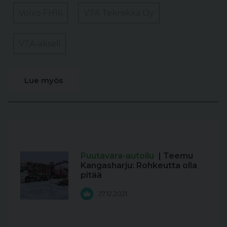
Volvo FH16
VTA Tekniikka Oy
VTA-akseli
Lue myös
Puutavara-autoilu
| Teemu
Kangasharju: Rohkeutta olla
pitää
27.12.2021