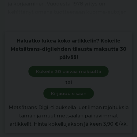
ja korjaaminen. Vuodesta 1978 yritys on
kehittänyt omana tuotteenaan kuorma-autojen
lisäakseleita.
Haluatko lukea koko artikkelin? Kokeile
Metsätrans-digilehden tilausta maksutta 30
päivää!
Kokeile 30 päivää maksutta
tai
Kirjaudu sisään
Metsätrans Digi -tilauksella luet ilman rajoituksia
tämän ja muut metsäalan painavimmat
artikkelit. Hinta kokeilujakson jälkeen 3,90 €/kk.