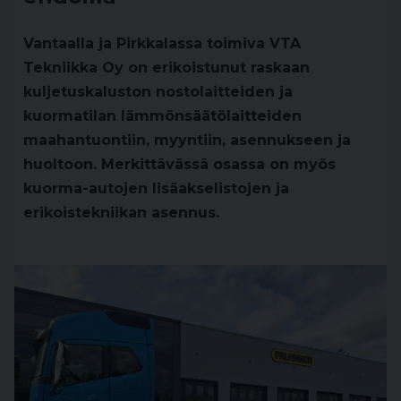
Vantaalla ja Pirkkalassa toimiva VTA
Tekniikka Oy on erikoistunut raskaan
kuljetuskaluston nostolaitteiden ja
kuormatilan lämmönsäätölaitteiden
maahantuontiin, myyntiin, asennukseen ja
huoltoon. Merkittävässä osassa on myös
kuorma-autojen lisäakselistojen ja
erikoistekniikan asennus.