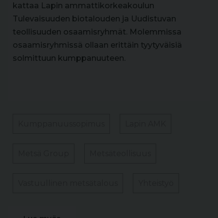
kattaa Lapin ammattikorkeakoulun
Tulevaisuuden biotalouden ja Uudistuvan
teollisuuden osaamisryhmät. Molemmissa
osaamisryhmissä ollaan erittäin tyytyväisiä
solmittuun kumppanuuteen.
Kumppanuussopimus
Lapin AMK
Metsä Group
Metsäteollisuus
Vastuullinen metsätalous
Yhteistyö