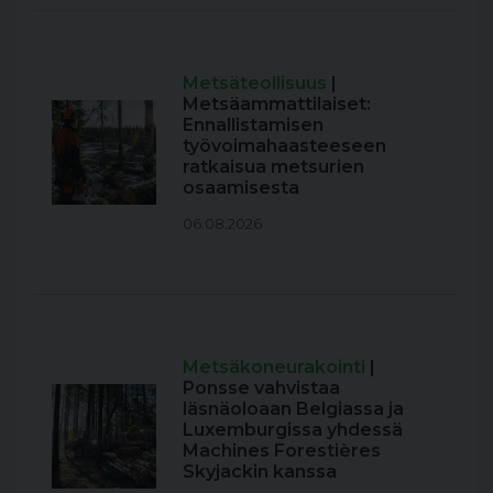
Metsäteollisuus
|
Metsäammattilaiset:
Ennallistamisen
työvoimahaasteeseen
ratkaisua metsurien
osaamisesta
06.08.2026
Metsäkoneurakointi
|
Ponsse vahvistaa
läsnäoloaan Belgiassa ja
Luxemburgissa yhdessä
Machines Forestières
Skyjackin kanssa