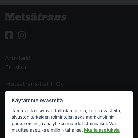
Artikkelit
Etusivu
Metsätrans-Lehti Oy
Asiakaspalvelu
Käytämme evästeitä
Yhteystiedot
Tämä verkkosivusto tallentaa tietoja, kuten evästeitä,
Palaute
sivuston tärkeiden toimintojen sekä markkinoinnin,
Mediakortti
personoinnin ja analytiikan mahdollistamiseksi. Voit
muuttaa asetuksia milloin tahansa.
Muuta asetuksia