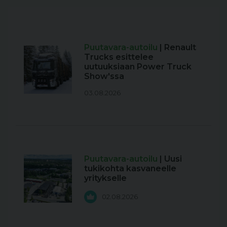
Puutavara-autoilu
| Renault
Trucks esittelee
uutuuksiaan Power Truck
Show'ssa
03.08.2026
Puutavara-autoilu
| Uusi
tukikohta kasvaneelle
yritykselle
02.08.2026