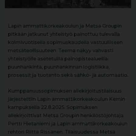
Lapin ammattikorkeakoulun ja Metsä Groupin
pitkään jatkunut yhteistyö painottuu tulevalla
kolmivuotisella sopimuskaudella vastuulliseen
metsäteollisuuteen. Teema näkyy vahvasti
yhteistyölle asetetuilla painopistealueilla:
puunhankinta, puunhankinnan logistiikka,
prosessit ja tuotanto sekä sähkö- ja automaatio.
Kumppanuussopimuksen allekirjoitustilaisuus
järjestettiin Lapin ammattikorkeakoulun Kemin
kampuksella 22.8.2025. Sopimuksen
allekirjoittivat Metsä Groupin henkilöstöjohtaja
Pertti Hietaniemi ja Lapin ammattikorkeakoulun
rehtori Riitta Rissanen. Tilaisuudessa Metsä