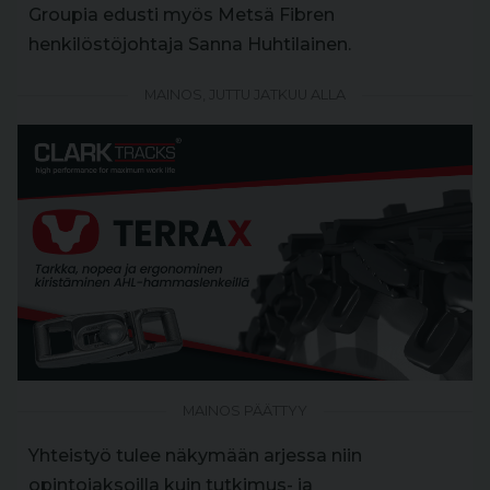
Groupia edusti myös Metsä Fibren
henkilöstöjohtaja Sanna Huhtilainen.
MAINOS, JUTTU JATKUU ALLA
MAINOS PÄÄTTYY
Yhteistyö tulee näkymään arjessa niin
opintojaksoilla kuin tutkimus- ja