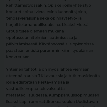
kehittämistyössäkin. Opiskelijoille yhteistyö
konkretisoituu vierailevina luennoitsijoina,
tehdasvierailuina sekä opinnäytetyö- ja
harjoittelumahdollisuuksina. Lisäksi Metsä
Group tulee olemaan mukana
opetussuunnitelmien laatimisessa ja
päivittämisessä. Käytännössä siis opinnoissa
päästään entistä paremmin kiinni työelämän
konkretiaan.
Yhteinen tahtotila on myös lähteä viemään
eteenpäin uusia TKI-avauksia ja tutkimusideoita,
joilla edistetään kestävämpää ja
vastuullisempaa tulevaisuutta
metsäteollisuudessa. Kumppanuussopimuksen
lisäksi Lapin ammattikorkeakoulun Uudistuvan