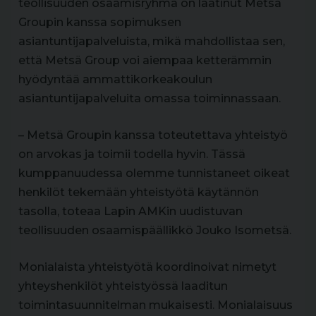
teollisuuden osaamisryhmä on laatinut Metsä
Groupin kanssa sopimuksen
asiantuntijapalveluista, mikä mahdollistaa sen,
että Metsä Group voi aiempaa ketterämmin
hyödyntää ammattikorkeakoulun
asiantuntijapalveluita omassa toiminnassaan.
– Metsä Groupin kanssa toteutettava yhteistyö
on arvokas ja toimii todella hyvin. Tässä
kumppanuudessa olemme tunnistaneet oikeat
henkilöt tekemään yhteistyötä käytännön
tasolla, toteaa Lapin AMKin uudistuvan
teollisuuden osaamispäällikkö Jouko Isometsä.
Monialaista yhteistyötä koordinoivat nimetyt
yhteyshenkilöt yhteistyössä laaditun
toimintasuunnitelman mukaisesti. Monialaisuus