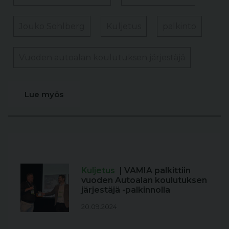
Jouko Sohlberg
Kuljetus
palkinto
Vuoden autoalan koulutuksen järjestäjä
Lue myös
Kuljetus
| VAMIA palkittiin
vuoden Autoalan koulutuksen
järjestäjä -palkinnolla
20.09.2024