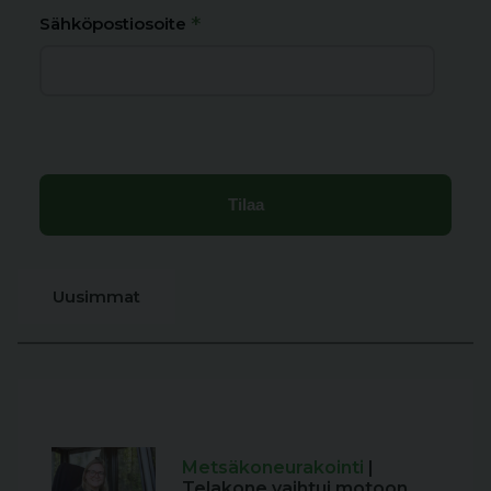
*
Sähköpostiosoite
Uusimmat
Metsäkoneurakointi
|
Telakone vaihtui motoon