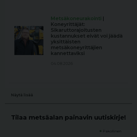
Metsäkoneurakointi
|
Koneyrittäjät:
Sikaruttorajoitusten
kustannukset eivät voi jäädä
yksittäisten
metsäkoneyrittäjien
kannettaviksi
04.08.2026
Näytä lisää
Tilaa metsäalan painavin uutiskirje!
*
Pakollinen