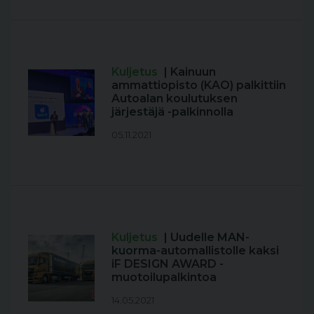
Kuljetus
| Kainuun
ammattiopisto (KAO) palkittiin
Autoalan koulutuksen
järjestäjä -palkinnolla
05.11.2021
Kuljetus
| Uudelle MAN-
kuorma-automallistolle kaksi
iF DESIGN AWARD -
muotoilupalkintoa
14.05.2021