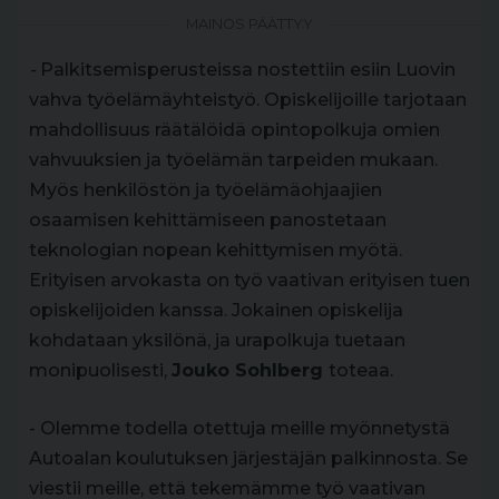
MAINOS PÄÄTTYY
-
Palkitsemisperusteissa nostettiin esiin Luovin
vahva työelämäyhteistyö. Opiskelijoille tarjotaan
mahdollisuus räätälöidä opintopolkuja omien
vahvuuksien ja työelämän tarpeiden mukaan.
Myös henkilöstön ja työelämäohjaajien
osaamisen kehittämiseen panostetaan
teknologian nopean kehittymisen myötä.
Erityisen arvokasta on työ vaativan erityisen tuen
opiskelijoiden kanssa. Jokainen opiskelija
kohdataan yksilönä, ja urapolkuja tuetaan
monipuolisesti,
Jouko Sohlberg
toteaa.
- Olemme todella otettuja meille myönnetystä
Autoalan koulutuksen järjestäjän palkinnosta. Se
viestii meille, että tekemämme työ vaativan