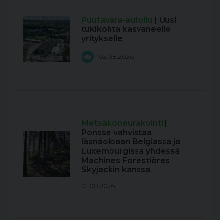
Puutavara-autoilu
| Uusi
tukikohta kasvaneelle
yritykselle
02.08.2026
Metsäkoneurakointi
|
Ponsse vahvistaa
läsnäoloaan Belgiassa ja
Luxemburgissa yhdessä
Machines Forestières
Skyjackin kanssa
01.08.2026