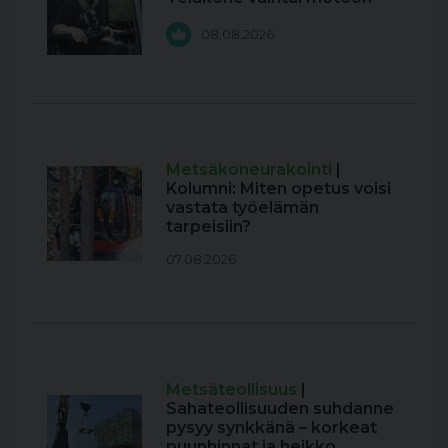
08.08.2026
Metsäkoneurakointi
|
Kolumni: Miten opetus voisi
vastata työelämän
tarpeisiin?
07.08.2026
Metsäteollisuus
|
Sahateollisuuden suhdanne
pysyy synkkänä – korkeat
puunhinnat ja heikko