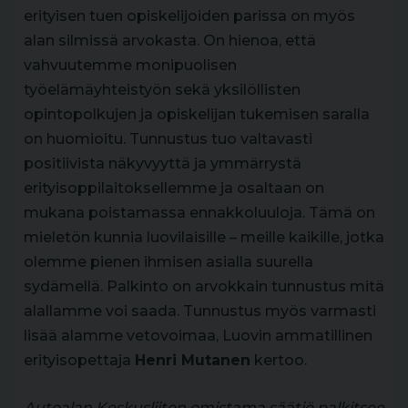
erityisen tuen opiskelijoiden parissa on myös
alan silmissä arvokasta. On hienoa, että
vahvuutemme monipuolisen
työelämäyhteistyön sekä yksilöllisten
opintopolkujen ja opiskelijan tukemisen saralla
on huomioitu. Tunnustus tuo valtavasti
positiivista näkyvyyttä ja ymmärrystä
erityisoppilaitoksellemme ja osaltaan on
mukana poistamassa ennakkoluuloja. Tämä on
mieletön kunnia luovilaisille – meille kaikille, jotka
olemme pienen ihmisen asialla suurella
sydämellä. Palkinto on arvokkain tunnustus mitä
alallamme voi saada. Tunnustus myös varmasti
lisää alamme vetovoimaa, Luovin ammatillinen
erityisopettaja
Henri Mutanen
kertoo.
Autoalan Keskusliiton omistama säätiö palkitsee