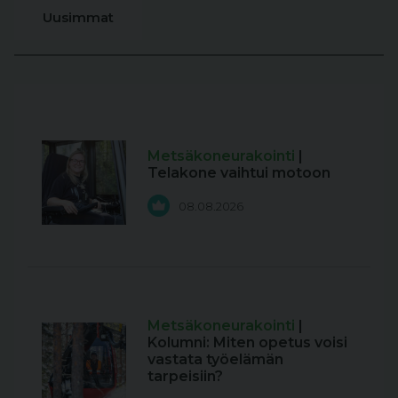
Uusimmat
Metsäkoneurakointi
|
Telakone vaihtui motoon
08.08.2026
Metsäkoneurakointi
|
Kolumni: Miten opetus voisi
vastata työelämän
tarpeisiin?