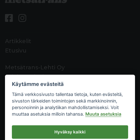
Artikkelit
Etusivu
Metsätrans-Lehti Oy
Asiakaspalvelu
Käytämme evästeitä
Yhteystiedot
Tämä verkkosivusto tallentaa tietoja, kuten evästeitä,
Palaute
sivuston tärkeiden toimintojen sekä markkinoinnin,
Mediakortti
personoinnin ja analytiikan mahdollistamiseksi. Voit
muuttaa asetuksia milloin tahansa.
Muuta asetuksia
Metsätrans-Lehti Oy
Hyväksy kaikki
Tietosuoja
2026