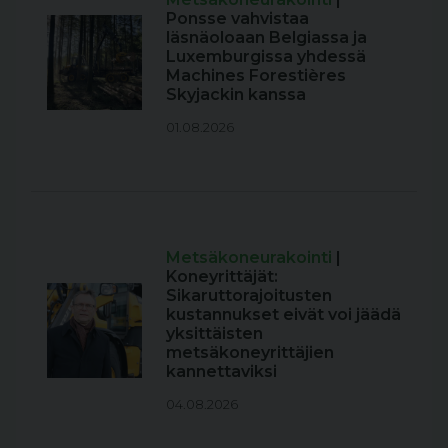
Ponsse vahvistaa
läsnäoloaan Belgiassa ja
Luxemburgissa yhdessä
Machines Forestières
Skyjackin kanssa
01.08.2026
Metsäkoneurakointi
|
Koneyrittäjät:
Sikaruttorajoitusten
kustannukset eivät voi jäädä
yksittäisten
metsäkoneyrittäjien
kannettaviksi
04.08.2026