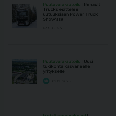
Puutavara-autoilu
| Renault
Trucks esittelee
uutuuksiaan Power Truck
Show'ssa
03.08.2026
Puutavara-autoilu
| Uusi
tukikohta kasvaneelle
yritykselle
02.08.2026
Metsäkoneurakointi
|