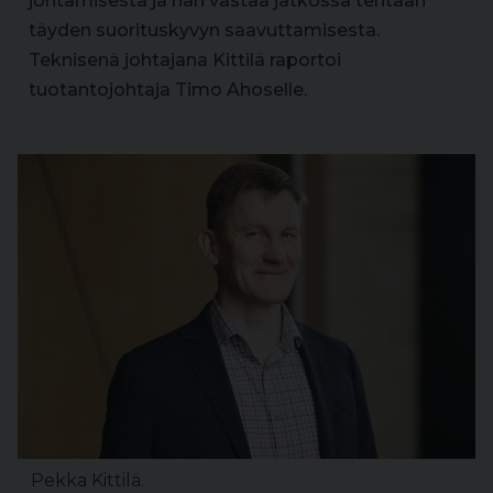
johtamisesta ja hän vastaa jatkossa tehtaan
täyden suorituskyvyn saavuttamisesta.
Teknisenä johtajana Kittilä raportoi
tuotantojohtaja Timo Ahoselle.
Pekka Kittilä.