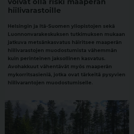
voivat olla riski maaperän
hiilivarastoille
Helsingin ja Itä-Suomen yliopistojen sekä
Luonnonvarakeskuksen tutkimuksen mukaan
jatkuva metsänkasvatus häiritsee maaperän
hiilivarastojen muodostumista vähemmän
kuin perinteinen jaksollinen kasvatus.
Avohakkuut vähentävät myös maaperän
mykorritsasieniä, jotka ovat tärkeitä pysyvien
hiilivarantojen muodostumiselle.