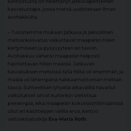
kiinnostusta on herättänyt jatkuvapeitteinen
kasvatustapa, jossa metsä uudistetaan ilman
avohakkuita.
– Tulostemme mukaan jatkuva ja jaksollinen
metsänkasvatus vaikuttavat maaperän hiilen
kertymiseen ja pysyvyyteen eri tavoin.
Avohakkuu vähensi maaperän helposti
hajotettavan hiilen määrää. Jatkuvan
kasvatuksen metsissä tätä hiiltä oli enemmän, ja
määrä oli lähempänä hakkaamattoman metsän
tasoa. Suhteellisen lyhyellä aikavälillä havaitut
vaikutukset olivat kuitenkin oletettua
pienempiä, eikä maaperän kokonaishiilimäärissä
ollut eri käsittelyjen välillä eroa, kertoo
väitöskirjatutkija
Eva-Maria Roth
.