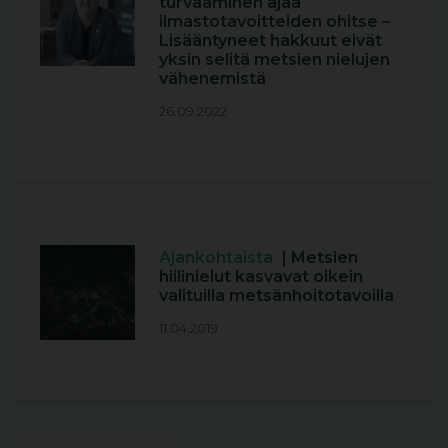
turvaaminen ajaa
ilmastotavoitteiden ohitse –
Lisääntyneet hakkuut eivät
yksin selitä metsien nielujen
vähenemistä
26.09.2022
Ajankohtaista
| Metsien
hiilinielut kasvavat oikein
valituilla metsänhoitotavoilla
11.04.2019