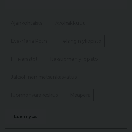
Ajankohtaista
Avohakkuut
Eva-Maria Roth
Helsingin yliopisto
Hiilivarastot
Itä-suomen yliopisto
Jaksollinen metsänkasvatus
luonnonvarakeskus
Maaperä
Lue myös