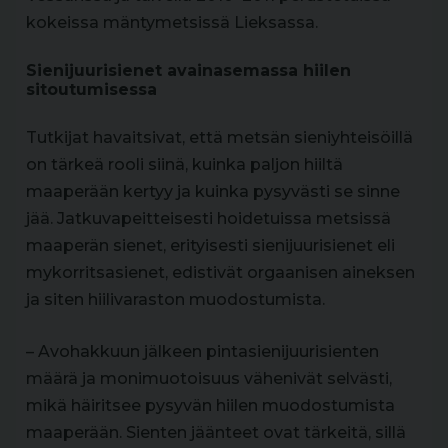
kokeissa mäntymetsissä Lieksassa.
Sienijuurisienet avainasemassa hiilen
sitoutumisessa
Tutkijat havaitsivat, että metsän sieniyhteisöillä
on tärkeä rooli siinä, kuinka paljon hiiltä
maaperään kertyy ja kuinka pysyvästi se sinne
jää. Jatkuvapeitteisesti hoidetuissa metsissä
maaperän sienet, erityisesti sienijuurisienet eli
mykorritsasienet, edistivät orgaanisen aineksen
ja siten hiilivaraston muodostumista.
– Avohakkuun jälkeen pintasienijuurisienten
määrä ja monimuotoisuus vähenivät selvästi,
mikä häiritsee pysyvän hiilen muodostumista
maaperään. Sienten jäänteet ovat tärkeitä, sillä