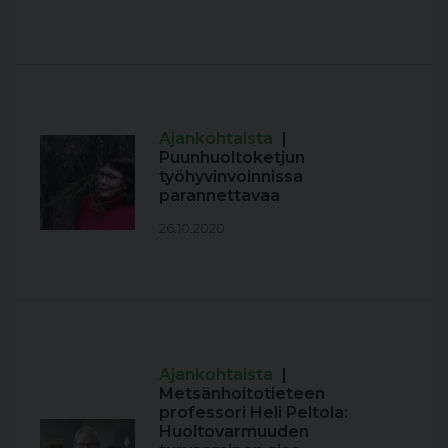
Ajankohtaista
|
Puunhuoltoketjun
työhyvinvoinnissa
parannettavaa
26.10.2020
Ajankohtaista
|
Metsänhoitotieteen
professori Heli Peltola:
Huoltovarmuuden