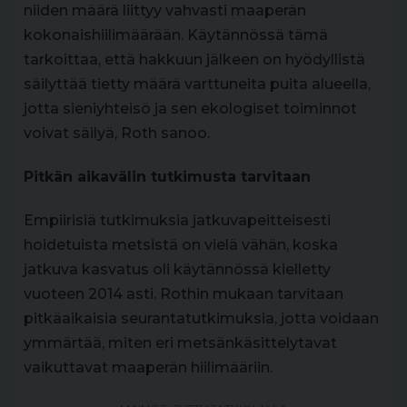
niiden määrä liittyy vahvasti maaperän
kokonaishiilimäärään. Käytännössä tämä
tarkoittaa, että hakkuun jälkeen on hyödyllistä
säilyttää tietty määrä varttuneita puita alueella,
jotta sieniyhteisö ja sen ekologiset toiminnot
voivat säilyä, Roth sanoo.
Pitkän aikavälin tutkimusta tarvitaan
Empiirisiä tutkimuksia jatkuvapeitteisesti
hoidetuista metsistä on vielä vähän, koska
jatkuva kasvatus oli käytännössä kielletty
vuoteen 2014 asti. Rothin mukaan tarvitaan
pitkäaikaisia seurantatutkimuksia, jotta voidaan
ymmärtää, miten eri metsänkäsittelytavat
vaikuttavat maaperän hiilimääriin.