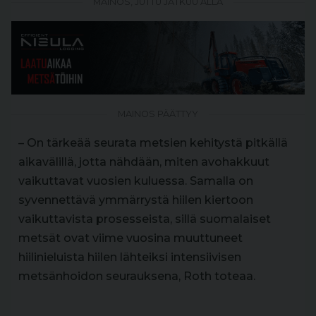
MAINOS, JUTTU JATKUU ALLA
MAINOS PÄÄTTYY
– On tärkeää seurata metsien kehitystä pitkällä
aikavälillä, jotta nähdään, miten avohakkuut
vaikuttavat vuosien kuluessa. Samalla on
syvennettävä ymmärrystä hiilen kiertoon
vaikuttavista prosesseista, sillä suomalaiset
metsät ovat viime vuosina muuttuneet
hiilinieluista hiilen lähteiksi intensiivisen
metsänhoidon seurauksena, Roth toteaa.