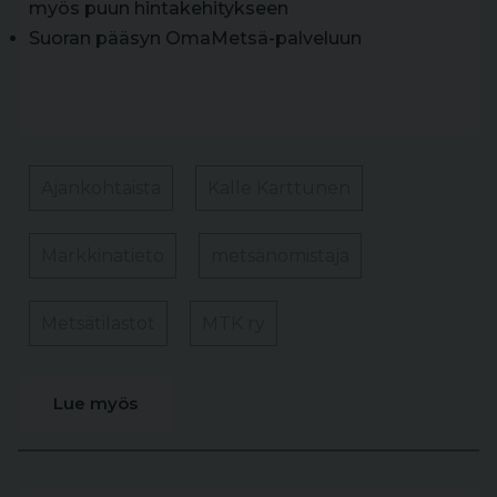
myös puun hintakehitykseen
Suoran pääsyn OmaMetsä-palveluun
Ajankohtaista
Kalle Karttunen
Markkinatieto
metsänomistaja
Metsätilastot
MTK ry
Lue myös