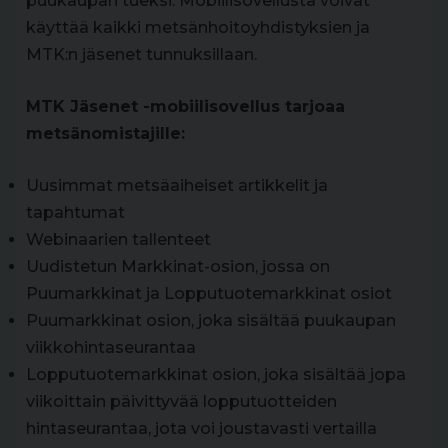
puukaupan tueksi. Mobiilisovellusta voivat
käyttää kaikki metsänhoitoyhdistyksien ja
MTK:n jäsenet tunnuksillaan.
MTK Jäsenet -mobiilisovellus tarjoaa
metsänomistajille:
Uusimmat metsäaiheiset artikkelit ja
tapahtumat
Webinaarien tallenteet
Uudistetun Markkinat-osion, jossa on
Puumarkkinat ja Lopputuotemarkkinat osiot
Puumarkkinat osion, joka sisältää puukaupan
viikkohintaseurantaa
Lopputuotemarkkinat osion, joka sisältää jopa
viikoittain päivittyvää lopputuotteiden
hintaseurantaa, jota voi joustavasti vertailla