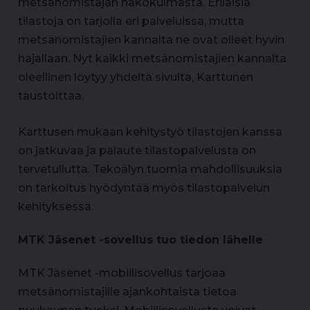
metsänomistajan näkökulmasta. Erilaisia
tilastoja on tarjolla eri palveluissa, mutta
metsänomistajien kannalta ne ovat olleet hyvin
hajallaan. Nyt kaikki metsänomistajien kannalta
oleellinen löytyy yhdeltä sivulta, Karttunen
taustoittaa.
Karttusen mukaan kehitystyö tilastojen kanssa
on jatkuvaa ja palaute tilastopalvelusta on
tervetullutta. Tekoälyn tuomia mahdollisuuksia
on tarkoitus hyödyntää myös tilastopalvelun
kehityksessä.
MTK Jäsenet -sovellus tuo tiedon lähelle
MTK Jäsenet -mobiilisovellus tarjoaa
metsänomistajille ajankohtaista tietoa