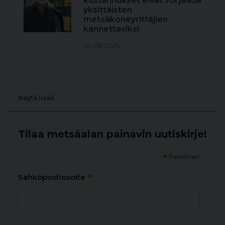
kustannukset eivät voi jäädä
yksittäisten
metsäkoneyrittäjien
kannettaviksi
04.08.2026
Näytä lisää
Tilaa metsäalan painavin uutiskirje!
*
Pakollinen
*
Sähköpostiosoite