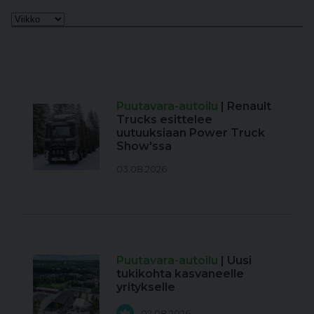
Puutavara-autoilu
| Renault
Trucks esittelee
uutuuksiaan Power Truck
Show'ssa
03.08.2026
Puutavara-autoilu
| Uusi
tukikohta kasvaneelle
yritykselle
02.08.2026