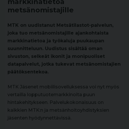
markkinatietoa
metsänomistajille
MTK on uudistanut Metsätilastot-palvelun,
joka tuo metsänomistajille ajankohtaista
markkinatietoa ja työkaluja puukaupan
suunnitteluun. Uudistus sisältää oman
sivuston, selkeät ikonit ja monipuoliset
datapalvelut, jotka tukevat metsänomistajien
päätöksentekoa.
MTK Jäsenet mobiilisovelluksessa voi nyt myös
vertailla lopputuotemarkkinoita puun
hintakehitykseen. Palvelukokonaisuus on
kaikkien MTK:n ja metsänhoitoyhdistyksien
jäsenten hyödynnettävissä.