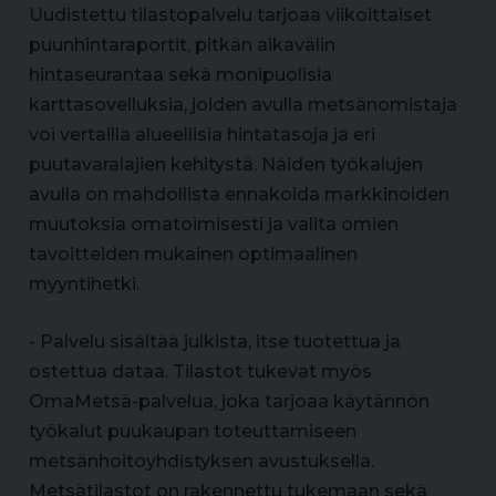
Uudistettu tilastopalvelu tarjoaa viikoittaiset
puunhintaraportit, pitkän aikavälin
hintaseurantaa sekä monipuolisia
karttasovelluksia, joiden avulla metsänomistaja
voi vertailla alueellisia hintatasoja ja eri
puutavaralajien kehitystä. Näiden työkalujen
avulla on mahdollista ennakoida markkinoiden
muutoksia omatoimisesti ja valita omien
tavoitteiden mukainen optimaalinen
myyntihetki.
- Palvelu sisältää julkista, itse tuotettua ja
ostettua dataa. Tilastot tukevat myös
OmaMetsä-palvelua, joka tarjoaa käytännön
työkalut puukaupan toteuttamiseen
metsänhoitoyhdistyksen avustuksella.
Metsätilastot on rakennettu tukemaan sekä