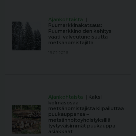
Ajankohtaista
|
Puumarkkinakatsaus:
Puumarkkinoiden kehitys
vaatii valveutuneisuutta
metsänomistajilta
16.02.2026
Ajankohtaista
| Kaksi
kolmasosaa
metsänomistajista kilpailuttaa
puukauppansa –
metsänhoitoyhdistyksillä
tyytyväisimmät puukauppa-
asiakkaat