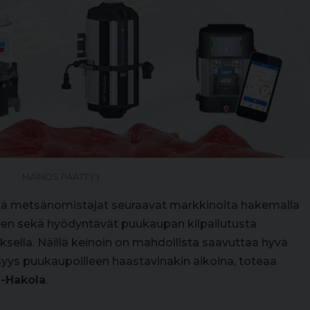
MAINOS PÄÄTTYY
ttä metsänomistajat seuraavat markkinoita hakemalla
een sekä hyödyntävät puukaupan kilpailutusta
sella. Näillä keinoin on mahdollista saavuttaa hyvä
syys puukaupoilleen haastavinakin aikoina, toteaa
-Hakola
.