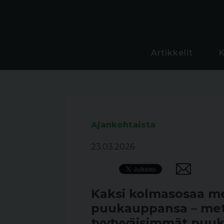
Artikkelit
Ajankohtaista
23.03.2026
Kaksi kolmasosaa met
puukauppansa – mets
tyytyväisimmät puu