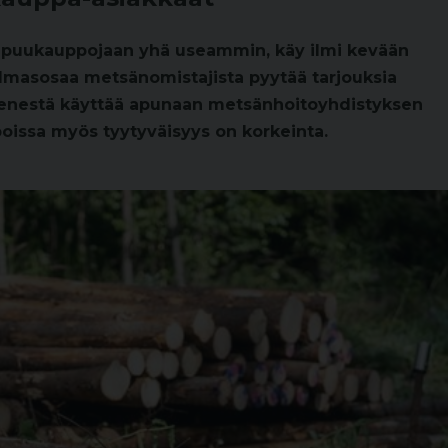
t puukauppojaan yhä useammin, käy ilmi kevään
olmasosaa metsänomistajista pyytää tarjouksia
ymmenestä käyttää apunaan metsänhoitoyhdistyksen
poissa myös tyytyväisyys on korkeinta.