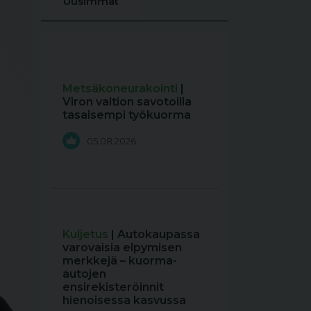
Uusimmat
Metsäkoneurakointi
|
Viron valtion savotoilla
tasaisempi työkuorma
05.08.2026
Kuljetus
| Autokaupassa
varovaisia elpymisen
merkkejä – kuorma-
autojen
ensirekisteröinnit
hienoisessa kasvussa