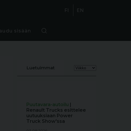
FI
EN
jaudu sisään
Luetuimmat
Puutavara-autoilu
|
Renault Trucks esittelee
uutuuksiaan Power
Truck Show'ssa
03.08.2026