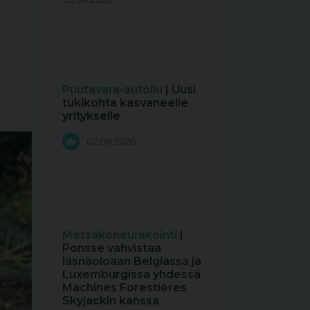
Puutavara-autoilu
| Uusi
tukikohta kasvaneelle
yritykselle
02.08.2026
Metsäkoneurakointi
|
Ponsse vahvistaa
läsnäoloaan Belgiassa ja
Luxemburgissa yhdessä
Machines Forestières
Skyjackin kanssa