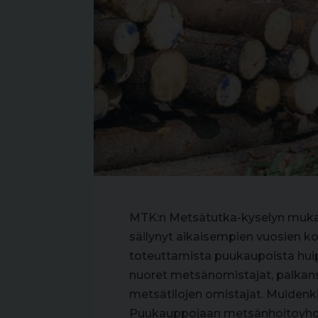
MTK:n Metsätutka-kyselyn muka
säilynyt aikaisempien vuosien ko
toteuttamista puukaupoista hui
nuoret metsänomistajat, palkansaa
metsätilojen omistajat. Muidenki
Puukauppojaan metsänhoitoyhdist