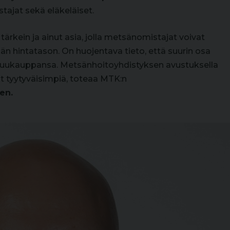
stajat sekä eläkeläiset.
ärkein ja ainut asia, jolla metsänomistajat voivat
än hintatason. On huojentava tieto, että suurin osa
 puukauppansa. Metsänhoitoyhdistyksen avustuksella
t tyytyväisimpiä, toteaa MTK:n
en.