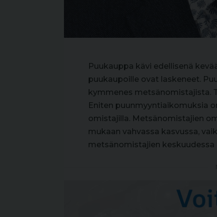
Puukauppa kävi edellisenä kevä
puukaupoille ovat laskeneet. Puu
kymmenes metsänomistajista. T
Eniten puunmyyntiaikomuksia on nu
omistajilla. Metsänomistajien 
mukaan vahvassa kasvussa, vaik
metsänomistajien keskuudessa 