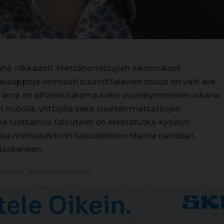
änä vilkkaasti. Metsänomistajien aikomukset
kauppoja varmasti suunnittelevien osuus on vain alle
ämä on alhaisin lukema koko vuosikymmenen aikana.
orilla, yrittäjillä sekä suurten metsätilojen
oma luottamus talouteen on Metsätutka-kyselyn
ka metsäsektorin taloudellinen tilanne nähdään
laskeneen.
MAINOS, JUTTU JATKUU ALLA