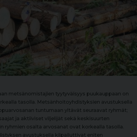
an metsänomistajien tyytyväisyys puukauppaan on
rkealla tasolla. Metsänhoitoyhdistyksien avustuksella
ppuarvosanan tuntumaan yltävät seuraavat ryhmät;
jat ja aktiiviset viljelijät sekä keskisuurten
n ryhmien osalta arvosanat ovat korkealla tasolla.
yksen avustuksella kilpailuttivat eniten