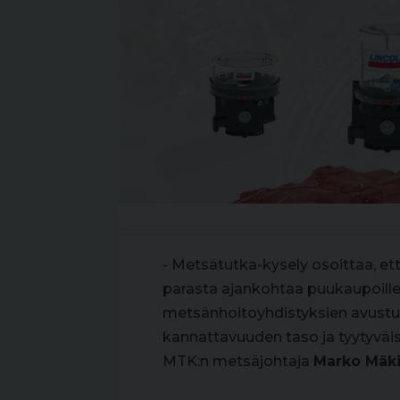
- Metsätutka-kysely osoittaa, e
parasta ajankohtaa puukaupoill
metsänhoitoyhdistyksien avustuk
kannattavuuden taso ja tyytyväi
MTK:n metsäjohtaja
Marko Mäki