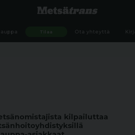
Kauppa
Tilaa
Ota yhteyttä
Kir
sänomistajista kilpailuttaa
änhoitoyhdistyksillä
kauppa-asiakkaat