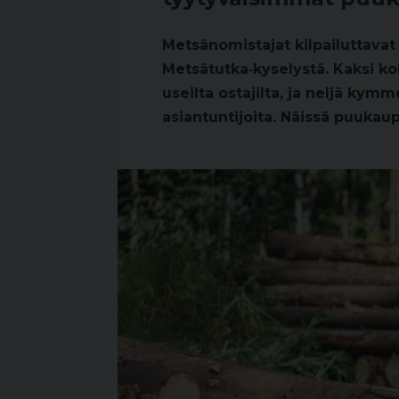
Metsänomistajat kilpailuttava
Metsätutka‑kyselystä. Kaksi k
useilta ostajilta, ja neljä k
asiantuntijoita. Näissä puukau