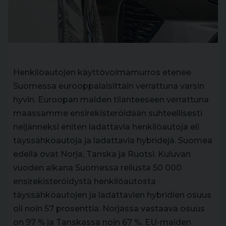
Henkilöautojen käyttövoimamurros etenee
Suomessa eurooppalaisittain verrattuna varsin
hyvin. Euroopan maiden tilanteeseen verrattuna
maassamme ensirekisteröidään suhteellisesti
neljänneksi eniten ladattavia henkilöautoja eli
täyssähköautoja ja ladattavia hybridejä. Suomea
edellä ovat Norja, Tanska ja Ruotsi. Kuluvan
vuoden aikana Suomessa reilusta 50 000
ensirekisteröidystä henkilöautosta
täyssähköautojen ja ladattavien hybridien osuus
oli noin 57 prosenttia. Norjassa vastaava osuus
on 97 % ja Tanskassa noin 67 %. EU-maiden