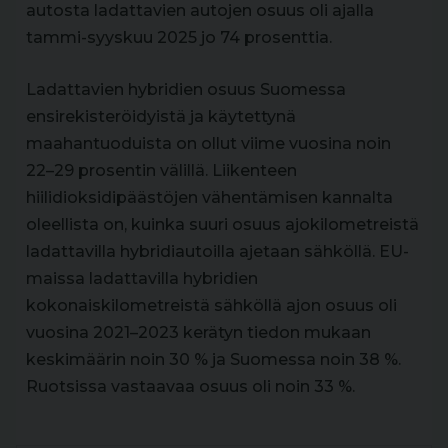
autosta ladattavien autojen osuus oli ajalla
tammi-syyskuu 2025 jo 74 prosenttia.
Ladattavien hybridien osuus Suomessa
ensirekisteröidyistä ja käytettynä
maahantuoduista on ollut viime vuosina noin
22–29 prosentin välillä. Liikenteen
hiilidioksidipäästöjen vähentämisen kannalta
oleellista on, kuinka suuri osuus ajokilometreistä
ladattavilla hybridiautoilla ajetaan sähköllä. EU-
maissa ladattavilla hybridien
kokonaiskilometreistä sähköllä ajon osuus oli
vuosina 2021–2023 kerätyn tiedon mukaan
keskimäärin noin 30 % ja Suomessa noin 38 %.
Ruotsissa vastaavaa osuus oli noin 33 %.