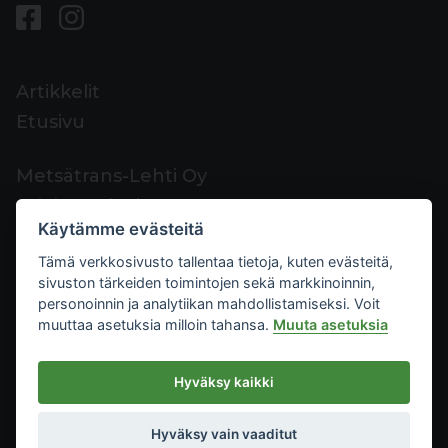
Artikkelit
Etusivu
Metsätrans-Lehti Oy
Asiakaspalvelu
Käytämme evästeitä
Yhteystiedot
Tämä verkkosivusto tallentaa tietoja, kuten evästeitä,
Palaute
sivuston tärkeiden toimintojen sekä markkinoinnin,
Mediakortti
personoinnin ja analytiikan mahdollistamiseksi. Voit
muuttaa asetuksia milloin tahansa.
Muuta asetuksia
Metsätrans-Lehti Oy
Hyväksy kaikki
Tietosuoja
2026
Käyttöehdot
Hyväksy vain vaaditut