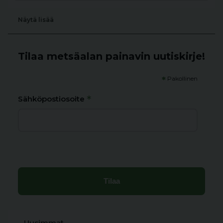
Näytä lisää
Tilaa metsäalan painavin uutiskirje!
*
Pakollinen
*
Sähköpostiosoite
Uusimmat