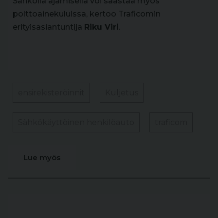
Sähköllä ajamisella voi säästää myös
polttoainekuluissa, kertoo Traficomin
erityisasiantuntija
Riku Viri
.
ensirekisteröinnit
Kuljetus
Sähkökäyttöinen henkilöauto
traficom
Lue myös