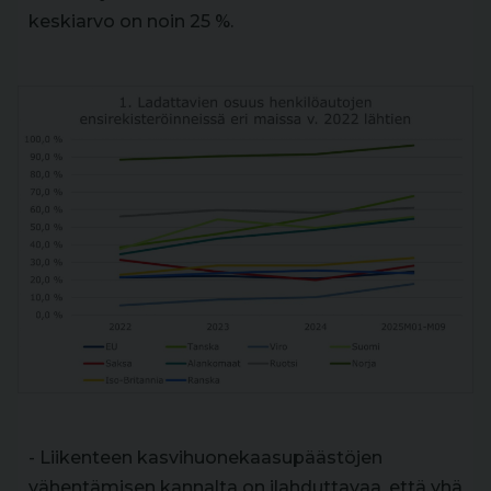
keskiarvo on noin 25 %.
- Liikenteen kasvihuonekaasupäästöjen
vähentämisen kannalta on ilahduttavaa, että yhä