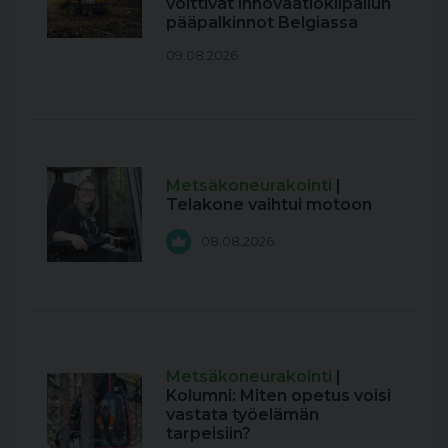
voittivat innovaatiokilpailun
pääpalkinnot Belgiassa
09.08.2026
Metsäkoneurakointi
|
Telakone vaihtui motoon
08.08.2026
Metsäkoneurakointi
|
Kolumni: Miten opetus voisi
vastata työelämän
tarpeisiin?