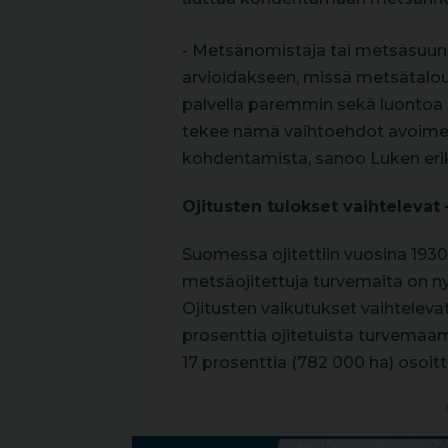
- Metsänomistaja tai metsäsuunn
arvioidakseen, missä metsätalou
palvella paremmin sekä luontoa e
tekee nämä vaihtoehdot avoimes
kohdentamista, sanoo Luken eri
Ojitusten tulokset vaihtelevat 
Suomessa ojitettiin vuosina 1930
metsäojitettuja turvemaita on n
Ojitusten vaikutukset vaihteleva
prosenttia ojitetuista turvemaame
17 prosenttia (782 000 ha) osoitt