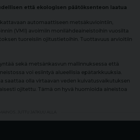
udellisen että ekologisen päätöksenteon laatua
kattavaan automaattiseen metsäkuviointiin,
innin (VMI) avoimiin monilähdeaineistoihin vuosilta
sen tuoreisiin ojitustietoihin. Tuottavuus arvioitiin
dyntää sekä metsänkasvun mallinnuksessa että
eistossa voi esiintyä alueellisia epätarkkuuksia.
ta saattaa olla virtaavan veden kuivatusvaikutuksen
sinaisesti ojitettu. Tämä on hyvä huomioida aineistoa
MAINOS, JUTTU JATKUU ALLA