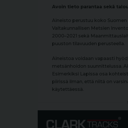
Avoin tieto parantaa sekä talo
Aineisto perustuu koko Suomen 
Valtakunnallisen Metsien Invento
2000–2021 sekä Maanmittauslaitok
puuston tilavuuden perusteella.
Aineistoa voidaan vapaasti hyö
metsänhoidon suunnittelussa. Ain
Esimerkiksi Lapissa osa kohteis
piirissä ilman, että niitä on var
käytettäessä.