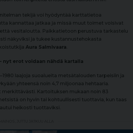
itelman tekijä voi hyödyntää karttatietoa
tta kannattaa jatkaa ja missä muut toimet voisivat
ttä vesitaloutta. Paikkatietoon perustuva tarkastelu
ti näkyviksi ja tukee kustannustehokasta
koistutkija
Aura Salmivaara
.
– nyt erot voidaan nähdä kartalla
–1980 laajoja suoalueita metsätalouden tarpeisiin ja
ykyään yhteensä noin 4,7 miljoonaa hehtaaria.
t merkittävästi. Kartoituksen mukaan noin 83
tsistä on hyvin tai kohtuullisesti tuottavia, kun taas
autui heikosti tuottaviksi.
MAINOS, JUTTU JATKUU ALLA