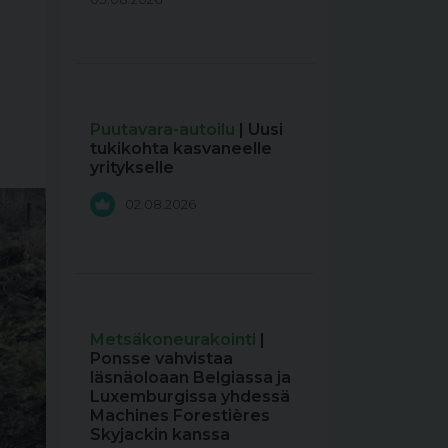
Puutavara-autoilu
| Uusi
tukikohta kasvaneelle
yritykselle
02.08.2026
Metsäkoneurakointi
|
Ponsse vahvistaa
läsnäoloaan Belgiassa ja
Luxemburgissa yhdessä
Machines Forestières
Skyjackin kanssa