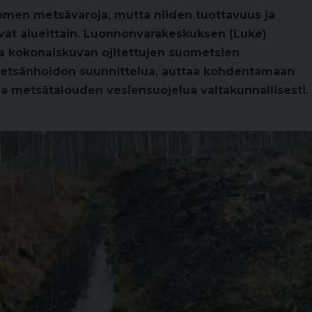
omen metsävaroja, mutta niiden tuottavuus ja
vat alueittain. Luonnonvarakeskuksen (Luke)
aa kokonaiskuvan ojitettujen suometsien
metsänhoidon suunnittelua, auttaa kohdentamaan
aa metsätalouden vesiensuojelua valtakunnallisesti.