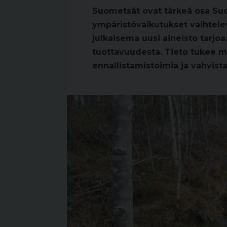
Suometsät ovat tärkeä osa Su
ympäristövaikutukset vaihtele
julkaisema uusi aineisto tarjo
tuottavuudesta. Tieto tukee 
ennallistamistoimia ja vahvist