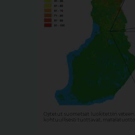
Ojitetut suometsät luokitettiin viitee
kohtuullisesti tuottavat, matalatuotto