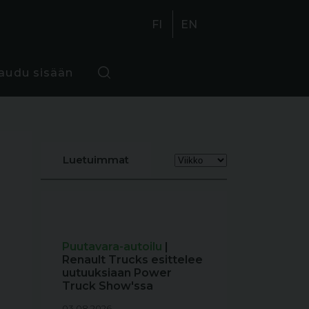
FI
EN
jaudu sisään
Luetuimmat
Puutavara-autoilu
|
Renault Trucks esittelee
uutuuksiaan Power
Truck Show'ssa
03.08.2026