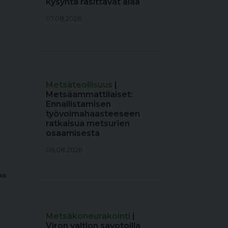
kysyntä rasittavat alaa
07.08.2026
Metsäteollisuus
|
Metsäammattilaiset:
Ennallistamisen
työvoimahaasteeseen
ratkaisua metsurien
osaamisesta
06.08.2026
Metsäkoneurakointi
|
Viron valtion savotoilla