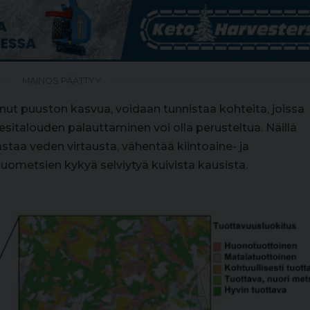
MAINOS PÄÄTTYY
antanut puuston kasvua, voidaan tunnistaa kohteita, joissa
esitalouden palauttaminen voi olla perusteltua. Näillä
dastaa veden virtausta, vähentää kiintoaine- ja
uometsien kykyä selviytyä kuivista kausista.