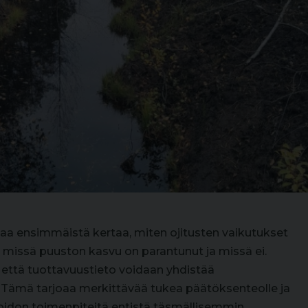
taa ensimmäistä kertaa, miten ojitusten vaikutukset
ja missä puuston kasvu on parantunut ja missä ei.
 että tuottavuustieto voidaan yhdistää
 Tämä tarjoaa merkittävää tukea päätöksenteolle ja
don toimenpiteitä entistä täsmällisemmin.