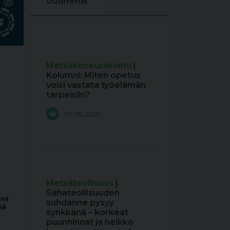
Uusimmat
Metsäkoneurakointi
|
Kolumni: Miten opetus
voisi vastata työelämän
tarpeisiin?
07.08.2026
Metsäteollisuus
|
Sahateollisuuden
suhdanne pysyy
synkkänä – korkeat
puunhinnat ja heikko