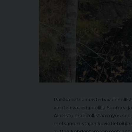
Paikkatietoaineisto havainnollis
vaihtelevat eri puolilla Suomea 
Aineisto mahdollistaa myös sen,
metsänomistajan kuviotietoihin.
auttaa kohdentamaan metsänhoi