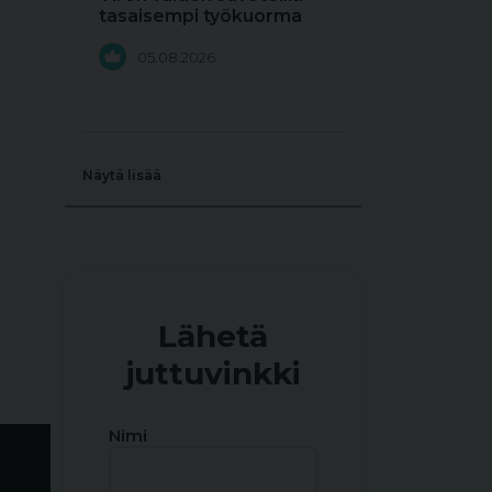
tasaisempi työkuorma
05.08.2026
Näytä lisää
Lähetä
juttuvinkki
Nimi