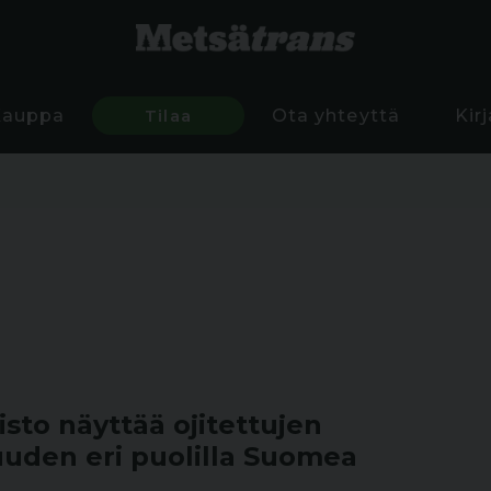
Kauppa
Tilaa
Ota yhteyttä
Kir
isto näyttää ojitettujen
uden eri puolilla Suomea