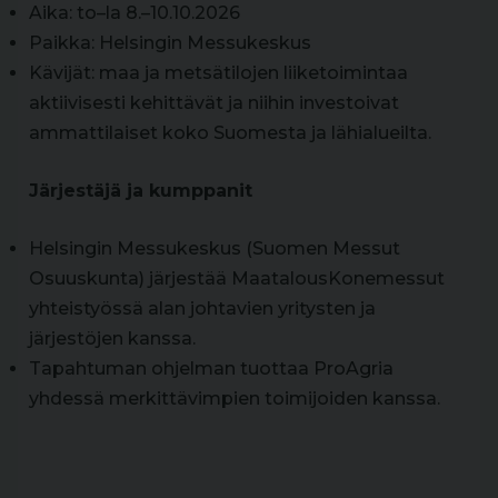
Aika: to–la 8.–10.10.2026
Paikka: Helsingin Messukeskus
Kävijät: maa ja metsätilojen liiketoimintaa
aktiivisesti kehittävät ja niihin investoivat
ammattilaiset koko Suomesta ja lähialueilta.
Järjestäjä ja kumppanit
Helsingin Messukeskus (Suomen Messut
Osuuskunta) järjestää MaatalousKonemessut
yhteistyössä alan johtavien yritysten ja
järjestöjen kanssa.
Tapahtuman ohjelman tuottaa ProAgria
yhdessä merkittävimpien toimijoiden kanssa.