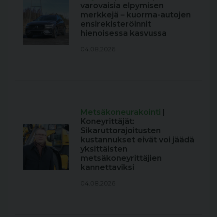
varovaisia elpymisen
merkkejä – kuorma-autojen
ensirekisteröinnit
hienoisessa kasvussa
04.08.2026
Metsäkoneurakointi
|
Koneyrittäjät:
Sikaruttorajoitusten
kustannukset eivät voi jäädä
yksittäisten
metsäkoneyrittäjien
kannettaviksi
04.08.2026