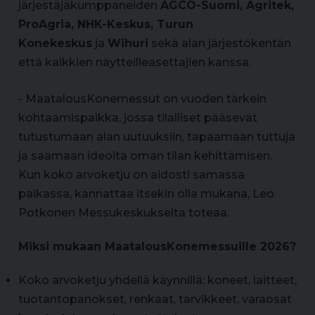
järjestäjäkumppaneiden
AGCO-Suomi, Agritek,
ProAgria, NHK-Keskus, Turun
Konekeskus
ja
Wihuri
sekä alan järjestökentän
että kaikkien näytteilleasettajien kanssa.
- MaatalousKonemessut on vuoden tärkein
kohtaamispaikka, jossa tilalliset pääsevät
tutustumaan alan uutuuksiin, tapaamaan tuttuja
ja saamaan ideoita oman tilan kehittämisen.
Kun koko arvoketju on aidosti samassa
paikassa, kannattaa itsekin olla mukana, Leo
Potkonen Messukeskukselta toteaa.
Miksi mukaan MaatalousKonemessuille 2026?
Koko arvoketju yhdellä käynnillä: koneet, laitteet,
tuotantopanokset, renkaat, tarvikkeet, varaosat