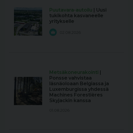
Puutavara-autoilu
| Uusi
tukikohta kasvaneelle
yritykselle
02.08.2026
Metsäkoneurakointi
|
Ponsse vahvistaa
läsnäoloaan Belgiassa ja
Luxemburgissa yhdessä
Machines Forestières
Skyjackin kanssa
01.08.2026