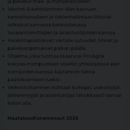
ja palvelut maa- ja metsätalouteen.
Ideointi & kehittäminen: tilan kasvuun,
kannattavuuteen ja riskienhallintaan liittyvät
ratkaisut samassa keskustelussa
tavarantoimittajien ja asiantuntijoiden kanssa.
Hankintapäätökset: vertaile uutuudet, hinnat ja
palvelusopimukset paikan päällä.
Ohjelma, joka tuottaa lisäarvoa: ProAgria
kokoaa monipuolisen sisällön yhteistyössä alan
toimijoiden kanssa: käytännön tietoa
päätöksenteon tueksi.
Verkostoituminen: kohtaat kollegat, urakoitsijat,
jälleenmyyjät ja asiantuntijat tehokkaasti saman
katon alla.
MaatalousKonemessut 2026