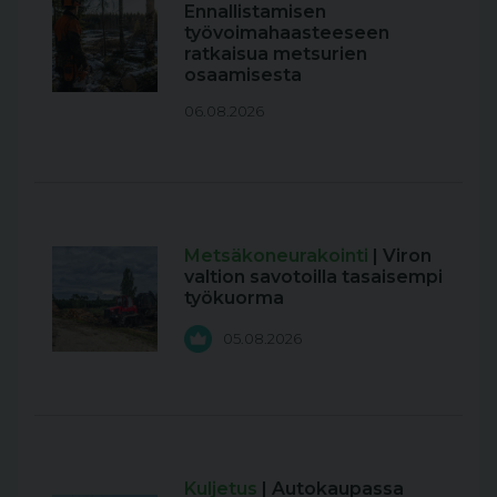
Ennallistamisen
työvoimahaasteeseen
ratkaisua metsurien
osaamisesta
06.08.2026
Metsäkoneurakointi
| Viron
valtion savotoilla tasaisempi
työkuorma
05.08.2026
Kuljetus
| Autokaupassa