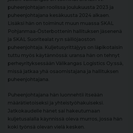
puheenjohtajan roolissa joulukuusta 2023 ja
puheenjohtajana kesäkuusta 2024 alkaen.
Lisäksi hän on toiminut muun muassa SKAL
Pohjanmaa-Österbottenin hallituksen jäsenenä
ja SKAL Suoritealat ry:n säiliöjaoston
puheenjohtaja. Kuljetusyrittäjyys on läpikotaisin
tuttu myös käytännössä: uransa hän on tehnyt
perheyrityksessään Välikangas Logistics Oy:ssä,
missä jatkaa yhä osaomistajana ja hallituksen
puheenjohtajana.
Puheenjohtajana hän luonnehtii itseään
määrätietoiseksi ja yhteistyöhakuiseksi.
Jatkokaudelle hänet sai hakeutumaan
kuljetusalalla käynnissä oleva murros, jossa hän
koki työnsä olevan vielä kesken.