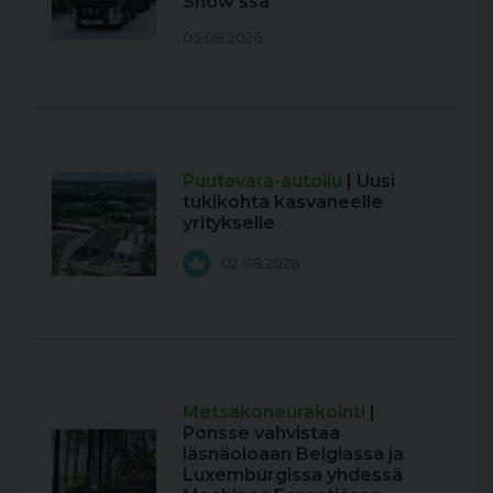
Show'ssa
03.08.2026
Puutavara-autoilu
| Uusi
tukikohta kasvaneelle
yritykselle
02.08.2026
Metsäkoneurakointi
|
Ponsse vahvistaa
läsnäoloaan Belgiassa ja
Luxemburgissa yhdessä