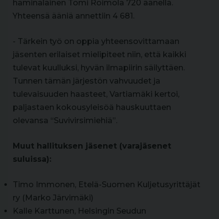
haminalainen Tomi Roimola 720 äänellä.
Yhteensä ääniä annettiin 4 681.
- Tärkein työ on oppia yhteensovittamaan
jäsenten erilaiset mielipiteet niin, että kaikki
tulevat kuulluksi, hyvän ilmapiirin säilyttäen.
Tunnen tämän järjestön vahvuudet ja
tulevaisuuden haasteet, Vartiamäki kertoi,
paljastaen kokousyleisöä hauskuuttaen
olevansa “Suvivirsimiehiä”.
Muut hallituksen jäsenet (varajäsenet
suluissa):
Timo Immonen, Etelä-Suomen Kuljetusyrittäjät
ry (Marko Järvimäki)
Kalle Karttunen, Helsingin Seudun