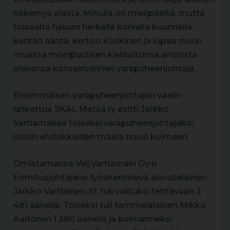
näkemys alasta. Minulla on mielipiteitä, mutta
toisaalta haluan herkällä korvalla kuunnella
kentän ääntä, kertoo Koskinen ja lupaa muun
muassa monipuolisen kielitaitonsa ansiosta
olevansa kansainvälinen varapuheenjohtaja.
Ensimmäisen varapuheenjohtajan vaalin
ratkettua SKAL Metsä ry esitti Jarkko
Vartiamäkeä toiseksi varapuheenjohtajaksi,
jolloin ehdokkaiden määrä nousi kolmeen.
Omistamansa Velj.Vartiamäki Oy:n
toimitusjohtajana työskentelevä alavutelainen
Jarkko Vartiainen, 51, tuli valituksi tehtävään 2
481 äänellä. Toiseksi tuli tammelalainen Mikko
Aaltonen 1 380 äänellä ja kolmanneksi