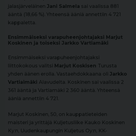
jalasjärveläinen
Jani Salmela
sai vaalissa 881
ääntä (18,66 %). Yhteensä ääniä annettiin 4 721
kappaletta.
Ensimmäiseksi varapuheenjohtajaksi Marjut
Koskinen ja toiseksi Jarkko Vartiamäki
Ensimmäiseksi varapuheenjohtajaksi
liittokokous valitsi
Marjut Koskisen
Turusta
yhden äänen erolla. Vastaehdokkaana oli
Jarkko
Vartiaimäki
Alavudelta. Koskinen sai vaalissa 2
361 ääntä ja Vartiamäki 2 360 ääntä. Yhteensä
ääniä annettiin 4 721.
Marjut Koskinen, 50, on kauppatieteiden
maisteri ja yrittäjä Kuljetusliike Kauko Koskinen
Ky:n, Uudenkaupungin Kuljetus Oy:n, KK-