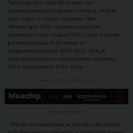
Terminals Oy:n sekä KK-Stones Oy:n
muodostamassa Koskinen-Yhtiöissä. SKALin
jäsen yritys on ollut jo vuodesta 1966.
Aikaisempiin SKAL-luottamustehtäviin
lukeutuvat muun muassa SKAL Länsi-Suomen
puheenjohtajuus 2023 alkaen ja
varapuheenjohtajuus 2020–2023. SKALin
hallituksessa hän on ollut jäsenenä vuodesta
2024, varajäsenenä 2022–2024.
MAINOS, JUTTU JATKUU ALLA
MAINOS PÄÄTTYY
- Minulla on kokemusta ja ymmärrystä useista
eri kuljetusalan suoritteista ja täten laaja-alainen