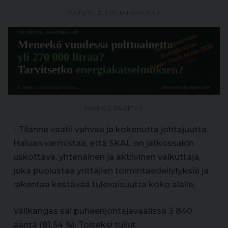
MAINOS, JUTTU JATKUU ALLA
MAINOS PÄÄTTYY
- Tilanne vaatii vahvaa ja kokenutta johtajuutta.
Haluan varmistaa, että SKAL on jatkossakin
uskottava, yhtenäinen ja aktiivinen vaikuttaja,
joka puolustaa yrittäjien toimintaedellytyksiä ja
rakentaa kestävää tulevaisuutta koko alalle.
Välikangas sai puheenjohtajavaalissa 3 840
ääntä (81,34 %). Toiseksi tullut