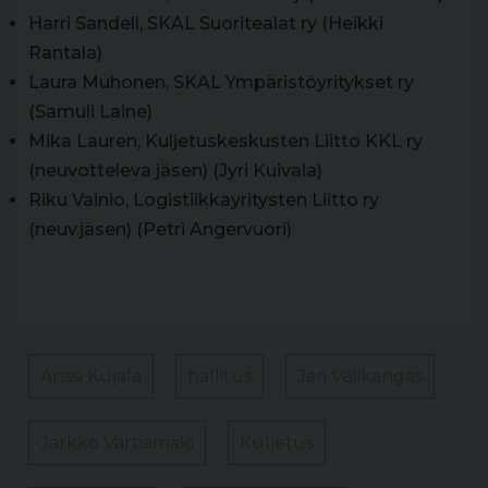
Harri Sandell, SKAL Suoritealat ry (Heikki
Rantala)
Laura Muhonen, SKAL Ympäristöyritykset ry
(Samuli Laine)
Mika Lauren, Kuljetuskeskusten Liitto KKL ry
(neuvotteleva jäsen) (Jyri Kuivala)
Riku Vainio, Logistiikkayritysten Liitto ry
(neuv.jäsen) (Petri Angervuori)
Anssi Kujala
hallitus
Jari Välikangas
Jarkko Vartiamäki
Kuljetus