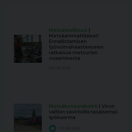
Metsäteollisuus
|
Metsäammattilaiset:
Ennallistamisen
työvoimahaasteeseen
ratkaisua metsurien
osaamisesta
06.08.2026
Metsäkoneurakointi
| Viron
valtion savotoilla tasaisempi
työkuorma
05.08.2026