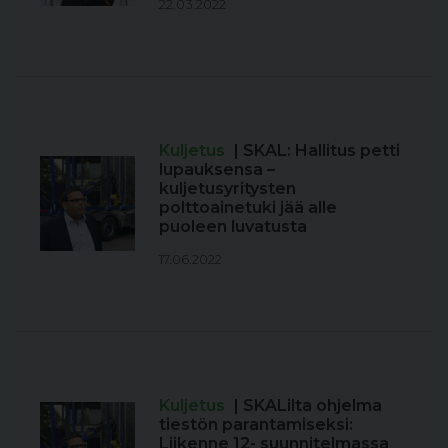
22.03.2022
Kuljetus
| SKAL: Hallitus petti
lupauksensa –
kuljetusyritysten
polttoainetuki jää alle
puoleen luvatusta
17.06.2022
Kuljetus
| SKALilta ohjelma
tiestön parantamiseksi:
Liikenne 12- suunnitelmassa