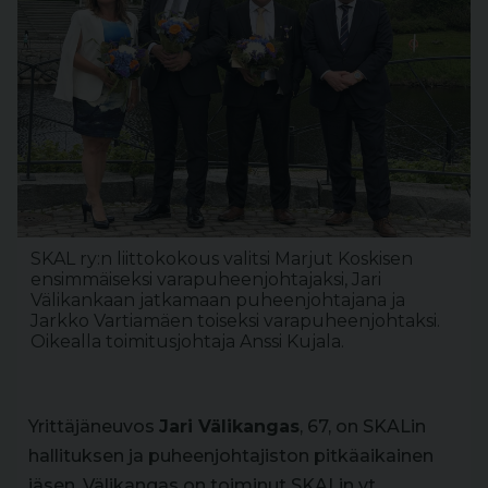
SKAL ry:n liittokokous valitsi Marjut Koskisen
ensimmäiseksi varapuheenjohtajaksi, Jari
Välikankaan jatkamaan puheenjohtajana ja
Jarkko Vartiamäen toiseksi varapuheenjohtaksi.
Oikealla toimitusjohtaja Anssi Kujala.
Yrittäjäneuvos
Jari Välikangas
, 67, on SKALin
hallituksen ja puheenjohtajiston pitkäaikainen
jäsen. Välikangas on toiminut SKALin vt.