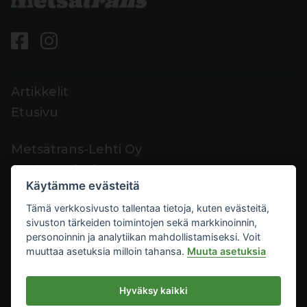
Artikkelit
Etusivu
Metsätrans-Lehti Oy
Asiakaspalvelu
Käytämme evästeitä
Yhteystiedot
Tämä verkkosivusto tallentaa tietoja, kuten evästeitä,
Palaute
sivuston tärkeiden toimintojen sekä markkinoinnin,
Mediakortti
personoinnin ja analytiikan mahdollistamiseksi. Voit
muuttaa asetuksia milloin tahansa.
Muuta asetuksia
Metsätrans-Lehti Oy
Hyväksy kaikki
Tietosuoja
2026