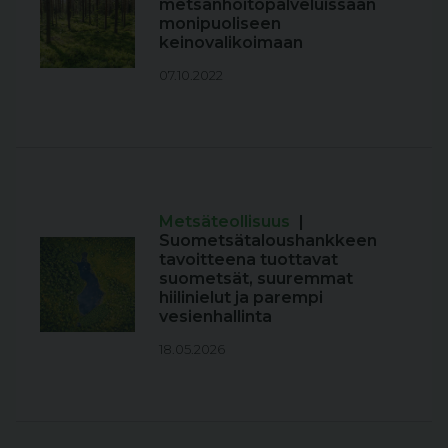
metsänhoitopalveluissaan
monipuoliseen
keinovalikoimaan
07.10.2022
Metsäteollisuus
|
Suometsätaloushankkeen
tavoitteena tuottavat
suometsät, suuremmat
hiilinielut ja parempi
vesienhallinta
18.05.2026