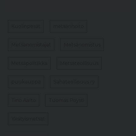
Kuolinpesät
metsänhoito
Metsänomistajat
Metsänomistus
Metsäpolitiikka
Metsäteollisuus
puukauppa
Sahateollisuus ry
Tino Aalto
Tuomas Pöysti
Yksityismetsät