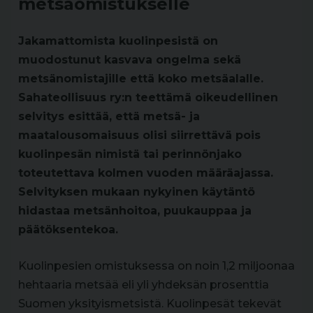
metsäomistukselle
Jakamattomista kuolinpesistä on
muodostunut kasvava ongelma sekä
metsänomistajille että koko metsäalalle.
Sahateollisuus ry:n teettämä oikeudellinen
selvitys esittää, että metsä- ja
maatalousomaisuus olisi siirrettävä pois
kuolinpesän nimistä tai perinnönjako
toteutettava kolmen vuoden määräajassa.
Selvityksen mukaan nykyinen käytäntö
hidastaa metsänhoitoa, puukauppaa ja
päätöksentekoa.
Kuolinpesien omistuksessa on noin 1,2 miljoonaa
hehtaaria metsää eli yli yhdeksän prosenttia
Suomen yksityismetsistä. Kuolinpesät tekevät