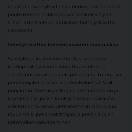
erilaiset näkemykset sekä tiedon ja osaamisen
puute metsänhoidosta ovat keskeisiä syitä
siihen, että metsien aktiivinen hoito ja käyttö
vähenevät.
Selvitys esittää kolmen vuoden määräaikaa
Selvityksen keskeinen ehdotus on säätää
kuolinpesille velvoite luovuttaa metsä- ja
maatalousomaisuus pois pesästä tai toteuttaa
perinnönjako kolmen vuoden kuluessa. Malli
pohjautuu Ruotsin ja Norjan lainsäädäntöön ja
käytäntöihin, joissa kuolinpesien purkamista
edistetään Suomea aktiivisemmin. Ratkaisua
täydentäisi pesänselvittäjän ja pesänjakajan
toimivallan vahvistaminen.