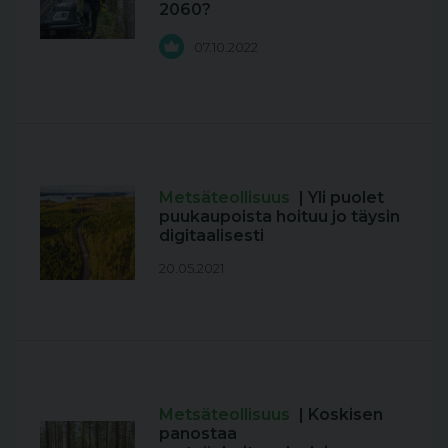
2060?
07.10.2022
Metsäteollisuus
| Yli puolet
puukaupoista hoituu jo täysin
digitaalisesti
20.05.2021
Metsäteollisuus
| Koskisen
panostaa