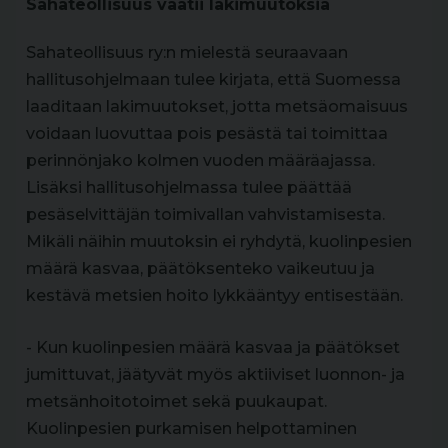
Sahateollisuus vaatii lakimuutoksia
Sahateollisuus ry:n mielestä seuraavaan
hallitusohjelmaan tulee kirjata, että Suomessa
laaditaan lakimuutokset, jotta metsäomaisuus
voidaan luovuttaa pois pesästä tai toimittaa
perinnönjako kolmen vuoden määräajassa.
Lisäksi hallitusohjelmassa tulee päättää
pesäselvittäjän toimivallan vahvistamisesta.
Mikäli näihin muutoksin ei ryhdytä, kuolinpesien
määrä kasvaa, päätöksenteko vaikeutuu ja
kestävä metsien hoito lykkääntyy entisestään.
- Kun kuolinpesien määrä kasvaa ja päätökset
jumittuvat, jäätyvät myös aktiiviset luonnon- ja
metsänhoitotoimet sekä puukaupat.
Kuolinpesien purkamisen helpottaminen