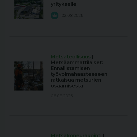
yritykselle
02.08.2026
Metsäteollisuus
|
Metsäammattilaiset:
Ennallistamisen
työvoimahaasteeseen
ratkaisua metsurien
osaamisesta
06.08.2026
Metsäkoneurakointi
|