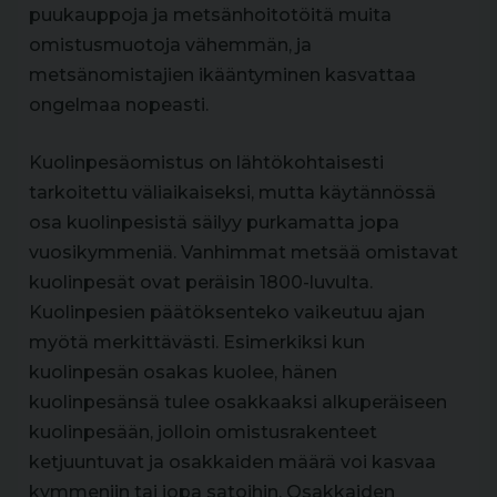
puukauppoja ja metsänhoitotöitä muita
omistusmuotoja vähemmän, ja
metsänomistajien ikääntyminen kasvattaa
ongelmaa nopeasti.
Kuolinpesäomistus on lähtökohtaisesti
tarkoitettu väliaikaiseksi, mutta käytännössä
osa kuolinpesistä säilyy purkamatta jopa
vuosikymmeniä. Vanhimmat metsää omistavat
kuolinpesät ovat peräisin 1800-luvulta.
Kuolinpesien päätöksenteko vaikeutuu ajan
myötä merkittävästi. Esimerkiksi kun
kuolinpesän osakas kuolee, hänen
kuolinpesänsä tulee osakkaaksi alkuperäiseen
kuolinpesään, jolloin omistusrakenteet
ketjuuntuvat ja osakkaiden määrä voi kasvaa
kymmeniin tai jopa satoihin. Osakkaiden