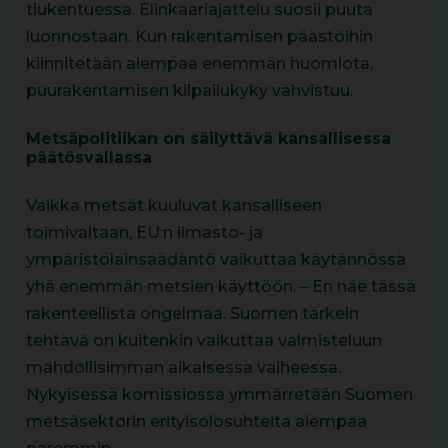
tiukentuessa. Elinkaariajattelu suosii puuta
luonnostaan. Kun rakentamisen päästöihin
kiinnitetään aiempaa enemmän huomiota,
puurakentamisen kilpailukyky vahvistuu.
Metsäpolitiikan on säilyttävä kansallisessa
päätösvallassa
Vaikka metsät kuuluvat kansalliseen
toimivaltaan, EU:n ilmasto- ja
ympäristölainsäädäntö vaikuttaa käytännössä
yhä enemmän metsien käyttöön. – En näe tässä
rakenteellista ongelmaa. Suomen tärkein
tehtävä on kuitenkin vaikuttaa valmisteluun
mahdollisimman aikaisessa vaiheessa.
Nykyisessä komissiossa ymmärretään Suomen
metsäsektorin erityisolosuhteita aiempaa