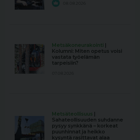
08.08.2026
Metsäkoneurakointi
|
Kolumni: Miten opetus voisi
vastata työelämän
tarpeisiin?
07.08.2026
Metsäteollisuus
|
Sahateollisuuden suhdanne
pysyy synkkänä – korkeat
puunhinnat ja heikko
kysyntä rasittavat alaa