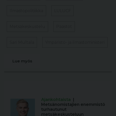
Ilmastopolitiikka
LULUCF
Metsäkeskustelu
Päästöt
Sari Multala
Ympäristö- ja ilmastoministeri
Lue myös
Ajankohtaista
|
Metsänomistajien enemmistö
turhautunut
metsäkeskusteluun