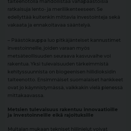
talteenotolla mahdollistaa vähäpäästöisiä
ratkaisuja lento- ja meriliikenteeseen. Se
edellyttää kuitenkin mittavia investointeja sekä
vakaata ja ennakoitavaa sääntelyä.
– Päästökauppa luo pitkäjänteiset kannustimet
investoinneille, joiden varaan myös
metsäteollisuuden seuraava kasvuvaihe voi
rakentua. Yksi tulevaisuuden tärkeimmistä
kehityssuunnista on biogeenisen hiilidioksidin
talteenotto. Ensimmäiset suomalaiset hankkeet
ovat jo käynnistymässä, vaikkakin vielä pienessä
mittakaavassa.
Metsien tulevaisuus rakentuu innovaatioille
ja investoinneille eikä rajoituksille
Multalan mukaan tekniset hiilinielut voivat