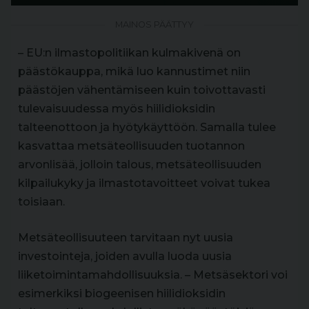
MAINOS PÄÄTTYY
– EU:n ilmastopolitiikan kulmakivenä on
päästökauppa, mikä luo kannustimet niin
päästöjen vähentämiseen kuin toivottavasti
tulevaisuudessa myös hiilidioksidin
talteenottoon ja hyötykäyttöön. Samalla tulee
kasvattaa metsäteollisuuden tuotannon
arvonlisää, jolloin talous, metsäteollisuuden
kilpailukyky ja ilmastotavoitteet voivat tukea
toisiaan.
Metsäteollisuuteen tarvitaan nyt uusia
investointeja, joiden avulla luoda uusia
liiketoimintamahdollisuuksia. – Metsäsektori voi
esimerkiksi biogeenisen hiilidioksidin