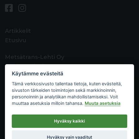
Artikkelit
Etusivu
Metsätrans-Lehti Oy
Asiakaspalvelu
Käytämme evästeitä
Yhteystiedot
Tämä verkkosivusto tallentaa tietoja, kuten evästeitä,
Palaute
sivuston tärkeiden toimintojen sekä markkinoinnin,
Mediakortti
personoinnin ja analytiikan mahdollistamiseksi. Voit
muuttaa asetuksia milloin tahansa.
Muuta asetuksia
Metsätrans-Lehti Oy
Hyväksy kaikki
Tietosuoja
2026
Käyttöehdot
Hyväksy vain vaaditut