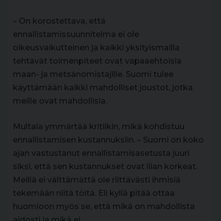
– On korostettava, että
ennallistamissuunnitelma ei ole
oikeusvaikutteinen ja kaikki yksityismailla
tehtävät toimenpiteet ovat vapaaehtoisia
maan- ja metsänomistajille. Suomi tulee
käyttämään kaikki mahdolliset joustot, jotka
meille ovat mahdollisia.
Multala ymmärtää kritiikin, mikä kohdistuu
ennallistamisen kustannuksiin. – Suomi on koko
ajan vastustanut ennallistamisasetusta juuri
siksi, että sen kustannukset ovat liian korkeat.
Meillä ei välttämättä ole riittävästi ihmisiä
tekemään niitä töitä. Eli kyllä pitää ottaa
huomioon myös se, että mikä on mahdollista
aidosti ja mikä ei.