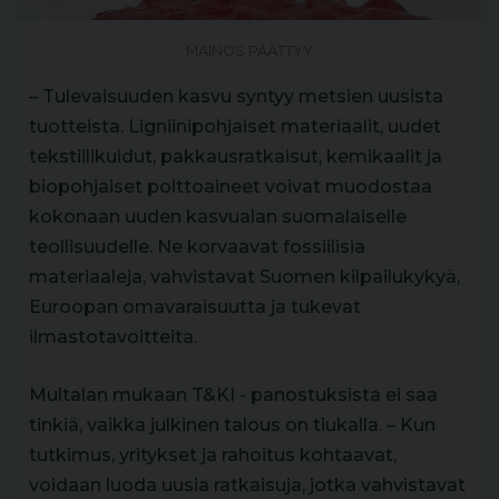
MAINOS PÄÄTTYY
– Tulevaisuuden kasvu syntyy metsien uusista
tuotteista. Ligniinipohjaiset materiaalit, uudet
tekstiilikuidut, pakkausratkaisut, kemikaalit ja
biopohjaiset polttoaineet voivat muodostaa
kokonaan uuden kasvualan suomalaiselle
teollisuudelle. Ne korvaavat fossiilisia
materiaaleja, vahvistavat Suomen kilpailukykyä,
Euroopan omavaraisuutta ja tukevat
ilmastotavoitteita.
Multalan mukaan T&KI - panostuksista ei saa
tinkiä, vaikka julkinen talous on tiukalla. – Kun
tutkimus, yritykset ja rahoitus kohtaavat,
voidaan luoda uusia ratkaisuja, jotka vahvistavat