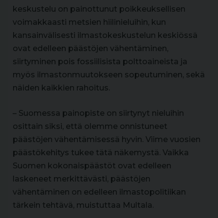
keskustelu on painottunut poikkeuksellisen
voimakkaasti metsien hiilinieluihin, kun
kansainvälisesti ilmastokeskustelun keskiössä
ovat edelleen päästöjen vähentäminen,
siirtyminen pois fossiilisista polttoaineista ja
myös ilmastonmuutokseen sopeutuminen, sekä
näiden kaikkien rahoitus.
– Suomessa painopiste on siirtynyt nieluihin
osittain siksi, että olemme onnistuneet
päästöjen vähentämisessä hyvin. Viime vuosien
päästökehitys tukee tätä näkemystä. Vaikka
Suomen kokonaispäästöt ovat edelleen
laskeneet merkittävästi, päästöjen
vähentäminen on edelleen ilmastopolitiikan
tärkein tehtävä, muistuttaa Multala.