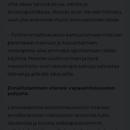
yhtä aikaa talouskasvua, vientiä ja
ilmastopolitiikkaa. Metsät eivät ole vain hiilinielu,
vaan yhä enemmän myös innovaatioiden lähde.
– Pyrimme hallituksessa kannustamaan metsien
parempaan kasvuun ja kasvattamaan
metsäpinta-alaa emmekä rajoittamaan niiden
käyttöä. Metsien uudistuminen ja hyvä
metsänhoito ovat tärkeimpiä keinoja vahvistaa
hiilinieluja pitkällä aikavälillä.
Ennallistaminen etenee vapaaehtoisuuden
pohjalta
Lainsäädännön arviointineuvoston mukaan
ennallistamisen vaikutusten arviointia tulisi
täydentää ja kuvata seikkaperäisemmin,