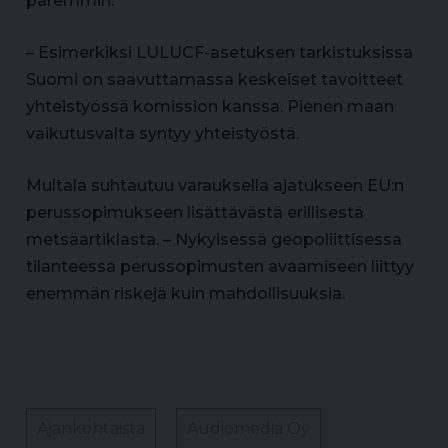
paremmin.
– Esimerkiksi LULUCF-asetuksen tarkistuksissa
Suomi on saavuttamassa keskeiset tavoitteet
yhteistyössä komission kanssa. Pienen maan
vaikutusvalta syntyy yhteistyöstä.
Multala suhtautuu varauksella ajatukseen EU:n
perussopimukseen lisättävästä erillisestä
metsäartiklasta. – Nykyisessä geopoliittisessa
tilanteessa perussopimusten avaamiseen liittyy
enemmän riskejä kuin mahdollisuuksia.
Ajankohtaista
Audiomedia Oy