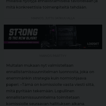
millaisia hyötyjä ennallistamisella tavoitellaan ja
mitä konkreettisia toimenpiteitä tehdään.
MAINOS, JUTTU JATKUU ALLA
MAINOS PÄÄTTYY
Multalan mukaan nyt valmistellaan
ennallistamissuunnitelman luonnosta, joka on
enemmänkin strategia kuin normiohjaava
paperi. –Tämä on komissiolle vasta viesti siitä,
mitä pyritään tekemään. Lopullinen
ennallistamissuunnitelma toimitetaan
komissiolle seuraavan hallituksen aikana.