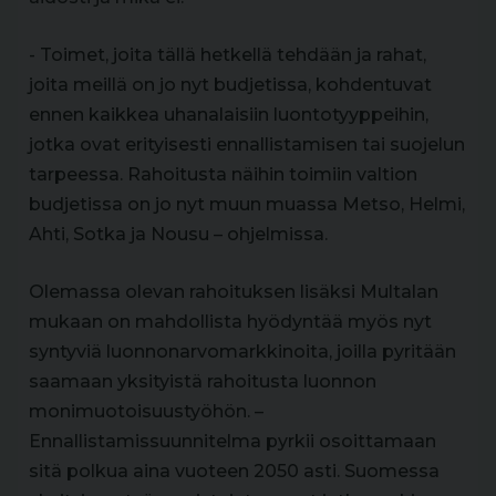
- Toimet, joita tällä hetkellä tehdään ja rahat,
joita meillä on jo nyt budjetissa, kohdentuvat
ennen kaikkea uhanalaisiin luontotyyppeihin,
jotka ovat erityisesti ennallistamisen tai suojelun
tarpeessa. Rahoitusta näihin toimiin valtion
budjetissa on jo nyt muun muassa Metso, Helmi,
Ahti, Sotka ja Nousu – ohjelmissa.
Olemassa olevan rahoituksen lisäksi Multalan
mukaan on mahdollista hyödyntää myös nyt
syntyviä luonnonarvomarkkinoita, joilla pyritään
saamaan yksityistä rahoitusta luonnon
monimuotoisuustyöhön. –
Ennallistamissuunnitelma pyrkii osoittamaan
sitä polkua aina vuoteen 2050 asti. Suomessa