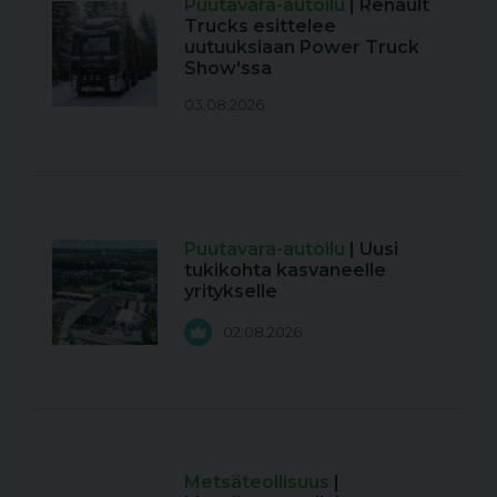
Puutavara-autoilu
| Renault
Trucks esittelee
uutuuksiaan Power Truck
Show'ssa
03.08.2026
Puutavara-autoilu
| Uusi
tukikohta kasvaneelle
yritykselle
02.08.2026
Metsäteollisuus
|