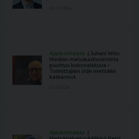
03.05.2024
Ajankohtaista
| Juhani Wiio:
Median metsäuutisoinnista
puuttuu kokonaiskuva –
Toimittajien side metsään
katkennut
22.05.2024
Ajankohtaista
|
Metsäpalvelupäällikkö Petri