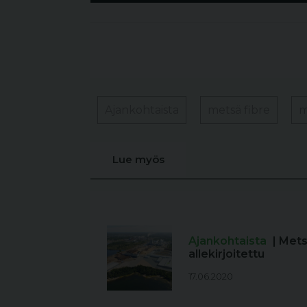
Ajankohtaista
metsä fibre
m
Lue myös
Ajankohtaista
| Met
allekirjoitettu
17.06.2020