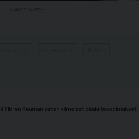
MAINOS PÄÄTTYY
etsä group
rauman saha
skanska
sä Fibren Rauman sahan viimeiset päälaitesopimukset