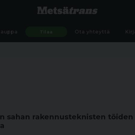
Kauppa
Tilaa
Ota yhteyttä
Kir
n sahan rakennusteknisten töiden
ka