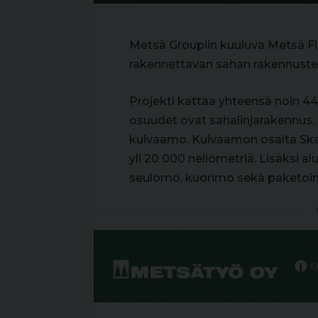
Metsä Groupiin kuuluva Metsä F
rakennettavan sahan rakennuste
Projekti kattaa yhteensä noin 4
osuudet ovat sahalinjarakennus, t
kuivaamo. Kuivaamon osalta Ska
yli 20 000 neliömetriä. Lisäksi 
seulomo, kuorimo sekä paketointi