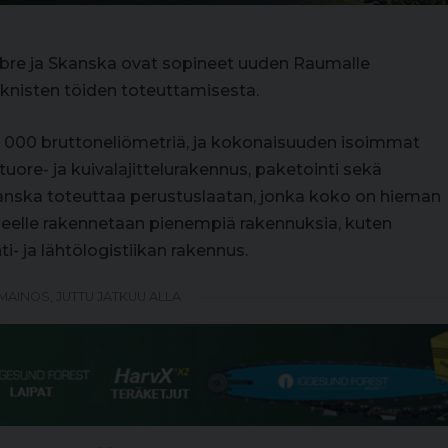
ibre ja Skanska ovat sopineet uuden Raumalle
knisten töiden toteuttamisesta.
4 000 bruttoneliömetriä, ja kokonaisuuden isoimmat
uore- ja kuivalajittelurakennus, paketointi sekä
nska toteuttaa perustuslaatan, jonka koko on hieman
alueelle rakennetaan pienempiä rakennuksia, kuten
- ja lähtölogistiikan rakennus.
MAINOS, JUTTU JATKUU ALLA