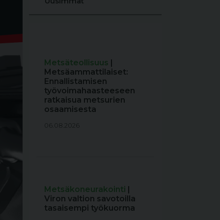
Uusimmat
Metsäteollisuus
|
Metsäammattilaiset:
Ennallistamisen
työvoimahaasteeseen
ratkaisua metsurien
osaamisesta
06.08.2026
Metsäkoneurakointi
|
Viron valtion savotoilla
tasaisempi työkuorma