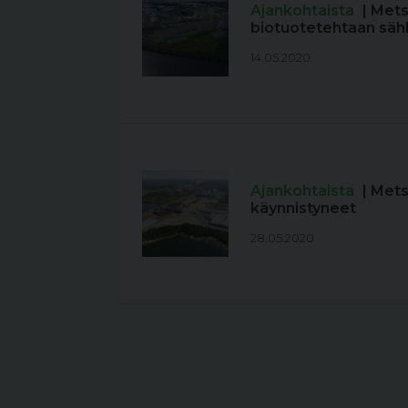
Ajankohtaista
| Mets
biotuotetehtaan säh
14.05.2020
Ajankohtaista
| Met
käynnistyneet
28.05.2020