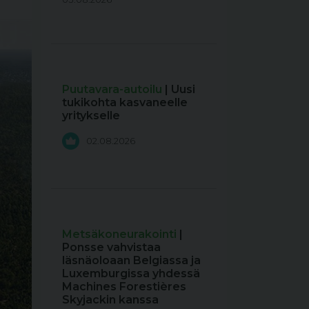
Puutavara-autoilu
| Uusi
tukikohta kasvaneelle
yritykselle
02.08.2026
Metsäkoneurakointi
|
Ponsse vahvistaa
läsnäoloaan Belgiassa ja
Luxemburgissa yhdessä
Machines Forestières
Skyjackin kanssa