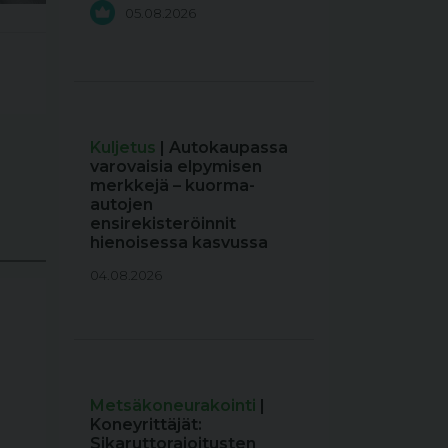
05.08.2026
Kuljetus
| Autokaupassa
varovaisia elpymisen
merkkejä – kuorma-
autojen
ensirekisteröinnit
hienoisessa kasvussa
04.08.2026
Metsäkoneurakointi
|
Koneyrittäjät:
Sikaruttorajoitusten