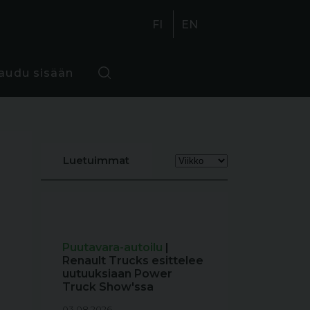
FI
EN
jaudu sisään
Luetuimmat
Puutavara-autoilu
|
Renault Trucks esittelee
uutuuksiaan Power
Truck Show'ssa
03.08.2026