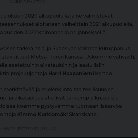
MAINOS PÄÄTTYY
 elokuun 2020 alkupuolella ja ne valmistuvat
teasennukset aloitetaan vaiheittain 2021 alkupuolella,
ä vuoden 2022 kolmannella neljänneksellä.
rvoisen tärkeä asia, ja Skanskan valintaa kumppaniksi
suustavoitteet Metsä Fibren kanssa. Uskomme vahvasti,
e asetettuihin aikatauluihin ja laadullisiin
tin projektijohtaja
Harri Haapaniemi
kertoo.
 merkittävää ja mielenkiintoista teollisuuden
s- ja aikatauluasiat olivat tärkeimpiä kriteerejä
sä asioissa koemme pystyvämme tuomaan lisäarvoa
johtaja
Kimmo Korkiamäki
Skanskalta.
MAINOS, JUTTU JATKUU ALLA