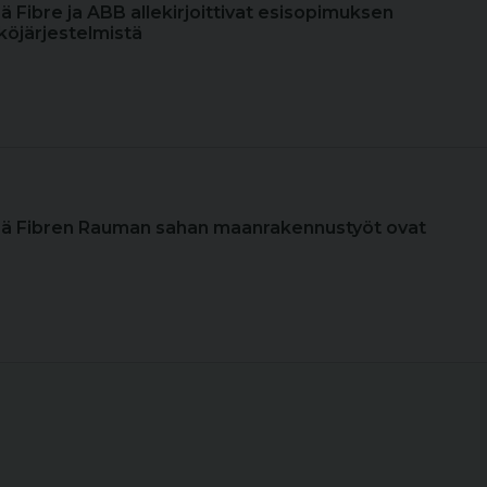
ä Fibre ja ABB allekirjoittivat esisopimuksen
köjärjestelmistä
sä Fibren Rauman sahan maanrakennustyöt ovat