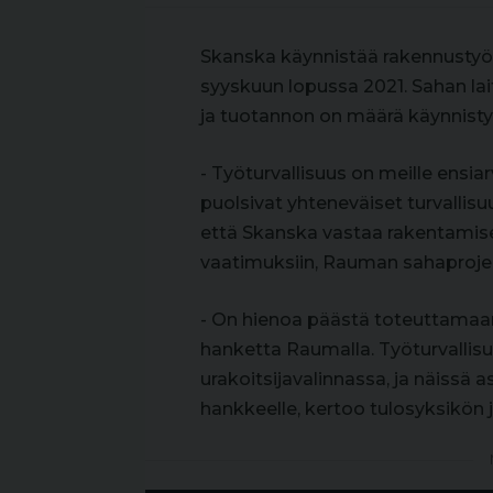
Skanska käynnistää rakennustyöt
syyskuun lopussa 2021. Sahan lai
ja tuotannon on määrä käynnisty
- Työturvallisuus on meille ensia
puolsivat yhteneväiset turvalli
että Skanska vastaa rakentamisell
vaatimuksiin, Rauman sahaprojek
- On hienoa päästä toteuttamaan
hanketta Raumalla. Työturvallisuu
urakoitsijavalinnassa, ja näis
hankkeelle, kertoo tulosyksikön 