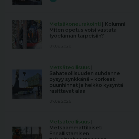
Metsäkoneurakointi
| Kolumni:
Miten opetus voisi vastata
työelämän tarpeisiin?
07.08.2026
Metsäteollisuus
|
Sahateollisuuden suhdanne
pysyy synkkänä – korkeat
puunhinnat ja heikko kysyntä
rasittavat alaa
07.08.2026
Metsäteollisuus
|
Metsäammattilaiset:
Ennallistamisen