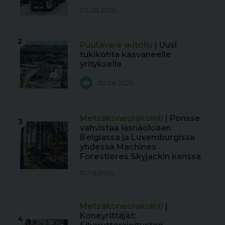
03.08.2026
2
Puutavara-autoilu
| Uusi
tukikohta kasvaneelle
yritykselle
02.08.2026
Metsäkoneurakointi
| Ponsse
3
vahvistaa läsnäoloaan
Belgiassa ja Luxemburgissa
yhdessä Machines
Forestières Skyjackin kanssa
01.08.2026
Metsäkoneurakointi
|
Koneyrittäjät:
4