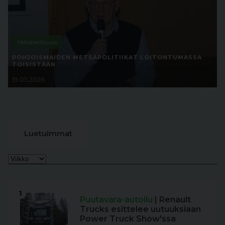
Metsäteollisuus
POHJOISMAIDEN METSÄPOLITIIKAT LOITONTUMASSA
TOISISTAAN
19.05.2026
Luetuimmat
1
Puutavara-autoilu
| Renault
Trucks esittelee uutuuksiaan
Power Truck Show'ssa