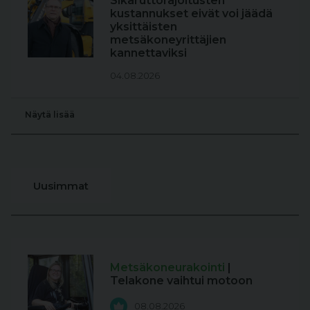
Sikaruttorajoitusten
kustannukset eivät voi jäädä
yksittäisten
metsäkoneyrittäjien
kannettaviksi
04.08.2026
Näytä lisää
Uusimmat
Metsäkoneurakointi
|
Telakone vaihtui motoon
08.08.2026