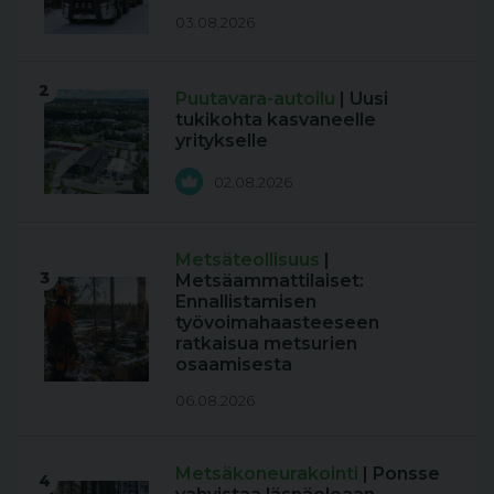
03.08.2026
2
Puutavara-autoilu
| Uusi
tukikohta kasvaneelle
yritykselle
02.08.2026
Metsäteollisuus
|
3
Metsäammattilaiset:
Ennallistamisen
työvoimahaasteeseen
ratkaisua metsurien
osaamisesta
06.08.2026
Metsäkoneurakointi
| Ponsse
4