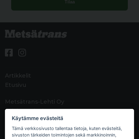
Artikkelit
Etusivu
Metsätrans-Lehti Oy
Asiakaspalvelu
Käytämme evästeitä
Yhteystiedot
Tämä verkkosivusto tallentaa tietoja, kuten evästeitä,
Palaute
sivuston tärkeiden toimintojen sekä markkinoinnin,
Mediakortti