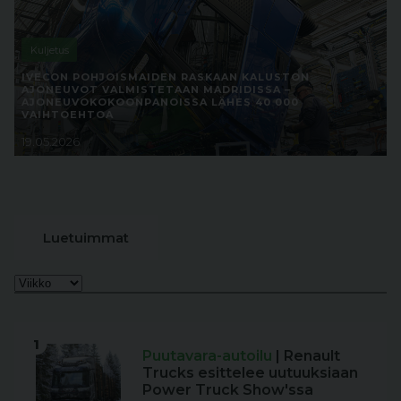
Kuljetus
IVECON POHJOISMAIDEN RASKAAN KALUSTON
AJONEUVOT VALMISTETAAN MADRIDISSA –
AJONEUVOKOKOONPANOISSA LÄHES 40 000
VAIHTOEHTOA
19.05.2026
Luetuimmat
1
Puutavara-autoilu
| Renault
Trucks esittelee uutuuksiaan
Power Truck Show'ssa