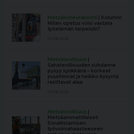
Metsäkoneurakointi
| Kolumni:
Miten opetus voisi vastata
työelämän tarpeisiin?
07.08.2026
Metsäteollisuus
|
Sahateollisuuden suhdanne
pysyy synkkänä – korkeat
puunhinnat ja heikko kysyntä
rasittavat alaa
07.08.2026
Metsäteollisuus
|
Metsäammattilaiset:
Ennallistamisen
työvoimahaasteeseen