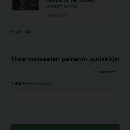
ratkaisua metsurien
osaamisesta
06.08.2026
Näytä lisää
Tilaa metsäalan painavin uutiskirje!
*
Pakollinen
*
Sähköpostiosoite