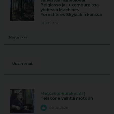
vahvistaa läsnäoloaan
Belgiassa ja Luxemburgissa
yhdessä Machines
Forestières Skyjackin kanssa
01.08.2026
Näytä lisää
Uusimmat
Metsäkoneurakointi
|
Telakone vaihtui motoon
08.08.2026