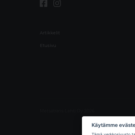
Artikkelit
Etusivu
Metsätrans-Lehti Oy 2026
Käytämme eväste
Tämä verkkosivusto tal