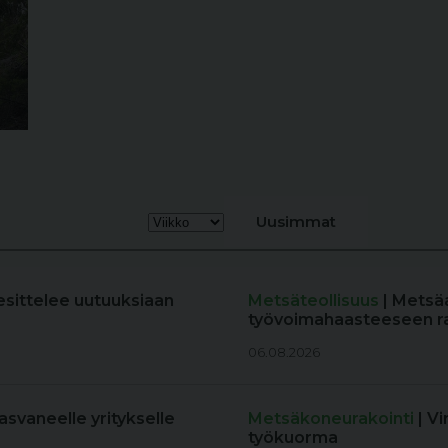
Uusimmat
esittelee uutuuksiaan
Metsäteollisuus
| Metsä
työvoimahaasteeseen r
06.08.2026
kasvaneelle yritykselle
Metsäkoneurakointi
| V
työkuorma