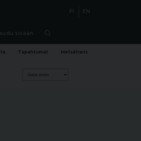
FI
EN
jaudu sisään
sta
Tapahtumat
Metsätrans