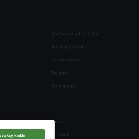
Metsätrans-Lehti Oy
Asiakaspalvelu
Yhteystiedot
Palaute
Mediakortti
Tietosuoja
Käyttöehdot
väksy kaikki