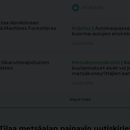
05.08.2026
staa läsnäoloaan
ä Machines Forestières
Kuljetus
| Autokaupassa
kuorma-autojen ensireki
04.08.2026
: Sikaruttorajoitusten
Metsäkoneurakointi
| K
äisten
kustannukset eivät voi j
metsäkoneyrittäjien kan
04.08.2026
Näytä lisää
Tilaa metsäalan painavin uutiskirje