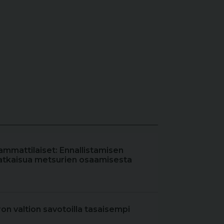
ammattilaiset: Ennallistamisen
atkaisua metsurien osaamisesta
iron valtion savotoilla tasaisempi