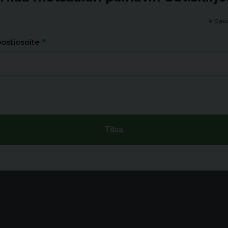
*
Pako
*
ostiosoite