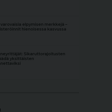
 varovaisia elpymisen merkkejä –
steröinnit hienoisessa kasvussa
oneyrittäjät: Sikaruttorajoitusten
äädä yksittäisten
nettaviksi
!