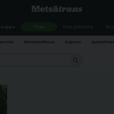
Kauppa
Tilaa
Ota yhteyttä
Kir
autoilu
Metsäteollisuus
Kuljetus
Ajankohtai