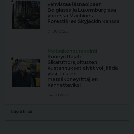
3
vahvistaa läsnäoloaan
Belgiassa ja Luxemburgissa
yhdessä Machines
Forestières Skyjackin kanssa
01.08.2026
Metsäkoneurakointi
|
Koneyrittäjät:
4
Sikaruttorajoitusten
kustannukset eivät voi jäädä
yksittäisten
metsäkoneyrittäjien
kannettaviksi
04.08.2026
Näytä lisää