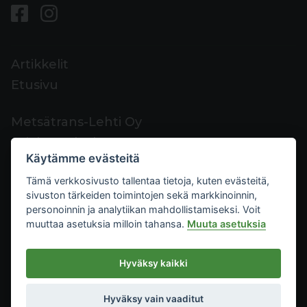
Artikkelit
Etusivu
Metsätrans-Lehti Oy
Asiakaspalvelu
Käytämme evästeitä
Yhteystiedot
Tämä verkkosivusto tallentaa tietoja, kuten evästeitä,
Palaute
sivuston tärkeiden toimintojen sekä markkinoinnin,
Mediakortti
personoinnin ja analytiikan mahdollistamiseksi. Voit
muuttaa asetuksia milloin tahansa.
Muuta asetuksia
Metsätrans-Lehti Oy
Hyväksy kaikki
Tietosuoja
2026
Käyttöehdot
Hyväksy vain vaaditut