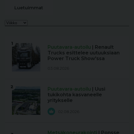
Luetuimmat
1
Puutavara-autoilu
| Renault
Trucks esittelee uutuuksiaan
Power Truck Show'ssa
03.08.2026
2
Puutavara-autoilu
| Uusi
tukikohta kasvaneelle
yritykselle
02.08.2026
Metsäkoneurakointi
| Ponsse