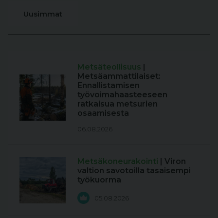
Uusimmat
Metsäteollisuus
|
Metsäammattilaiset:
Ennallistamisen
työvoimahaasteeseen
ratkaisua metsurien
osaamisesta
06.08.2026
Metsäkoneurakointi
| Viron
valtion savotoilla tasaisempi
työkuorma
05.08.2026