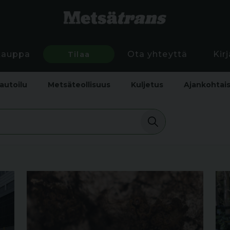
Kauppa
Tilaa
Ota yhteyttä
Kir
autoilu
Metsäteollisuus
Kuljetus
Ajankohtai