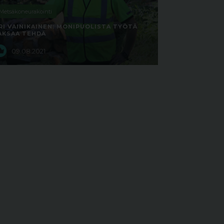
Metsäkoneurakointi
RI VAINIKAINEN: MONIPUOLISTA TYÖTÄ
AKSAA TEHDÄ
09.08.2021