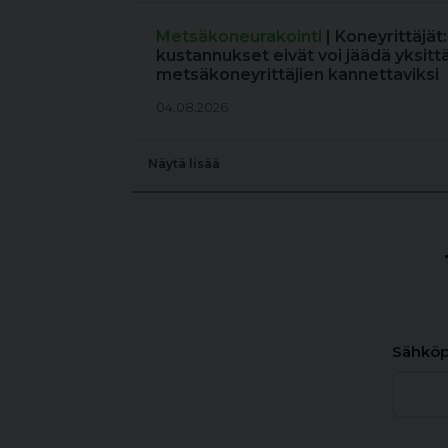
Metsäkoneurakointi
| Koneyrittäjät
kustannukset eivät voi jäädä yksitt
metsäkoneyrittäjien kannettaviksi
04.08.2026
Näytä lisää
Sähköp