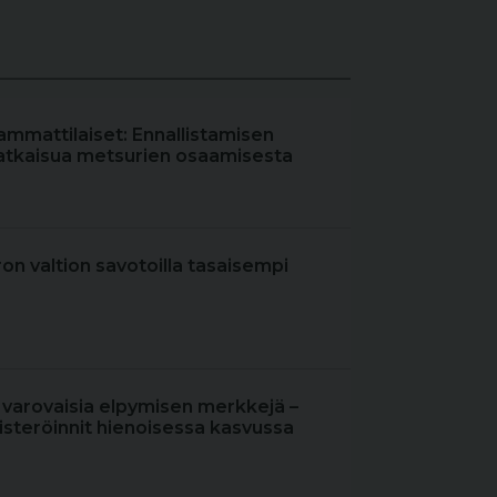
ammattilaiset: Ennallistamisen
atkaisua metsurien osaamisesta
iron valtion savotoilla tasaisempi
 varovaisia elpymisen merkkejä –
steröinnit hienoisessa kasvussa