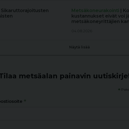
: Sikaruttorajoitusten
Metsäkoneurakointi
| K
äisten
kustannukset eivät voi j
metsäkoneyrittäjien kan
04.08.2026
Näytä lisää
Tilaa metsäalan painavin uutiskirje
*
Pako
*
ostiosoite