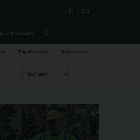
FI
EN
jaudu sisään
sta
Tapahtumat
Metsätrans