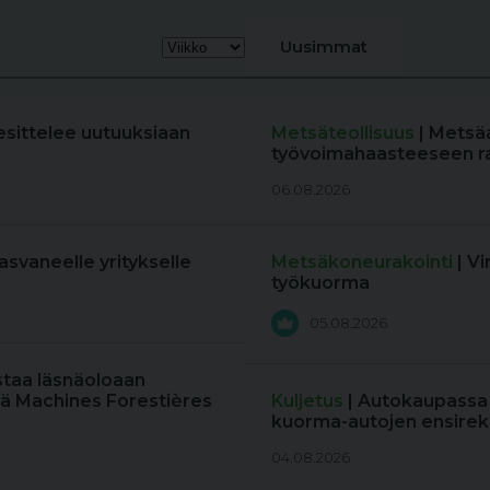
Uusimmat
esittelee uutuuksiaan
Metsäteollisuus
| Metsä
työvoimahaasteeseen r
06.08.2026
kasvaneelle yritykselle
Metsäkoneurakointi
| V
työkuorma
05.08.2026
staa läsnäoloaan
ä Machines Forestières
Kuljetus
| Autokaupassa
kuorma-autojen ensireki
04.08.2026