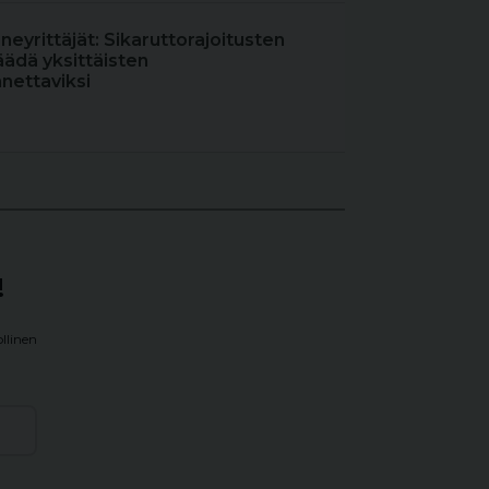
oneyrittäjät: Sikaruttorajoitusten
äädä yksittäisten
nettaviksi
!
llinen