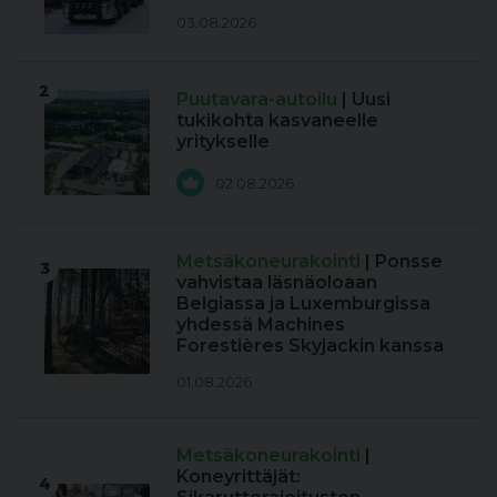
03.08.2026
2
Puutavara-autoilu
| Uusi
tukikohta kasvaneelle
yritykselle
02.08.2026
Metsäkoneurakointi
| Ponsse
3
vahvistaa läsnäoloaan
Belgiassa ja Luxemburgissa
yhdessä Machines
Forestières Skyjackin kanssa
01.08.2026
Metsäkoneurakointi
|
Koneyrittäjät:
4