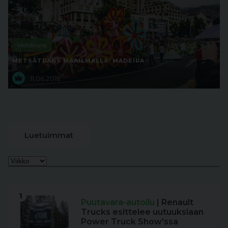
Metsätrans
METSÄTRANS MAAILMALLA: MADEIRA
11.06.2018
Luetuimmat
1
Puutavara-autoilu
| Renault
Trucks esittelee uutuuksiaan
Power Truck Show'ssa