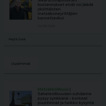
Sikaruttorajoitusten
kustannukset eivät voi jäädä
yksittäisten
metsäkoneyrittäjien
kannettaviksi
04.08.2026
Näytä lisää
Uusimmat
Metsäteollisuus
|
Sahateollisuuden suhdanne
pysyy synkkänä – korkeat
puunhinnat ja heikko kysyntä