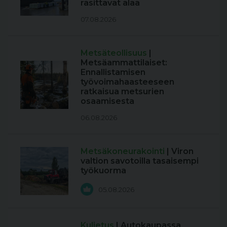
rasittavat alaa
07.08.2026
Metsäteollisuus
|
Metsäammattilaiset:
Ennallistamisen
työvoimahaasteeseen
ratkaisua metsurien
osaamisesta
06.08.2026
Metsäkoneurakointi
| Viron
valtion savotoilla tasaisempi
työkuorma
05.08.2026
Kuljetus
| Autokaupassa