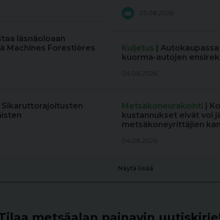
05.08.2026
staa läsnäoloaan
ä Machines Forestières
Kuljetus
| Autokaupassa
kuorma-autojen ensireki
04.08.2026
: Sikaruttorajoitusten
Metsäkoneurakointi
| K
äisten
kustannukset eivät voi j
metsäkoneyrittäjien kan
04.08.2026
Näytä lisää
Tilaa metsäalan painavin uutiskirje