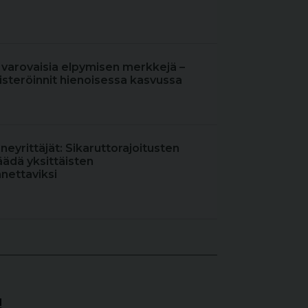
 varovaisia elpymisen merkkejä –
steröinnit hienoisessa kasvussa
oneyrittäjät: Sikaruttorajoitusten
äädä yksittäisten
nettaviksi
!