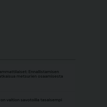
ammattilaiset: Ennallistamisen
atkaisua metsurien osaamisesta
iron valtion savotoilla tasaisempi