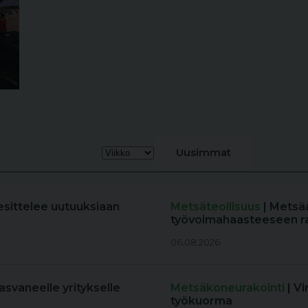
Uusimmat
esittelee uutuuksiaan
Metsäteollisuus
| Metsä
työvoimahaasteeseen r
06.08.2026
kasvaneelle yritykselle
Metsäkoneurakointi
| V
työkuorma