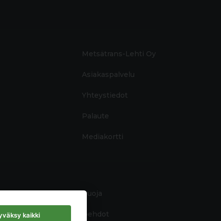
Metsätrans-Lehti Oy
Asiakaspalvelu
Yhteystiedot
Palaute
Mediakortti
Tietosuoja
Käyttöehdot
väksy kaikki