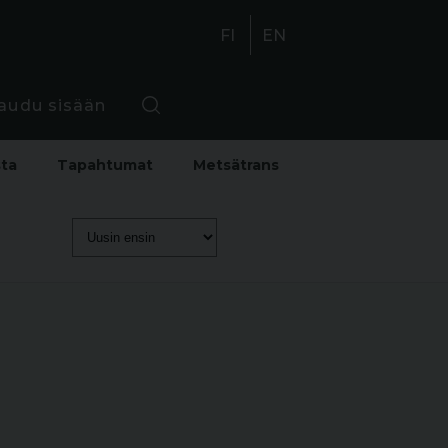
FI
EN
jaudu sisään
sta
Tapahtumat
Metsätrans