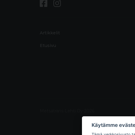
Artikkelit
Etusivu
Metsätrans-Lehti Oy 2026
Käytämme eväste
Tämä verkkosivusto tal