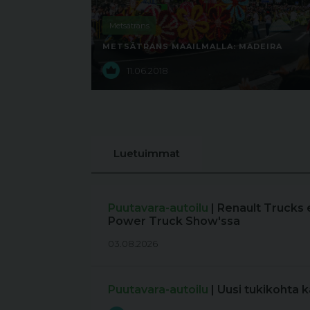
Metsätrans
METSÄTRANS MAAILMALLA: MADEIRA
11.06.2018
Luetuimmat
Puutavara-autoilu
| Renault Trucks 
Power Truck Show'ssa
03.08.2026
Puutavara-autoilu
| Uusi tukikohta 