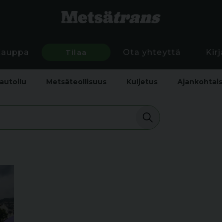
Kauppa
Tilaa
Ota yhteyttä
Kir
autoilu
Metsäteollisuus
Kuljetus
Ajankohtai