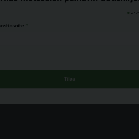
*
Pako
*
ostiosoite