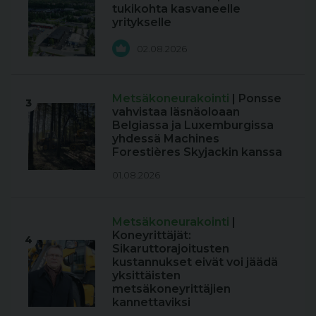
tukikohta kasvaneelle
yritykselle
02.08.2026
Metsäkoneurakointi
| Ponsse
3
vahvistaa läsnäoloaan
Belgiassa ja Luxemburgissa
yhdessä Machines
Forestières Skyjackin kanssa
01.08.2026
Metsäkoneurakointi
|
Koneyrittäjät:
4
Sikaruttorajoitusten
kustannukset eivät voi jäädä
yksittäisten
metsäkoneyrittäjien
kannettaviksi