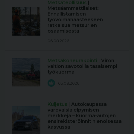
Metsäteollisuus
|
Metsäammattilaiset:
Ennallistamisen
työvoimahaasteeseen
ratkaisua metsurien
osaamisesta
06.08.2026
Metsäkoneurakointi
| Viron
valtion savotoilla tasaisempi
työkuorma
05.08.2026
Kuljetus
| Autokaupassa
varovaisia elpymisen
merkkejä – kuorma-autojen
ensirekisteröinnit hienoisessa
kasvussa