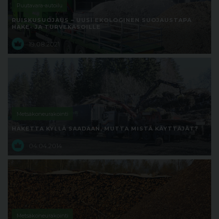
Puutavara-autoilu
RUISKUSUOJAUS – UUSI EKOLOGINEN SUOJAUSTAPA
HAKE- JA TURVEKASOILLE
19.08.2021
Metsäkoneurakointi
HAKETTA KYLLÄ SAADAAN, MUTTA MISTÄ KÄYTTÄJÄT?
04.04.2014
Metsäkoneurakointi