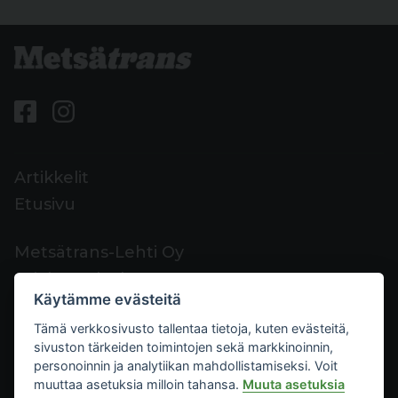
Artikkelit
Etusivu
Metsätrans-Lehti Oy
Asiakaspalvelu
Käytämme evästeitä
Yhteystiedot
Tämä verkkosivusto tallentaa tietoja, kuten evästeitä,
Palaute
sivuston tärkeiden toimintojen sekä markkinoinnin,
Mediakortti
personoinnin ja analytiikan mahdollistamiseksi. Voit
muuttaa asetuksia milloin tahansa.
Muuta asetuksia