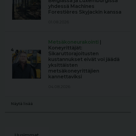
Belgiassa ja Luxemburgissa
yhdessä Machines
Forestières Skyjackin kanssa
01.08.2026
Metsäkoneurakointi
|
Koneyrittäjät:
4
Sikaruttorajoitusten
kustannukset eivät voi jäädä
yksittäisten
metsäkoneyrittäjien
kannettaviksi
04.08.2026
Näytä lisää
Uusimmat