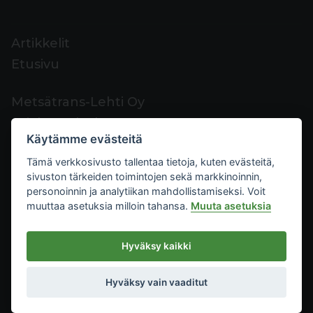
Artikkelit
Etusivu
Metsätrans-Lehti Oy
Asiakaspalvelu
Käytämme evästeitä
Yhteystiedot
Tämä verkkosivusto tallentaa tietoja, kuten evästeitä,
Palaute
sivuston tärkeiden toimintojen sekä markkinoinnin,
Mediakortti
personoinnin ja analytiikan mahdollistamiseksi. Voit
muuttaa asetuksia milloin tahansa.
Muuta asetuksia
Metsätrans-Lehti Oy
Hyväksy kaikki
Tietosuoja
2026
Käyttöehdot
Hyväksy vain vaaditut
Evästeasetukset