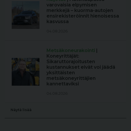
varovaisia elpymisen
merkkejä – kuorma-autojen
ensirekisteröinnit hienoisessa
kasvussa
04.08.2026
Metsäkoneurakointi
|
Koneyrittäjät:
Sikaruttorajoitusten
kustannukset eivät voi jäädä
yksittäisten
metsäkoneyrittäjien
kannettaviksi
04.08.2026
Näytä lisää