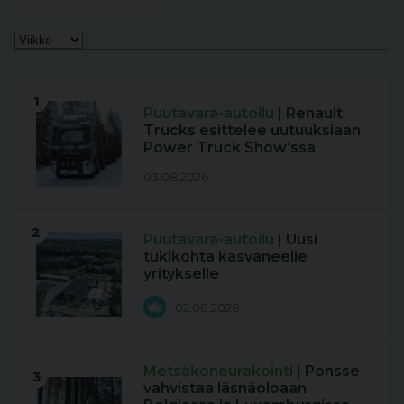
1
Puutavara-autoilu
| Renault
Trucks esittelee uutuuksiaan
Power Truck Show'ssa
03.08.2026
2
Puutavara-autoilu
| Uusi
tukikohta kasvaneelle
yritykselle
02.08.2026
Metsäkoneurakointi
| Ponsse
3
vahvistaa läsnäoloaan