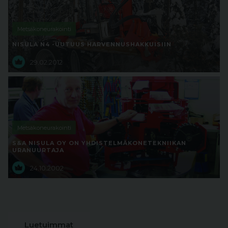
Metsäkoneurakointi
NISULA N4 -UUTUUS HARVENNUSHAKKUISIIN
29.02.2012
Metsäkoneurakointi
S&A NISULA OY ON YHDISTELMÄKONETEKNIIKAN
URANUURTAJA
24.10.2002
Luetuimmat