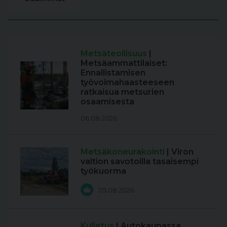
Metsäteollisuus
|
Metsäammattilaiset:
Ennallistamisen
työvoimahaasteeseen
ratkaisua metsurien
osaamisesta
06.08.2026
Metsäkoneurakointi
| Viron
valtion savotoilla tasaisempi
työkuorma
05.08.2026
Kuljetus
| Autokaupassa