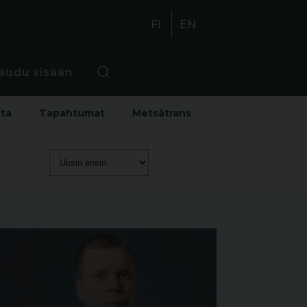
FI
EN
jaudu sisään
sta
Tapahtumat
Metsätrans