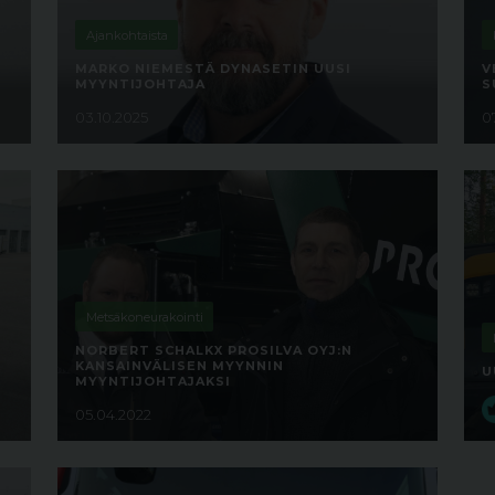
Ajankohtaista
MARKO NIEMESTÄ DYNASETIN UUSI
V
MYYNTIJOHTAJA
S
03.10.2025
0
Metsäkoneurakointi
NORBERT SCHALKX PROSILVA OYJ:N
KANSAINVÄLISEN MYYNNIN
U
MYYNTIJOHTAJAKSI
05.04.2022