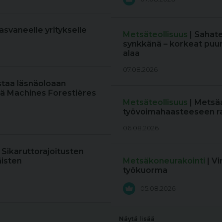
kasvaneelle yritykselle
Metsäteollisuus
| Sahat
synkkänä – korkeat puun
alaa
07.08.2026
staa läsnäoloaan
ä Machines Forestières
Metsäteollisuus
| Metsä
työvoimahaasteeseen r
06.08.2026
: Sikaruttorajoitusten
äisten
Metsäkoneurakointi
| V
työkuorma
05.08.2026
Näytä lisää