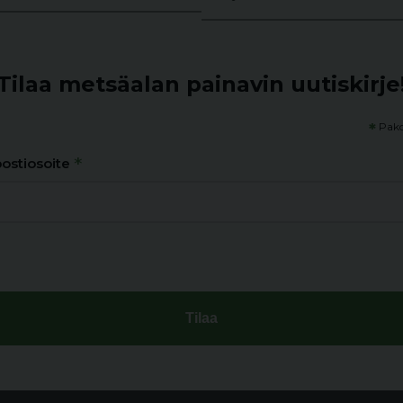
Tilaa metsäalan painavin uutiskirje
*
Pako
*
ostiosoite