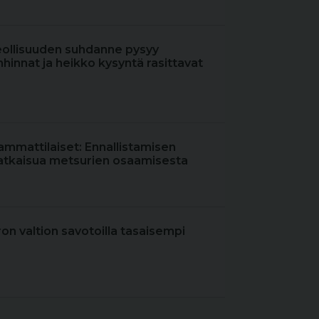
eollisuuden suhdanne pysyy
hinnat ja heikko kysyntä rasittavat
ammattilaiset: Ennallistamisen
atkaisua metsurien osaamisesta
iron valtion savotoilla tasaisempi