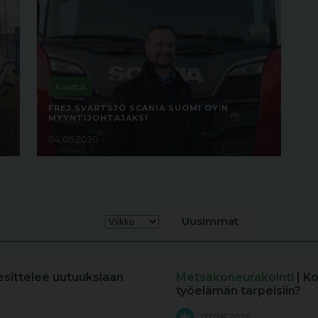
Kuljetus
FREJ SVARTSJÖ SCANIA SUOMI OY:N
MYYNTIJOHTAJAKSI
04.05.2020
Uusimmat
esittelee uutuuksiaan
Metsäkoneurakointi
| K
työelämän tarpeisiin?
07.08.2026