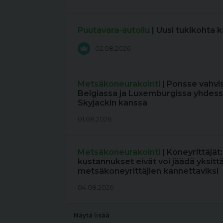
Puutavara-autoilu
| Uusi tukikohta 
02.08.2026
Metsäkoneurakointi
| Ponsse vahvi
Belgiassa ja Luxemburgissa yhdess
Skyjackin kanssa
01.08.2026
Metsäkoneurakointi
| Koneyrittäjät
kustannukset eivät voi jäädä yksitt
metsäkoneyrittäjien kannettaviksi
04.08.2026
Näytä lisää