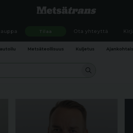
Kauppa
Tilaa
Ota yhteyttä
Kir
autoilu
Metsäteollisuus
Kuljetus
Ajankohtai