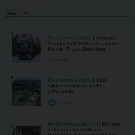
1
Puutavara-autoilu
| Renault
Trucks esittelee uutuuksiaan
Power Truck Show'ssa
03.08.2026
2
Puutavara-autoilu
| Uusi
tukikohta kasvaneelle
yritykselle
02.08.2026
Metsäkoneurakointi
| Ponsse
3
vahvistaa läsnäoloaan