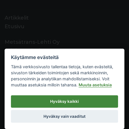
Artikkelit
Etusivu
Metsätrans-Lehti Oy
Asiakaspalvelu
Käytämme evästeitä
Yhteystiedot
Tämä verkkosivusto tallentaa tietoja, kuten evästeitä,
Palaute
sivuston tärkeiden toimintojen sekä markkinoinnin,
Mediakortti
personoinnin ja analytiikan mahdollistamiseksi. Voit
muuttaa asetuksia milloin tahansa.
Muuta asetuksia
Metsätrans-Lehti Oy
Hyväksy kaikki
Tietosuoja
2026
Käyttöehdot
Hyväksy vain vaaditut
Evästeasetukset