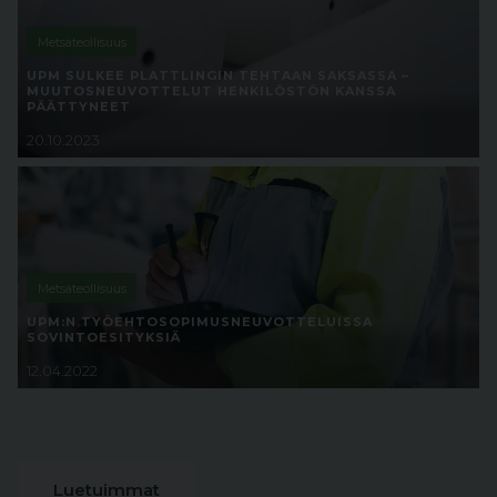
Metsäteollisuus
UPM SULKEE PLATTLINGIN TEHTAAN SAKSASSA –
MUUTOSNEUVOTTELUT HENKILÖSTÖN KANSSA
PÄÄTTYNEET
20.10.2023
Metsäteollisuus
UPM:N TYÖEHTOSOPIMUSNEUVOTTELUISSA
SOVINTOESITYKSIÄ
12.04.2022
Luetuimmat