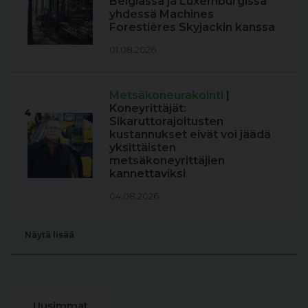
Belgiassa ja Luxemburgissa
yhdessä Machines
Forestières Skyjackin kanssa
01.08.2026
Metsäkoneurakointi
|
Koneyrittäjät:
4
Sikaruttorajoitusten
kustannukset eivät voi jäädä
yksittäisten
metsäkoneyrittäjien
kannettaviksi
04.08.2026
Näytä lisää
Uusimmat