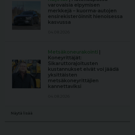
varovaisia elpymisen
merkkejä – kuorma-autojen
ensirekisteröinnit hienoisessa
kasvussa
04.08.2026
Metsäkoneurakointi
|
Koneyrittäjät:
Sikaruttorajoitusten
kustannukset eivät voi jäädä
yksittäisten
metsäkoneyrittäjien
kannettaviksi
04.08.2026
Näytä lisää