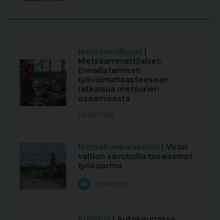
Metsäteollisuus
|
Metsäammattilaiset:
Ennallistamisen
työvoimahaasteeseen
ratkaisua metsurien
osaamisesta
06.08.2026
Metsäkoneurakointi
| Viron
valtion savotoilla tasaisempi
työkuorma
05.08.2026
Kuljetus
| Autokaupassa