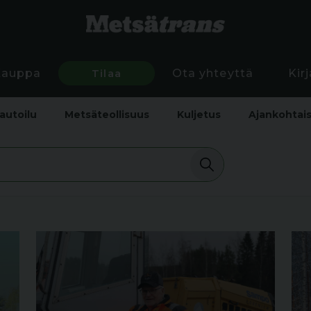
Kauppa
Tilaa
Ota yhteyttä
Kir
autoilu
Metsäteollisuus
Kuljetus
Ajankohtai