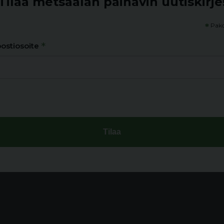
Tilaa metsäalan painavin uutiskirje
*
Pako
*
ostiosoite