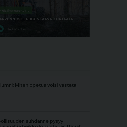
Metsäkoneurakointi
ARVENNUSTEN KUISKAAVA KORJAAJA
04.02.2014
olumni: Miten opetus voisi vastata
eollisuuden suhdanne pysyy
hinnat ja heikko kysyntä rasittavat