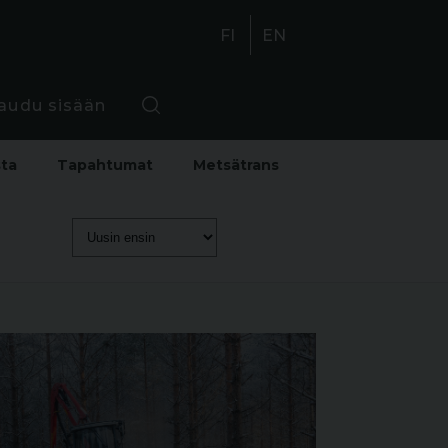
FI
EN
jaudu sisään
sta
Tapahtumat
Metsätrans