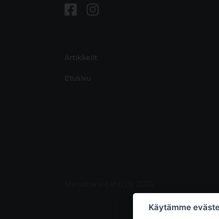
Artikkelit
Etusivu
Metsätrans-Lehti Oy 2026
Käytämme eväste