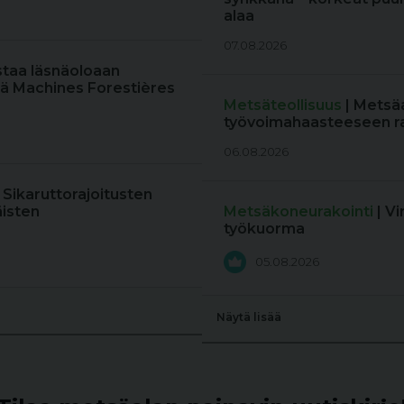
alaa
07.08.2026
staa läsnäoloaan
ä Machines Forestières
Metsäteollisuus
| Metsä
työvoimahaasteeseen r
06.08.2026
: Sikaruttorajoitusten
äisten
Metsäkoneurakointi
| V
työkuorma
05.08.2026
Näytä lisää