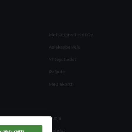
Metsätrans-Lehti Oy
Asiakaspalvelu
Yhteystiedot
Palaute
Mediakortti
Tietosuoja
Käyttöehdot
väksy kaikki