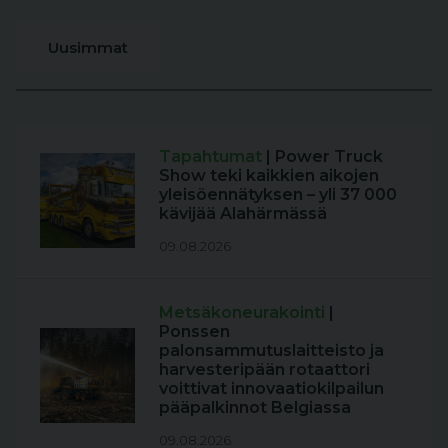
Uusimmat
Tapahtumat
| Power Truck
Show teki kaikkien aikojen
yleisöennätyksen – yli 37 000
kävijää Alahärmässä
09.08.2026
Metsäkoneurakointi
|
Ponssen
palonsammutuslaitteisto ja
harvesteripään rotaattori
voittivat innovaatiokilpailun
pääpalkinnot Belgiassa
09.08.2026