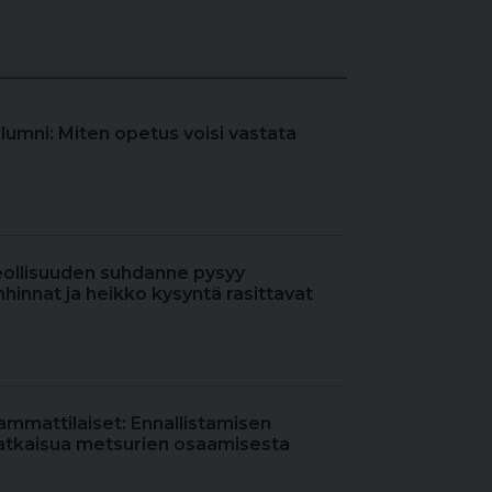
olumni: Miten opetus voisi vastata
eollisuuden suhdanne pysyy
hinnat ja heikko kysyntä rasittavat
ammattilaiset: Ennallistamisen
atkaisua metsurien osaamisesta