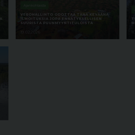
Ajankohtaista
VEROHALLINTO ODOTTAA TÄNÄ KEVÄÄNÄ
A
ILMOITUKSIA JOPA ENNÄTYKSELLISEN
T
SUURISTA PUUNMYYNTITULOISTA
M
19.02.2026
1
A