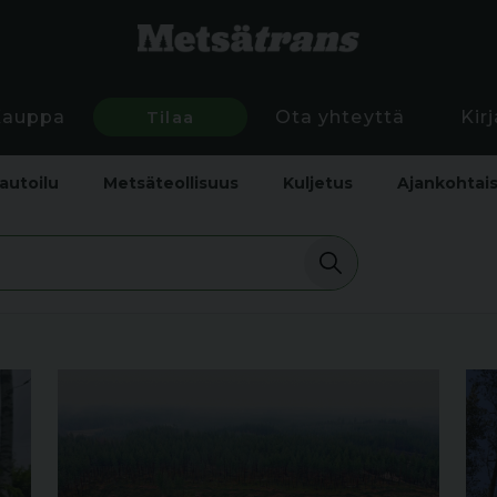
Kauppa
Tilaa
Ota yhteyttä
Kir
autoilu
Metsäteollisuus
Kuljetus
Ajankohtai