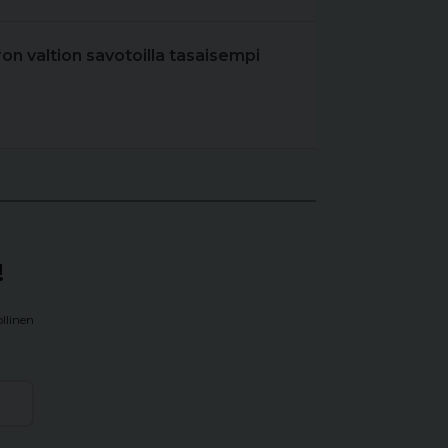
iron valtion savotoilla tasaisempi
!
llinen