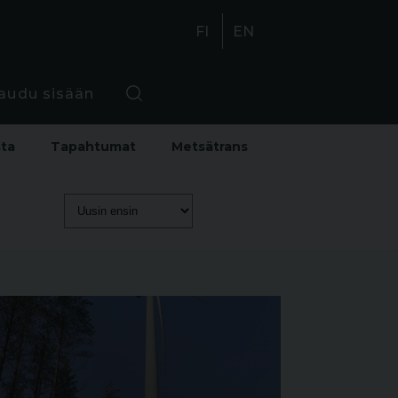
FI
EN
jaudu sisään
sta
Tapahtumat
Metsätrans