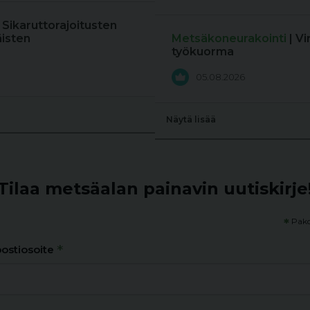
: Sikaruttorajoitusten
äisten
Metsäkoneurakointi
| V
työkuorma
05.08.2026
Näytä lisää
Tilaa metsäalan painavin uutiskirje
*
Pako
*
ostiosoite