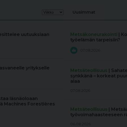
Uusimmat
esittelee uutuuksiaan
Metsäkoneurakointi
| K
työelämän tarpeisiin?
07.08.2026
kasvaneelle yritykselle
Metsäteollisuus
| Sahat
synkkänä – korkeat puun
alaa
07.08.2026
staa läsnäoloaan
ä Machines Forestières
Metsäteollisuus
| Metsä
työvoimahaasteeseen r
06.08.2026