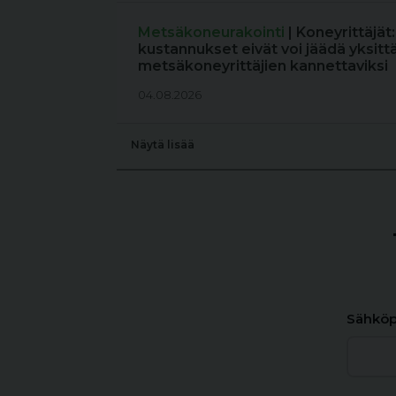
Metsäkoneurakointi
| Koneyrittäjät
kustannukset eivät voi jäädä yksitt
metsäkoneyrittäjien kannettaviksi
04.08.2026
Näytä lisää
Sähköp