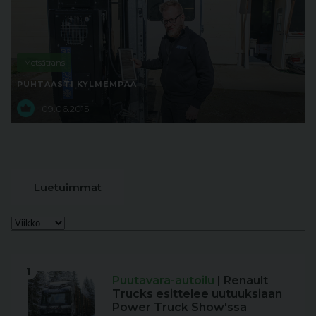
Metsätrans
PUHTAASTI KYLMEMPÄÄ
09.06.2015
Luetuimmat
1
Puutavara-autoilu
| Renault
Trucks esittelee uutuuksiaan
Power Truck Show'ssa