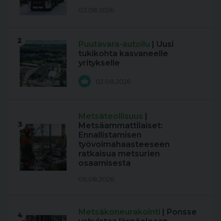
03.08.2026
2
Puutavara-autoilu
| Uusi
tukikohta kasvaneelle
yritykselle
02.08.2026
Metsäteollisuus
|
3
Metsäammattilaiset:
Ennallistamisen
työvoimahaasteeseen
ratkaisua metsurien
osaamisesta
06.08.2026
Metsäkoneurakointi
| Ponsse
4