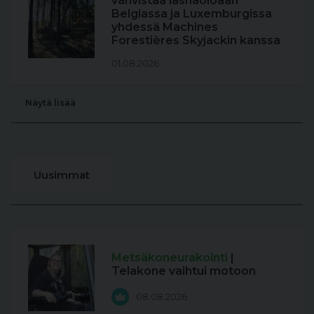
vahvistaa läsnäoloaan
Belgiassa ja Luxemburgissa
yhdessä Machines
Forestières Skyjackin kanssa
01.08.2026
Näytä lisää
Uusimmat
Metsäkoneurakointi
|
Telakone vaihtui motoon
08.08.2026