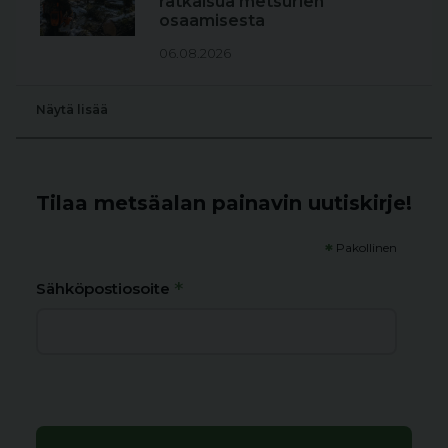
ratkaisua metsurien
osaamisesta
06.08.2026
Näytä lisää
Tilaa metsäalan painavin uutiskirje!
*
Pakollinen
*
Sähköpostiosoite