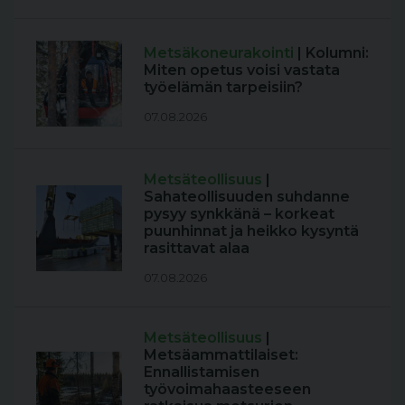
Metsäkoneurakointi
| Kolumni:
Miten opetus voisi vastata
työelämän tarpeisiin?
07.08.2026
Metsäteollisuus
|
Sahateollisuuden suhdanne
pysyy synkkänä – korkeat
puunhinnat ja heikko kysyntä
rasittavat alaa
07.08.2026
Metsäteollisuus
|
Metsäammattilaiset:
Ennallistamisen
työvoimahaasteeseen