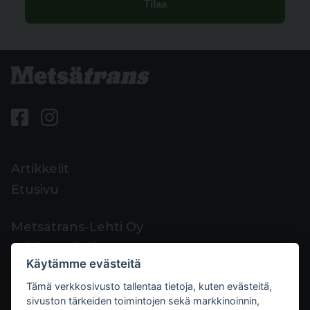
Artikkelit
Etusivu
Metsätrans-Lehti Oy
Asiakaspalvelu
Käytämme evästeitä
Yhteystiedot
Tämä verkkosivusto tallentaa tietoja, kuten evästeitä,
Palaute
sivuston tärkeiden toimintojen sekä markkinoinnin,
Mediakortti