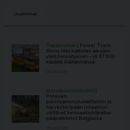
Uusimmat
Tapahtumat
| Power Truck
Show teki kaikkien aikojen
yleisöennätyksen – yli 37 000
kävijää Alahärmässä
09.08.2026
Metsäkoneurakointi
|
Ponssen
palonsammutuslaitteisto ja
harvesteripään rotaattori
voittivat innovaatiokilpailun
pääpalkinnot Belgiassa
09.08.2026