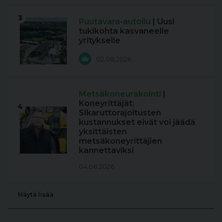
3
Puutavara-autoilu
| Uusi
tukikohta kasvaneelle
yritykselle
02.08.2026
Metsäkoneurakointi
|
Koneyrittäjät:
4
Sikaruttorajoitusten
kustannukset eivät voi jäädä
yksittäisten
metsäkoneyrittäjien
kannettaviksi
04.08.2026
Näytä lisää