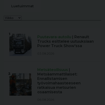
Luetuimmat
1
Puutavara-autoilu
| Renault
Trucks esittelee uutuuksiaan
Power Truck Show'ssa
03.08.2026
Metsäteollisuus
|
2
Metsäammattilaiset:
Ennallistamisen
työvoimahaasteeseen
ratkaisua metsurien
osaamisesta
06.08.2026