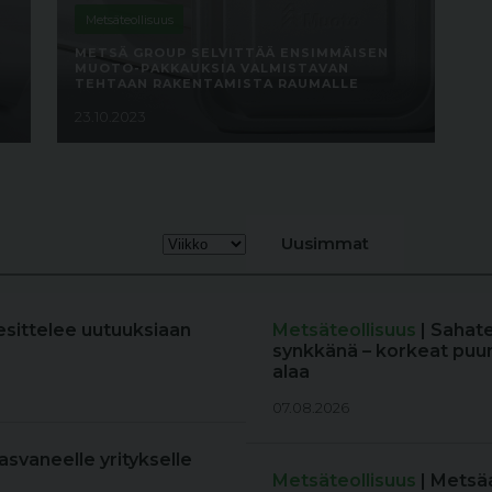
Metsäteollisuus
METSÄ GROUP SELVITTÄÄ ENSIMMÄISEN
N
MUOTO-PAKKAUKSIA VALMISTAVAN
TEHTAAN RAKENTAMISTA RAUMALLE
23.10.2023
Uusimmat
esittelee uutuuksiaan
Metsäteollisuus
| Sahat
synkkänä – korkeat puun
alaa
07.08.2026
kasvaneelle yritykselle
Metsäteollisuus
| Metsä