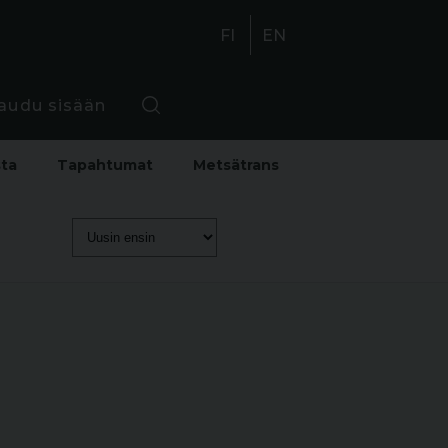
FI
EN
jaudu sisään
sta
Tapahtumat
Metsätrans