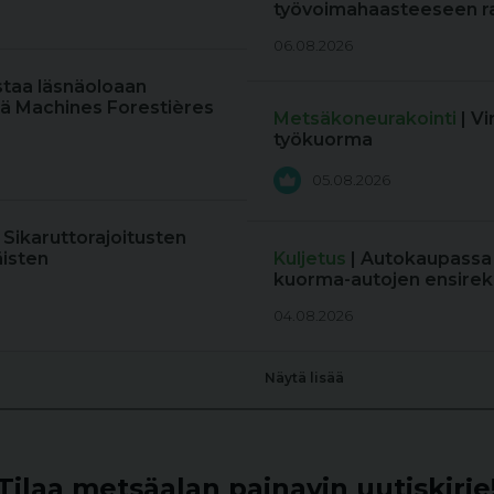
työvoimahaasteeseen r
06.08.2026
staa läsnäoloaan
ä Machines Forestières
Metsäkoneurakointi
| V
työkuorma
05.08.2026
: Sikaruttorajoitusten
äisten
Kuljetus
| Autokaupassa
kuorma-autojen ensireki
04.08.2026
Näytä lisää
Tilaa metsäalan painavin uutiskirje