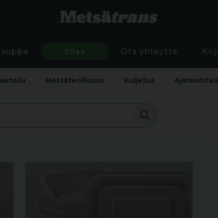
Kauppa
Tilaa
Ota yhteyttä
Kir
autoilu
Metsäteollisuus
Kuljetus
Ajankohtai