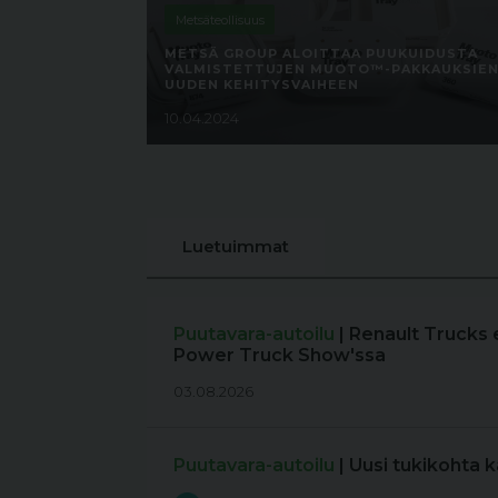
Metsäteollisuus
METSÄ GROUP ALOITTAA PUUKUIDUSTA
VALMISTETTUJEN MUOTO™-PAKKAUKSIE
UUDEN KEHITYSVAIHEEN
10.04.2024
Luetuimmat
Puutavara-autoilu
| Renault Trucks 
Power Truck Show'ssa
03.08.2026
Puutavara-autoilu
| Uusi tukikohta 