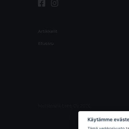
Artikkelit
Etusivu
Metsätrans-Lehti Oy 2026
Käytämme eväste
Tämä verkkosivusto tal