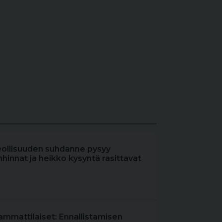
eollisuuden suhdanne pysyy
hinnat ja heikko kysyntä rasittavat
ammattilaiset: Ennallistamisen