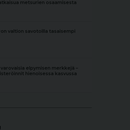
atkaisua metsurien osaamisesta
iron valtion savotoilla tasaisempi
 varovaisia elpymisen merkkejä –
steröinnit hienoisessa kasvussa
!