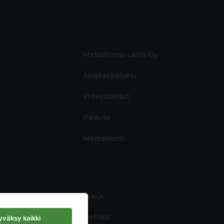
Metsätrans-Lehti Oy
Asiakaspalvelu
Yhteystiedot
Palaute
Mediakortti
Tietosuoja
Käyttöehdot
väksy kaikki