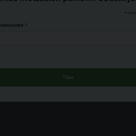
*
Pako
*
ostiosoite