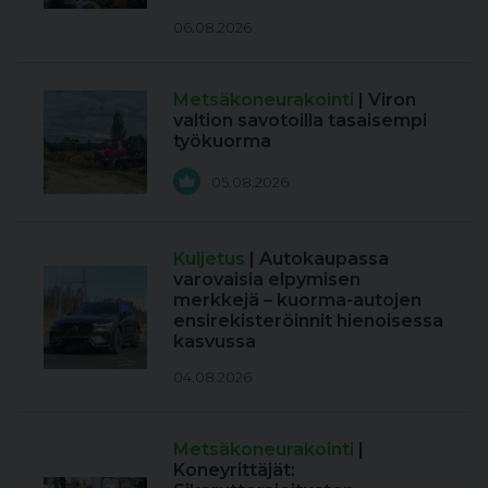
06.08.2026
Metsäkoneurakointi
| Viron
valtion savotoilla tasaisempi
työkuorma
05.08.2026
Kuljetus
| Autokaupassa
varovaisia elpymisen
merkkejä – kuorma-autojen
ensirekisteröinnit hienoisessa
kasvussa
04.08.2026
Metsäkoneurakointi
|
Koneyrittäjät: