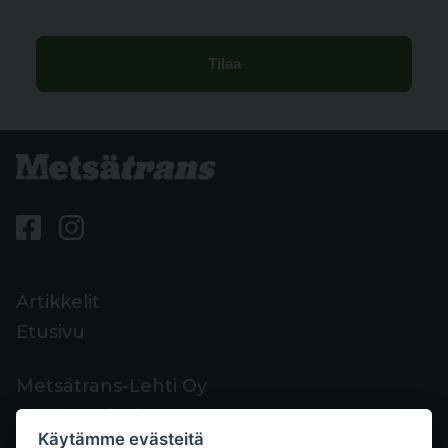
Artikkelit
Etusivu
Metsätrans-Lehti Oy
Asiakaspalvelu
Käytämme evästeitä
Yhteystiedot