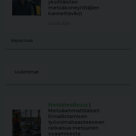
yksittäisten
metsäkoneyrittäjien
kannettaviksi
04.08.2026
Näytä lisää
Uusimmat
Metsäteollisuus
|
Metsäammattilaiset:
Ennallistamisen
työvoimahaasteeseen
ratkaisua metsurien
osaamisesta