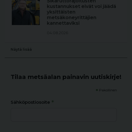
Sikaruttorajoitusten
kustannukset eivät voi jäädä
yksittäisten
metsäkoneyrittäjien
kannettaviksi
04.08.2026
Näytä lisää
Tilaa metsäalan painavin uutiskirje!
*
Pakollinen
*
Sähköpostiosoite