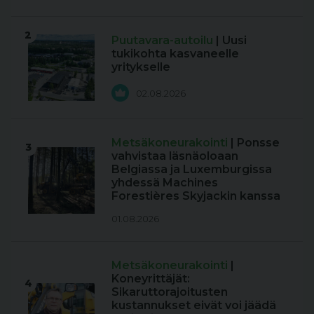
2
Puutavara-autoilu
| Uusi
tukikohta kasvaneelle
yritykselle
02.08.2026
Metsäkoneurakointi
| Ponsse
3
vahvistaa läsnäoloaan
Belgiassa ja Luxemburgissa
yhdessä Machines
Forestières Skyjackin kanssa
01.08.2026
Metsäkoneurakointi
|
Koneyrittäjät:
4
Sikaruttorajoitusten
kustannukset eivät voi jäädä