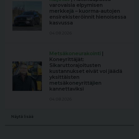
varovaisia elpymisen
merkkejä – kuorma-autojen
ensirekisteröinnit hienoisessa
kasvussa
04.08.2026
Metsäkoneurakointi
|
Koneyrittäjät:
Sikaruttorajoitusten
kustannukset eivät voi jäädä
yksittäisten
metsäkoneyrittäjien
kannettaviksi
04.08.2026
Näytä lisää