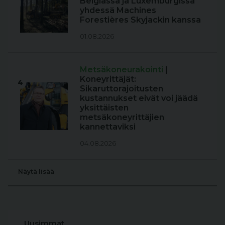
Belgiassa ja Luxemburgissa
yhdessä Machines
Forestières Skyjackin kanssa
01.08.2026
Metsäkoneurakointi
|
Koneyrittäjät:
4
Sikaruttorajoitusten
kustannukset eivät voi jäädä
yksittäisten
metsäkoneyrittäjien
kannettaviksi
04.08.2026
Näytä lisää
Uusimmat