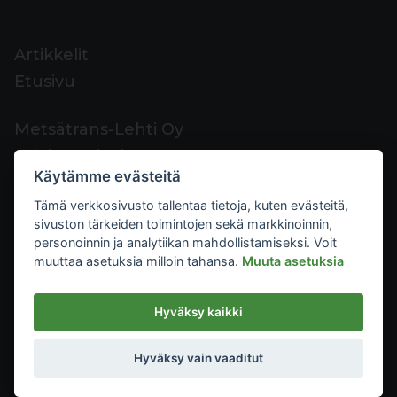
Artikkelit
Etusivu
Metsätrans-Lehti Oy
Asiakaspalvelu
Käytämme evästeitä
Yhteystiedot
Tämä verkkosivusto tallentaa tietoja, kuten evästeitä,
Palaute
sivuston tärkeiden toimintojen sekä markkinoinnin,
Mediakortti
personoinnin ja analytiikan mahdollistamiseksi. Voit
muuttaa asetuksia milloin tahansa.
Muuta asetuksia
Metsätrans-Lehti Oy
Hyväksy kaikki
Tietosuoja
2026
Käyttöehdot
Hyväksy vain vaaditut
Evästeasetukset