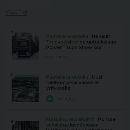
1
Puutavara-autoilu
| Renault
Trucks esittelee uutuuksiaan
Power Truck Show'ssa
03.08.2026
2
Puutavara-autoilu
| Uusi
tukikohta kasvaneelle
yritykselle
02.08.2026
Metsäkoneurakointi
| Ponsse
3
vahvistaa läsnäoloaan