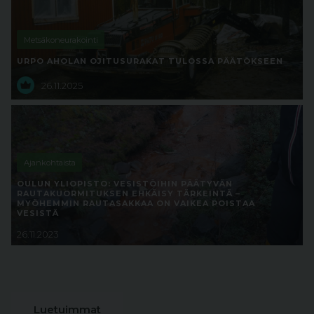
Metsäkoneurakointi
URPO AHOLAN OJITUSURAKAT TULOSSA PÄÄTÖKSEEN
26.11.2025
Ajankohtaista
OULUN YLIOPISTO: VESISTÖIHIN PÄÄTYVÄN
RAUTAKUORMITUKSEN EHKÄISY TÄRKEINTÄ –
MYÖHEMMIN RAUTASAKKAA ON VAIKEA POISTAA
VESISTÄ
26.11.2023
Luetuimmat