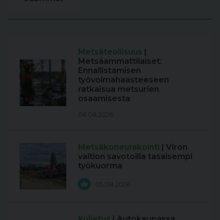
Metsäteollisuus
|
Metsäammattilaiset:
Ennallistamisen
työvoimahaasteeseen
ratkaisua metsurien
osaamisesta
06.08.2026
Metsäkoneurakointi
| Viron
valtion savotoilla tasaisempi
työkuorma
05.08.2026
Kuljetus
| Autokaupassa