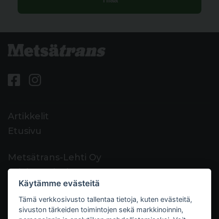
Artikkelit
Etusivu
Metsätrans-Lehti Oy
Asiakaspalvelu
Käytämme evästeitä
Yhteystiedot
Tämä verkkosivusto tallentaa tietoja, kuten evästeitä,
Palaute
sivuston tärkeiden toimintojen sekä markkinoinnin,
Mediakortti