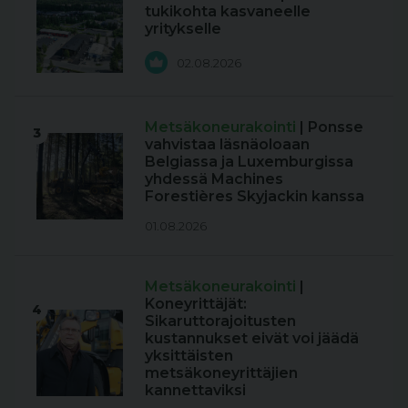
tukikohta kasvaneelle
yritykselle
02.08.2026
Metsäkoneurakointi
| Ponsse
3
vahvistaa läsnäoloaan
Belgiassa ja Luxemburgissa
yhdessä Machines
Forestières Skyjackin kanssa
01.08.2026
Metsäkoneurakointi
|
Koneyrittäjät:
4
Sikaruttorajoitusten
kustannukset eivät voi jäädä
yksittäisten
metsäkoneyrittäjien
kannettaviksi