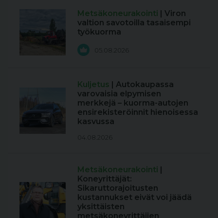
Metsäkoneurakointi
| Viron
valtion savotoilla tasaisempi
työkuorma
05.08.2026
Kuljetus
| Autokaupassa
varovaisia elpymisen
merkkejä – kuorma-autojen
ensirekisteröinnit hienoisessa
kasvussa
04.08.2026
Metsäkoneurakointi
|
Koneyrittäjät:
Sikaruttorajoitusten
kustannukset eivät voi jäädä
yksittäisten
metsäkoneyrittäjien