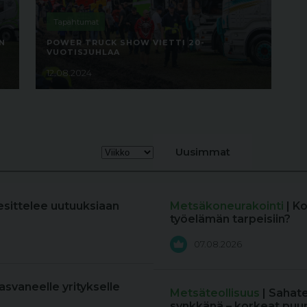
Tapahtumat
N
POWER TRUCK SHOW VIETTI 20-
VUOTISJUHLAA
12.08.2024
Uusimmat
esittelee uutuuksiaan
Metsäkoneurakointi
| K
työelämän tarpeisiin?
07.08.2026
kasvaneelle yritykselle
Metsäteollisuus
| Sahat
synkkänä – korkeat puun