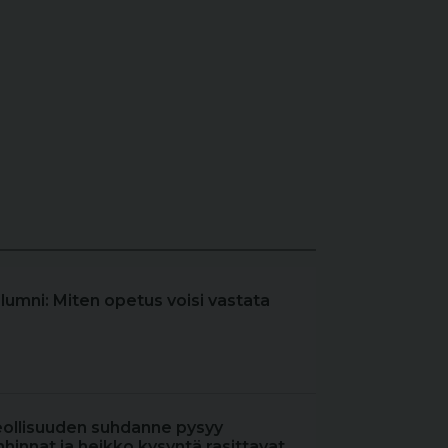
olumni: Miten opetus voisi vastata
eollisuuden suhdanne pysyy
hinnat ja heikko kysyntä rasittavat