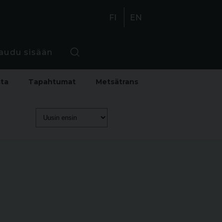
FI
EN
jaudu sisään
sta
Tapahtumat
Metsätrans