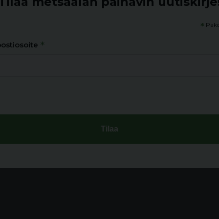
Tilaa metsäalan painavin uutiskirje
*
Pako
*
ostiosoite