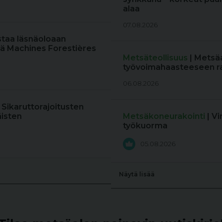
alaa
07.08.2026
staa läsnäoloaan
ä Machines Forestières
Metsäteollisuus
| Metsä
työvoimahaasteeseen r
06.08.2026
: Sikaruttorajoitusten
äisten
Metsäkoneurakointi
| V
työkuorma
05.08.2026
Näytä lisää