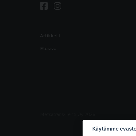
Artikkelit
Etusivu
Metsätrans-Lehti Oy 2026
Käytämme eväste