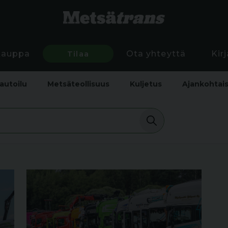
Kauppa
Tilaa
Ota yhteyttä
Kir
autoilu
Metsäteollisuus
Kuljetus
Ajankohtai