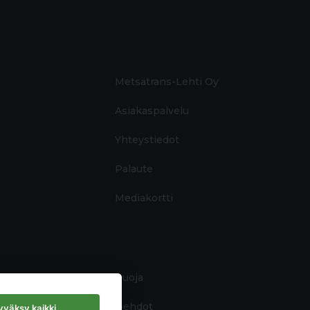
Metsätrans-Lehti Oy
Asiakaspalvelu
Yhteystiedot
Palaute
Mediakortti
Tietosuoja
Käyttöehdot
väksy kaikki