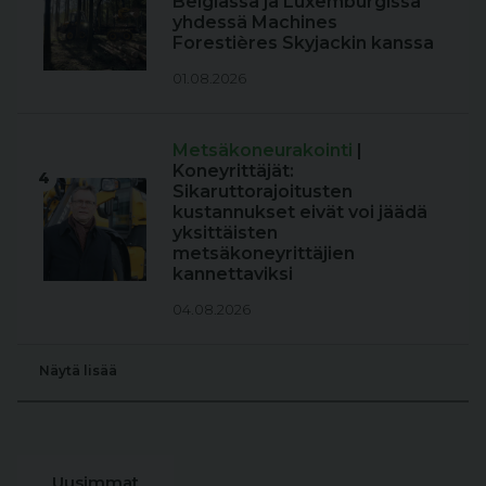
Belgiassa ja Luxemburgissa
yhdessä Machines
Forestières Skyjackin kanssa
01.08.2026
Metsäkoneurakointi
|
Koneyrittäjät:
4
Sikaruttorajoitusten
kustannukset eivät voi jäädä
yksittäisten
metsäkoneyrittäjien
kannettaviksi
04.08.2026
Näytä lisää
Uusimmat