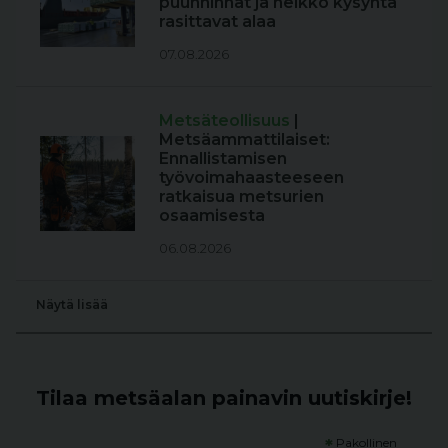
puunhinnat ja heikko kysyntä
rasittavat alaa
07.08.2026
Metsäteollisuus
|
Metsäammattilaiset:
Ennallistamisen
työvoimahaasteeseen
ratkaisua metsurien
osaamisesta
06.08.2026
Näytä lisää
Tilaa metsäalan painavin uutiskirje!
*
Pakollinen