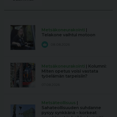
Metsäkoneurakointi
|
Telakone vaihtui motoon
08.08.2026
Metsäkoneurakointi
| Kolumni:
Miten opetus voisi vastata
työelämän tarpeisiin?
07.08.2026
Metsäteollisuus
|
Sahateollisuuden suhdanne
pysyy synkkänä – korkeat