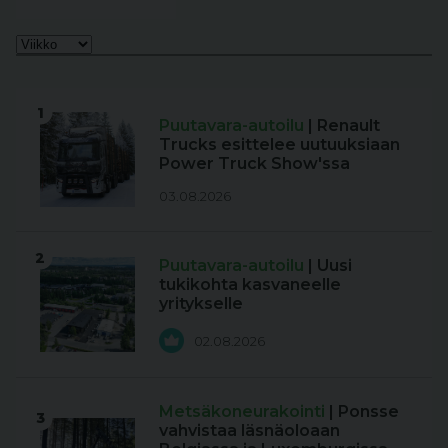
1
Puutavara-autoilu
| Renault
Trucks esittelee uutuuksiaan
Power Truck Show'ssa
03.08.2026
2
Puutavara-autoilu
| Uusi
tukikohta kasvaneelle
yritykselle
02.08.2026
Metsäkoneurakointi
| Ponsse
3
vahvistaa läsnäoloaan