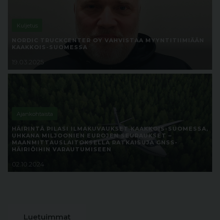
Kuljetus
NORDIC TRUCKCENTER OY VAHVISTAA MYYNTITIIMIÄÄN
KAAKKOIS-SUOMESSA
19.03.2025
Ajankohtaista
HÄIRINTÄ PILASI ILMAKUVAUKSET KAAKKOIS-SUOMESSA,
UHKANA MILJOONIEN EUROJEN SEURAUKSET –
MAANMITTAUSLAITOKSELLA RATKAISUJA GNSS-
HÄIRIÖIHIN VARAUTUMISEEN
02.10.2024
Luetuimmat