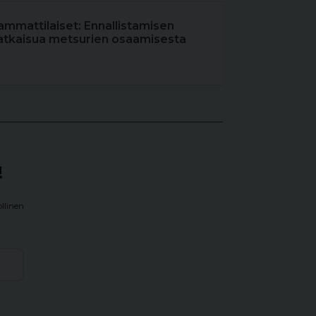
ammattilaiset: Ennallistamisen
atkaisua metsurien osaamisesta
!
llinen