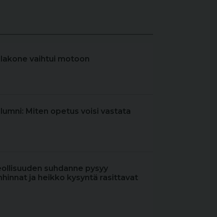
elakone vaihtui motoon
olumni: Miten opetus voisi vastata
eollisuuden suhdanne pysyy
hinnat ja heikko kysyntä rasittavat