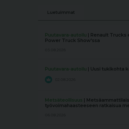
Luetuimmat
Puutavara-autoilu
| Renault Trucks 
Power Truck Show'ssa
03.08.2026
Puutavara-autoilu
| Uusi tukikohta 
02.08.2026
Metsäteollisuus
| Metsäammattilais
työvoimahaasteeseen ratkaisua me
06.08.2026