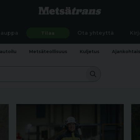
Kauppa
Tilaa
Ota yhteyttä
Kir
autoilu
Metsäteollisuus
Kuljetus
Ajankohtai