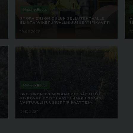
Metsäteollisuus
STORA ENSON OULUN SELLUTEHTAALLE
M
ELINTARVIKETURVALLISUUSSERTIFIKAATTI
S
10.06.2026
3
Metsäteollisuus
GREENPEACEN MUKAAN METSÄYHTIÖT
RIKKOVAT TOISTUVASTI HAKKUISSAAN
VASTUULLISUUSSERTIFIKAATTEJA
31.10.2024