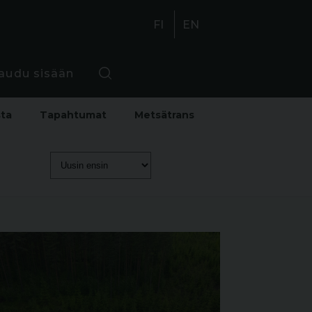
FI
EN
jaudu sisään
sta
Tapahtumat
Metsätrans