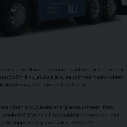
arten suunnitellun sähkökuorma-automalliston, Renault
päästöttömiä kuljetuksia ja tulee toimittamaan Noblet -
hkökuorma-auton, joka on tarkoitettu
ssa ollaan sitoutuneita energiamuutokseen. Pian
 tonnin 6x2 D Wide Z.E täyssähkökuorma-auto, joka
lilla, kippilavalla ja nosturilla. D Wide ZE