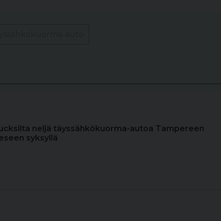
äyssähkökuorma-auto
rucksilta neljä täyssähkökuorma-autoa Tampereen
eeseen syksyllä