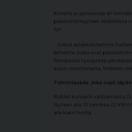
Koneita ja ajoneuvoja eri toimeks
päästöttömyyteen. Nobletissa nä
nyt.
- Jotkut asiakkaistamme Pariis
laitteista, jotka ovat päästöttöm
Ranskassa hyödyntää ylimääräistä
auton ostohinnasta, Nobletin toi
Toimintasäde, joka sopii täyde
Noblet-konserin valitsemassa D W
täyteen alle 10 tunnissa 22 kW:n
alle kaksi tuntia.