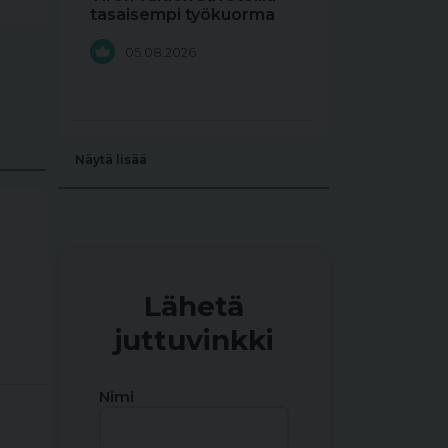
tasaisempi työkuorma
05.08.2026
Näytä lisää
Lähetä
juttuvinkki
Nimi