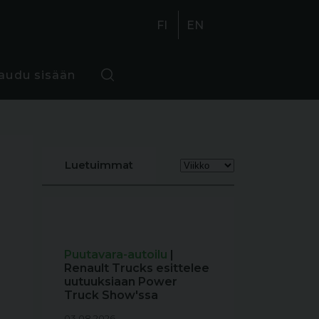
FI
EN
jaudu sisään
Luetuimmat
Puutavara-autoilu
|
Renault Trucks esittelee
uutuuksiaan Power
Truck Show'ssa
03.08.2026