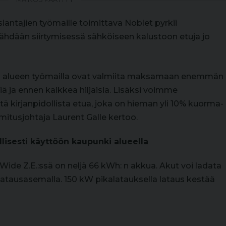
iantajien työmaille toimittava Noblet pyrkii
hdään siirtymisessä sähköiseen kalustoon etuja jo
in alueen työmailla ovat valmiita maksamaan enemmän
iä ja ennen kaikkea hiljaisia. Lisäksi voimme
 kirjanpidollista etua, joka on hieman yli 10% kuorma-
mitusjohtaja Laurent Galle kertoo.
llisesti käyttöön kaupunki alueella
ide Z.E.:ssä on neljä 66 kWh: n akkua. Akut voi ladata
 latausasemalla. 150 kW pikalatauksella lataus kestää