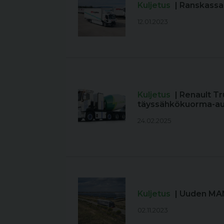
Kuljetus
| Ranskassa
12.01.2023
Kuljetus
| Renault T
täyssähkökuorma-aut
24.02.2025
Kuljetus
| Uuden MAN
02.11.2023