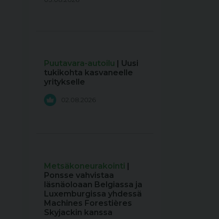
Puutavara-autoilu
| Uusi
tukikohta kasvaneelle
yritykselle
02.08.2026
Metsäkoneurakointi
|
Ponsse vahvistaa
läsnäoloaan Belgiassa ja
Luxemburgissa yhdessä
Machines Forestières
Skyjackin kanssa