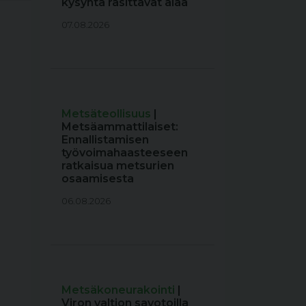
kysyntä rasittavat alaa
07.08.2026
Metsäteollisuus
|
Metsäammattilaiset:
Ennallistamisen
työvoimahaasteeseen
ratkaisua metsurien
osaamisesta
06.08.2026
Metsäkoneurakointi
|
Viron valtion savotoilla