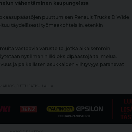
 melun vähentäminen kaupungeissa
akokaasupäästöjen puuttumisen Renault Trucks D Wide
uu täydellisesti työmaakohteisiin, etenkin
muita vastaavia varusteita, jotka aikaisemmin
äytetään nyt ilman hiilidioksidipäästöjä tai melua.
uus ja paikallisten asukkaiden viihtyvyys paranevat
MAINOS, JUTTU JATKUU ALLA
MAINOS PÄÄTTYY