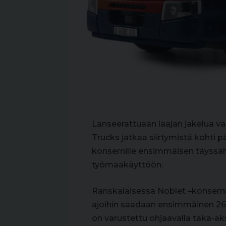
Lanseerattuaan laajan jakelua v
Trucks jatkaa siirtymistä kohti 
konsernille ensimmäisen täyssä
työmaakäyttöön.
Ranskalaisessa Noblet –konserni
ajoihin saadaan ensimmäinen 26
on varustettu ohjaavalla taka-akse