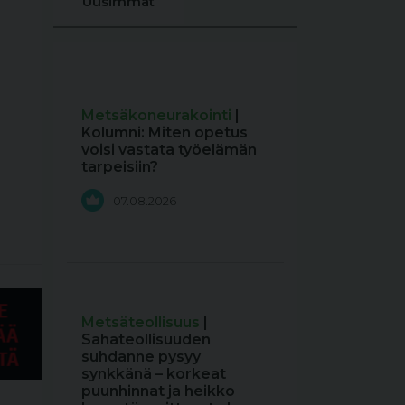
Uusimmat
Metsäkoneurakointi
|
Kolumni: Miten opetus
voisi vastata työelämän
tarpeisiin?
07.08.2026
Metsäteollisuus
|
Sahateollisuuden
suhdanne pysyy
synkkänä – korkeat
puunhinnat ja heikko