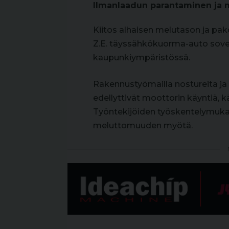
Ilmanlaadun parantaminen ja
Kiitos alhaisen melutason ja p
Z.E. täyssähkökuorma-auto sovelt
kaupunkiympäristössä.
Rakennustyömailla nostureita ja 
edellyttivät moottorin käyntiä, k
Työntekijöiden työskentelymukav
meluttomuuden myötä.