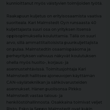
kunnioittanut myös väistyvien toimijoiden työtä.
Raakapuun kuljetus on erityisosaamista vaativa
suoriteala. Kari Malmstedt Oy:n runsaasta 40
kuljettajasta suuri osa on yrityksen itsensä
oppisopimuksella kouluttamia. Tällä on suuri
arvo, sillä ammattitaitoisista puunkuljettajista
on pulaa. Malmstedtin osaamispääoma ja
perheyrityksen vahvuus näkyvät koulutuksen
ohella myös huolto-, korjaus- ja
asennustehtävissä. Toimitusjohtaja Kari
Malmstedt hallitsee ajoneuvojen käyttämän
CAN-väylätekniikan ja sähkövarusteiden
asennukset. Hänen puolisonsa Pirkko
Malmstedt vastaa talous- ja
henkilöstöhallinnosta. Osakkaina toimivat veljet
Risto, Esko ja Seppo Malmstedt ovat kukin