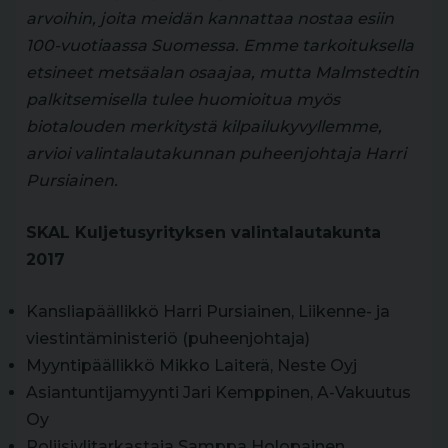
arvoihin, joita meidän kannattaa nostaa esiin
100-vuotiaassa Suomessa. Emme tarkoituksella
etsineet metsäalan osaajaa, mutta Malmstedtin
palkitsemisella tulee huomioitua myös
biotalouden merkitystä kilpailukyvyllemme,
arvioi valintalautakunnan puheenjohtaja Harri
Pursiainen.
SKAL Kuljetusyrityksen valintalautakunta
2017
Kansliapäällikkö Harri Pursiainen, Liikenne- ja
viestintäministeriö (puheenjohtaja)
Myyntipäällikkö Mikko Laiterä, Neste Oyj
Asiantuntijamyynti Jari Kemppinen, A-Vakuutus
Oy
Poliisiylitarkastaja Samppa Holopainen,