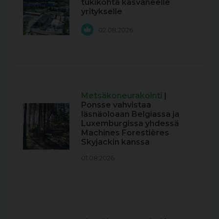
tukikohta kasvaneelle
yritykselle
02.08.2026
Metsäkoneurakointi
|
Ponsse vahvistaa
läsnäoloaan Belgiassa ja
Luxemburgissa yhdessä
Machines Forestières
Skyjackin kanssa
01.08.2026