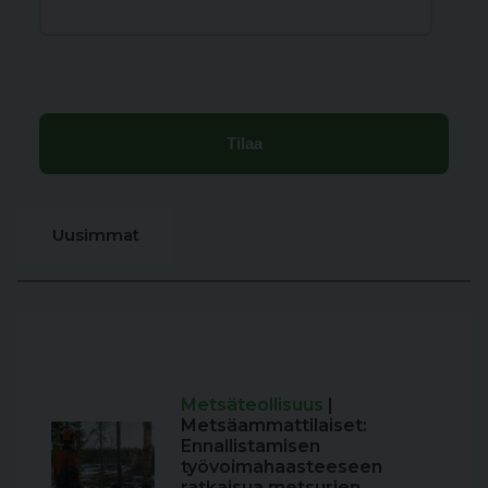
Uusimmat
Metsäteollisuus
|
Metsäammattilaiset:
Ennallistamisen
työvoimahaasteeseen
ratkaisua metsurien