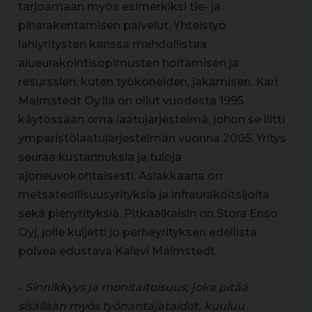
tarjoamaan myös esimerkiksi tie- ja
piharakentamisen palvelut. Yhteistyö
lähiyritysten kanssa mahdollistaa
alueurakointisopimusten hoitamisen ja
resurssien, kuten työkoneiden, jakamisen. Kari
Malmstedt Oy:llä on ollut vuodesta 1995
käytössään oma laatujärjestelmä, johon se liitti
ympäristölaatujärjestelmän vuonna 2005. Yritys
seuraa kustannuksia ja tuloja
ajoneuvokohtaisesti. Asiakkaana on
metsäteollisuusyrityksiä ja infraurakoitsijoita
sekä pienyrityksiä. Pitkäaikaisin on Stora Enso
Oyj, jolle kuljetti jo perheyrityksen edellistä
polvea edustava Kalevi Malmstedt.
-
Sinnikkyys ja monitaitoisuus, joka pitää
sisällään myös työnantajataidot, kuuluu