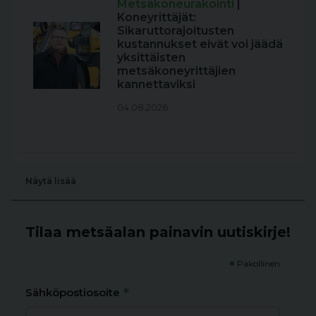
Metsäkoneurakointi
|
Koneyrittäjät:
Sikaruttorajoitusten
kustannukset eivät voi jäädä
yksittäisten
metsäkoneyrittäjien
kannettaviksi
04.08.2026
Näytä lisää
Tilaa metsäalan painavin uutiskirje!
*
Pakollinen
*
Sähköpostiosoite