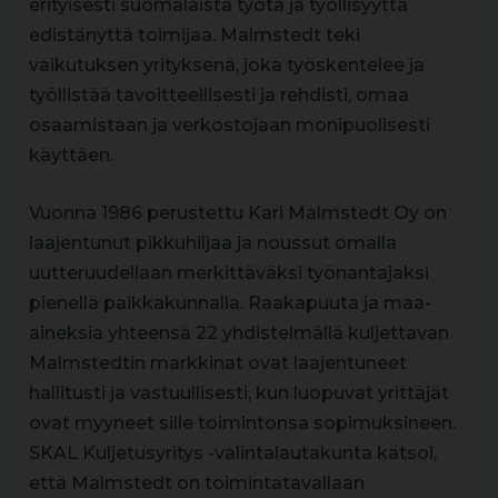
erityisesti suomalaista työtä ja työllisyyttä
edistänyttä toimijaa. Malmstedt teki
vaikutuksen yrityksenä, joka työskentelee ja
työllistää tavoitteellisesti ja rehdisti, omaa
osaamistaan ja verkostojaan monipuolisesti
käyttäen.
Vuonna 1986 perustettu Kari Malmstedt Oy on
laajentunut pikkuhiljaa ja noussut omalla
uutteruudellaan merkittäväksi työnantajaksi
pienellä paikkakunnalla. Raakapuuta ja maa-
aineksia yhteensä 22 yhdistelmällä kuljettavan
Malmstedtin markkinat ovat laajentuneet
hallitusti ja vastuullisesti, kun luopuvat yrittäjät
ovat myyneet sille toimintonsa sopimuksineen.
SKAL Kuljetusyritys -valintalautakunta katsoi,
että Malmstedt on toimintatavallaan