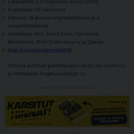
Liikevaihto 6,3 miljoonaa euroa (2016)
Kuljettajia: 47 vakituista
Kalusto: 18 puutavarayhdistelmää ja 4
sorayhdistelmää
Asiakkaat: Mm. Stora Enso, Harvestia,
Binderholz, MHY Etelä-Savo ry ja Destia
http://www.kmalmstedt.fi/
Yritystä esittivät palkittavaksi SKAL Itä-Suomi ry
ja Metsäalan Kuljetusyrittäjät ry.
MAINOS, JUTTU JATKUU ALLA