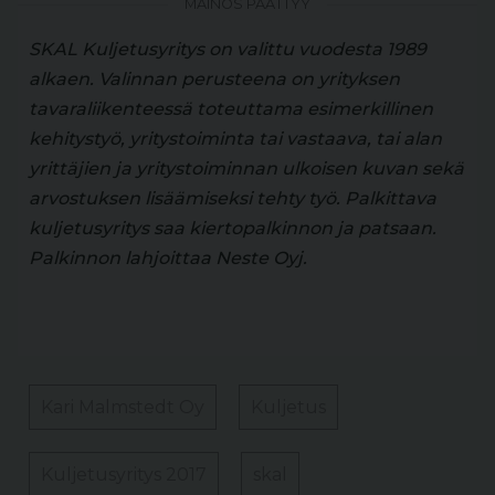
MAINOS PÄÄTTYY
SKAL Kuljetusyritys on valittu vuodesta 1989
alkaen. Valinnan perusteena on yrityksen
tavaraliikenteessä toteuttama esimerkillinen
kehitystyö, yritystoiminta tai vastaava, tai alan
yrittäjien ja yritystoiminnan ulkoisen kuvan sekä
arvostuksen lisäämiseksi tehty työ. Palkittava
kuljetusyritys saa kiertopalkinnon ja patsaan.
Palkinnon lahjoittaa Neste Oyj.
Kari Malmstedt Oy
Kuljetus
Kuljetusyritys 2017
skal