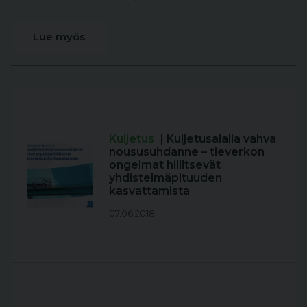
Lue myös
Kuljetus
| Kuljetusalalla vahva
noususuhdanne – tieverkon
ongelmat hillitsevät
yhdistelmäpituuden
kasvattamista
07.06.2018