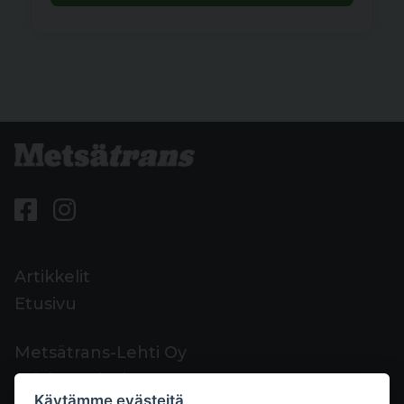
Artikkelit
Etusivu
Metsätrans-Lehti Oy
Asiakaspalvelu
Käytämme evästeitä