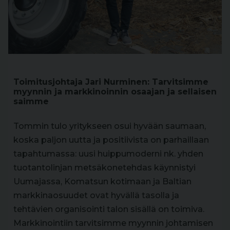
Toimitusjohtaja Jari Nurminen: Tarvitsimme
myynnin ja markkinoinnin osaajan ja sellaisen
saimme
Tommin tulo yritykseen osui hyvään saumaan,
koska paljon uutta ja positiivista on parhaillaan
tapahtumassa: uusi huippumoderni nk. yhden
tuotantolinjan metsäkonetehdas käynnistyi
Uumajassa, Komatsun kotimaan ja Baltian
markkinaosuudet ovat hyvällä tasolla ja
tehtävien organisointi talon sisällä on toimiva.
Markkinointiin tarvitsimme myynnin johtamisen