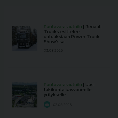
Puutavara-autoilu
| Renault
Trucks esittelee
uutuuksiaan Power Truck
Show'ssa
03.08.2026
Puutavara-autoilu
| Uusi
tukikohta kasvaneelle
yritykselle
02.08.2026