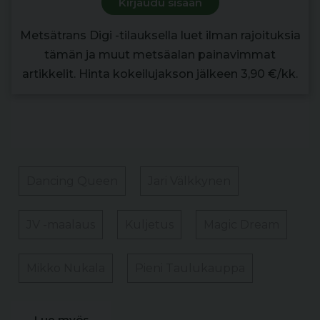
Kirjaudu sisään
Metsätrans Digi -tilauksella luet ilman rajoituksia
tämän ja muut metsäalan painavimmat
artikkelit. Hinta kokeilujakson jälkeen 3,90 €/kk.
Dancing Queen
Jari Välkkynen
JV -maalaus
Kuljetus
Magic Dream
Mikko Nukala
Pieni Taulukauppa
Lue myös