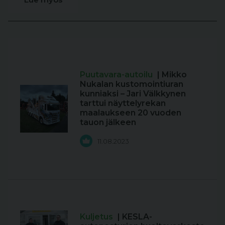
Puutavara-autoilu
| Mikko
Nukalan kustomointiuran
kunniaksi – Jari Välkkynen
tarttui näyttelyrekan
maalaukseen 20 vuoden
tauon jälkeen
11.08.2023
Kuljetus
| KESLA-