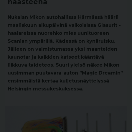
haasteena
Nukalan Mikon autohallissa Härmässä häärii
maaliskuun alkupäivinä valkoisissa Glasurit -
haalareissa nuorehko mies uunituoreen
Scanian ympärillä. Kädessä on kynäruisku.
Jälleen on valmistumassa yksi maanteiden
kaunotar ja kaikkien katseet kääntävä
liikkuva taideteos. Suuri yleisö näkee Mikon
uusimman puutavara-auton ”Magic Dreamin”
ensimmäistä kertaa kuljetusnäyttelyssä
Helsingin messukeskuksessa.