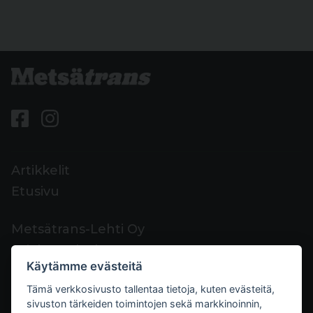
Artikkelit
Etusivu
Metsätrans-Lehti Oy
Asiakaspalvelu
Käytämme evästeitä
Yhteystiedot
Tämä verkkosivusto tallentaa tietoja, kuten evästeitä,
Palaute
sivuston tärkeiden toimintojen sekä markkinoinnin,
Mediakortti