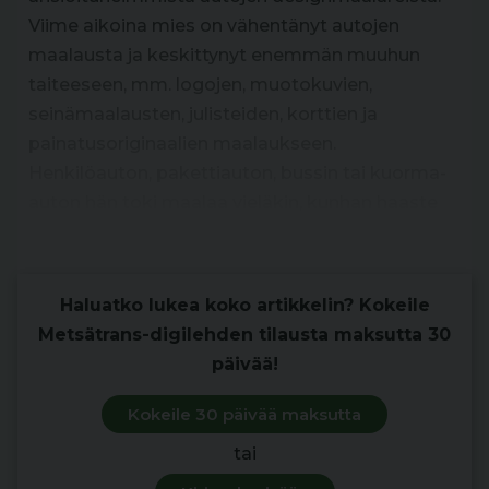
Viime aikoina mies on vähentänyt autojen
maalausta ja keskittynyt enemmän muuhun
taiteeseen, mm. logojen, muotokuvien,
seinämaalausten, julisteiden, korttien ja
painatusoriginaalien maalaukseen.
Henkilöauton, pakettiauton, bussin tai kuorma-
auton hän toki maalaa vieläkin, kunhan haaste
on tarpeeksi kova.
Haluatko lukea koko artikkelin? Kokeile
Metsätrans-digilehden tilausta maksutta 30
päivää!
Kokeile 30 päivää maksutta
tai