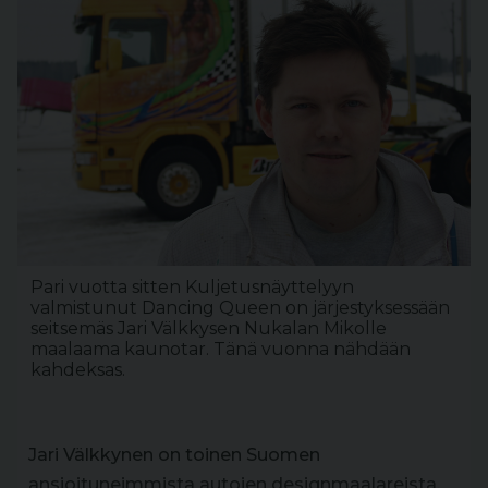
Pari vuotta sitten Kuljetusnäyttelyyn
valmistunut Dancing Queen on järjestyksessään
seitsemäs Jari Välkkysen Nukalan Mikolle
maalaama kaunotar. Tänä vuonna nähdään
kahdeksas.
Jari Välkkynen on toinen Suomen
ansioituneimmista autojen designmaalareista.