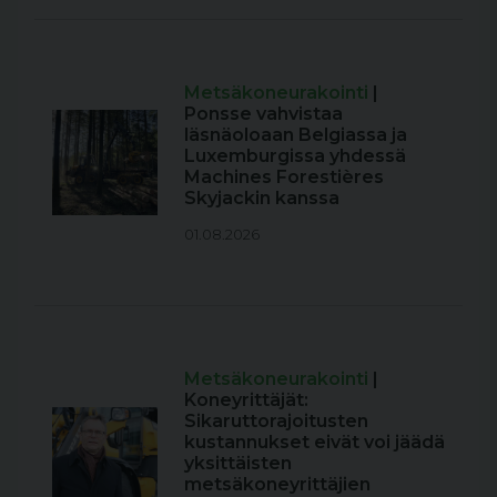
Metsäkoneurakointi
|
Ponsse vahvistaa
läsnäoloaan Belgiassa ja
Luxemburgissa yhdessä
Machines Forestières
Skyjackin kanssa
01.08.2026
Metsäkoneurakointi
|
Koneyrittäjät:
Sikaruttorajoitusten
kustannukset eivät voi jäädä
yksittäisten
metsäkoneyrittäjien