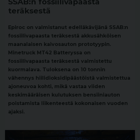
SSAB:n fossiilivapaasta
teräksestä
Epiroc on valmistanut edelläkävijänä SSAB:n
fossiilivapaasta teräksestä akkusähköisen
maanalaisen kaivosauton prototyypin.
Minetruck MT42 Batteryssa on
fossiilivapaasta teräksestä valmistettu
kuormalava. Tuloksena on 10 tonnin
vähennys hiilidioksidipäästöistä valmistettua
ajoneuvoa kohti, mikä vastaa viiden
keskimääräisen kulutuksen bensiiniauton
poistamista liikenteestä kokonaisen vuoden
ajaksi.