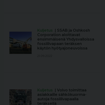
Kuljetus
| SSAB ja Oshkosh
Corporation aloittavat
ensimmäisenä Yhdysvalloissa
fossiilivapaan teräksen
käytön hyötyajoneuvoissa
21.09.2022
Kuljetus
| Volvo toimittaa
asiakkaille sähkökuorma-
autoja fossiilivapaalla
teräksellä