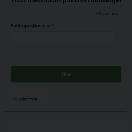
Tilaa metsäalan painavin uutiskirje!
*
Pakollinen
*
Sähköpostiosoite
Uusimmat