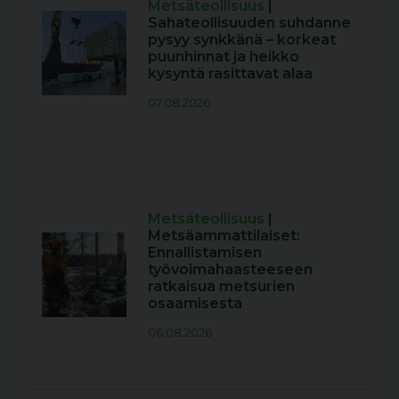
Metsäteollisuus
|
Sahateollisuuden suhdanne
pysyy synkkänä – korkeat
puunhinnat ja heikko
kysyntä rasittavat alaa
07.08.2026
Metsäteollisuus
|
Metsäammattilaiset:
Ennallistamisen
työvoimahaasteeseen
ratkaisua metsurien
osaamisesta
06.08.2026