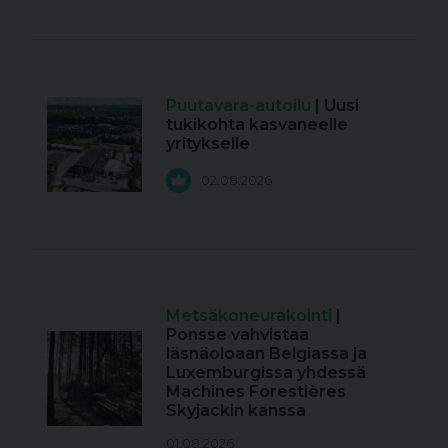
Puutavara-autoilu
| Uusi
tukikohta kasvaneelle
yritykselle
02.08.2026
Metsäkoneurakointi
|
Ponsse vahvistaa
läsnäoloaan Belgiassa ja
Luxemburgissa yhdessä
Machines Forestières
Skyjackin kanssa
01.08.2026