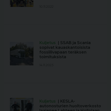
10.11.2022
Kuljetus
| SSAB ja Scania
sopivat kauaskantoisista
fossiilivapaan teräksen
toimituksista
14.11.2023
Kuljetus
| KESLA-
autonosturien huoltoverkosto
laajenee Lahteen ja Hollolaan