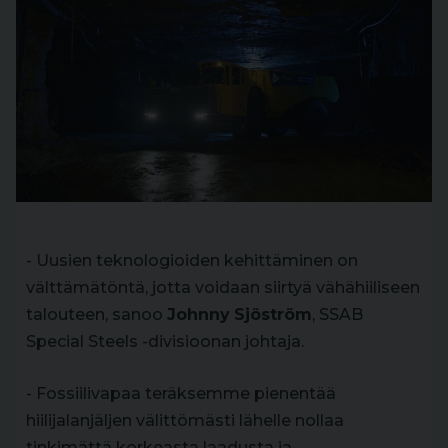
- Uusien teknologioiden kehittäminen on
välttämätöntä, jotta voidaan siirtyä vähähiiliseen
talouteen, sanoo
Johnny
Sjöström
, SSAB
Special Steels -divisioonan johtaja.
- Fossiilivapaa teräksemme pienentää
hiilijalanjäljen välittömästi lähelle nollaa
tinkimättä korkeasta laadusta ja