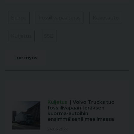
Epiroc
Fossiilivapaa teräs
Kaivosauto
Kuljetus
SSB
Lue myös
Kuljetus
| Volvo Trucks tuo
fossiilivapaan teräksen
kuorma-autoihin
ensimmäisenä maailmassa
24.05.2022