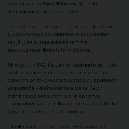
kanssa, sanoo
Sami
Niiranen
, Epirocin
Underground-divisioonan johtaja.
- Siirryttäessä uuteen vähähiiliseen talouteen
tuotteemme ja palvelumme ovat keskeinen
tekijä, joka auttaa asiakkaitamme
saavuttamaan ilmastotavoitteensa.
Minetruck MT42 Battery on läpimurto Epirocin
kestävissä innovaatioissa. Se on merkittävä
askel yhtiön tavoitteessa tuottaa huippuluokan
ympäristöälykkäitä kaivoslaitteita. Se on
toiminnassa päästötön ja sillä on vahva
myönteinen vaikutus ilmastoon sekä käyttäjien
työympäristöön ja tuottavuuteen.
- Meillä kaikilla on osamme kestävämmän